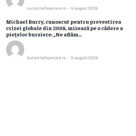
Autorii Iafinantare.ro
-
5 august 2026
Michael Burry, cunoscut pentru prevestirea
crizei globale din 2008, mizează pe o cădere a
piețelor bursiere: „Ne aflăm…
Autorii Iafinantare.ro
-
5 august 2026
Bun venit IaFinantare.ro
IaFinantare.ro un site de știri / blog de noutăți, dedicat diseminării
de informații și actualități. Acesta oferă articole, reportaje și
analize pe teme diverse, de la evenimente curente la subiecte
specifice de interes. Este un spațiu digital pentru informare și