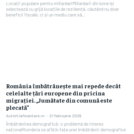
Locații populare pentru miliardariMiliardarii din lume își
selectează cu grijă locațiile de rezidență, căutând nu doar
beneficii fiscale, ci și un mediu care să...
România îmbătrânește mai repede decât
celelalte țări europene din pricina
migrației. „Jumătate din comună este
plecată”
Autorii Iafinantare.ro
-
21 februarie 2026
Îmbătrânirea demografică: o problemă de interes
naționalRomânia se află în fața unei îmbătrâniri demografice