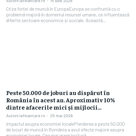
Autorii Iafinantare.ro
-
14 iulie 2026
Criza forței de muncă în EuropaEuropa se confruntă cu o
problemă majoră în domeniul resursei umane, ce influențează
diferite sectoare economice și sociale. Această...
Peste 50.000 de joburi au dispărut în
România în acest an. Aproximativ 10%
dintre afacerile mici și mijlocii…
Autorii Iafinantare.ro
-
25 mai 2026
Impactul asupra economiei localePierderea a peste 50.000
de locuri de muncă în România a avut efecte majore asupra
economiei locale. Cea mai mare lovitură...