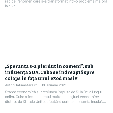
rapide, fenomen care s-a transformat într-o problemă majoră
la nivel...
„Speranța s-a pierdut în oameni”: sub
influența SUA, Cuba se îndreaptă spre
colaps în fața unui exod masiv
Autorii Iafinantare.ro
-
10 ianuarie 2026
Starea economică și presiunea impusă de SUADe-a lungul
anilor, Cuba a fost subiectul multor sancțiuni economice
dictate de Statele Unite, afectând serios economia insulei....