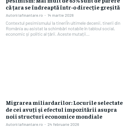
pesimism: Mai mult de 65% sunt de părere
că țara se îndreaptă într-o direcție greșită
Autorii Iafinantare.ro
-
14 martie 2026
Contextul pesimismului la tineriÎn ultimele decenii, tinerii din
România au asistat la schimbări notabile în tabloul social,
economic și politic al țării. Aceste mutații...
Migrarea miliardarilor: Locurile selectate
de cei avuți și efectul impozitării asupra
noii structuri economice mondiale
Autorii Iafinantare.ro
-
24 februarie 2026