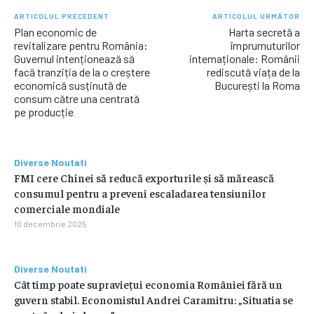
ARTICOLUL PRECEDENT
ARTICOLUL URMĂTOR
Plan economic de
Harta secretă a
revitalizare pentru România:
împrumuturilor
Guvernul intenționează să
internaționale: Românii
facă tranziția de la o creștere
rediscută viața de la
economică susținută de
București la Roma
consum către una centrată
pe producție
Diverse Noutati
FMI cere Chinei să reducă exporturile și să mărească
consumul pentru a preveni escaladarea tensiunilor
comerciale mondiale
10 decembrie 2025
Diverse Noutati
Cât timp poate supraviețui economia României fără un
guvern stabil. Economistul Andrei Caramitru: „Situatia se