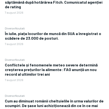
săptămână după hotărârea Fitch. Comunicatul agenției
de rating
7 august 2026
Diverse Noutati
În iulie, piața locurilor de muncă din SUA a înregistrat o
scădere de 23.000 de posturi.
7 august 2026
Diverse Noutati
Conflictele și fenomenele meteo severe determină
creșterea prețurilor la alimente: FAO anunță un nou
record al ultimilor trei ani
7 august 2026
Diverse Noutati
Cum au diminuat românii cheltuielile în urma valurilor de
scumpiri. De șase luni achiziționează din ce în ce mai