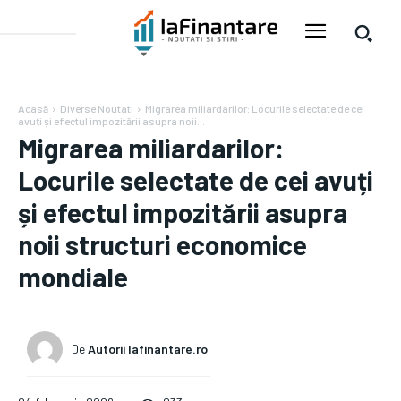
Acasă
Diverse Noutati
Migrarea miliardarilor: Locurile selectate de cei
avuți și efectul impozitării asupra noii...
Migrarea miliardarilor:
Locurile selectate de cei avuți
și efectul impozitării asupra
noii structuri economice
mondiale
De
Autorii Iafinantare.ro