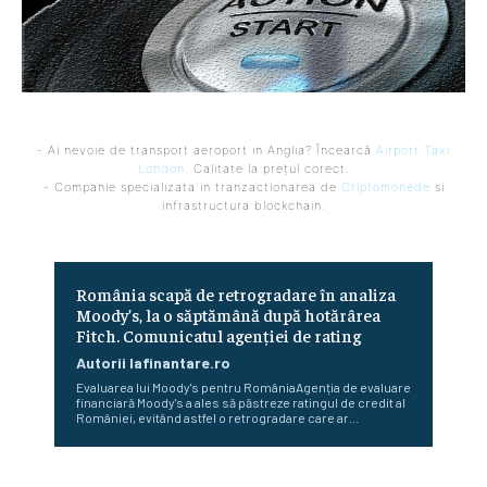
- Ai nevoie de transport aeroport in Anglia? Încearcă
Airport Taxi
London
. Calitate la prețul corect.
- Companie specializata in tranzactionarea de
Criptomonede
si
infrastructura blockchain.
România scapă de retrogradare în analiza
Moody’s, la o săptămână după hotărârea
Fitch. Comunicatul agenției de rating
Autorii Iafinantare.ro
Evaluarea lui Moody's pentru RomâniaAgenția de evaluare
financiară Moody's a ales să păstreze ratingul de credit al
României, evitând astfel o retrogradare care ar...