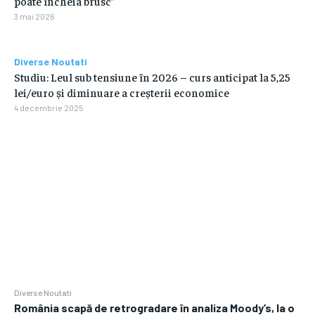
poate încheia brusc”
3 mai 2026
Diverse Noutati
Studiu: Leul sub tensiune în 2026 – curs anticipat la 5,25
lei/euro și diminuare a creșterii economice
4 decembrie 2025
Diverse Noutati
România scapă de retrogradare în analiza Moody’s, la o