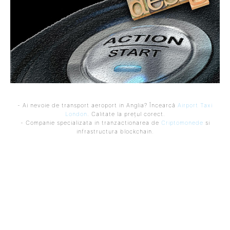
- Ai nevoie de transport aeroport in Anglia? Încearcă
Airport Taxi
London
. Calitate la prețul corect.
- Companie specializata in tranzactionarea de
Criptomonede
si
infrastructura blockchain.
Bun venit IaFinantare.ro
IaFinantare.ro un site de știri / blog de noutăți, dedicat diseminării
de informații și actualități. Acesta oferă articole, reportaje și
analize pe teme diverse, de la evenimente curente la subiecte