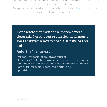
- Ai nevoie de transport aeroport in Anglia? Încearcă
Airport Taxi
London
. Calitate la prețul corect.
- Companie specializata in tranzactionarea de
Criptomonede
si
infrastructura blockchain.
Conflictele și fenomenele meteo severe
determină creșterea prețurilor la alimente:
FAO anunță un nou record al ultimilor trei
ani
Autorii Iafinantare.ro
Impactul războaielor asupra costurilor
alimentareConflictele armate din diverse zone ale lumii
influențează direct și profund piața alimentară mondială.
Particular, războaiele perturbă lanțurile de
aprovizionare,...
Cum au diminuat românii cheltuielile în urma valurilor de
scumpiri. De șase luni achiziționează din ce în ce mai puține
produse
6 august 2026