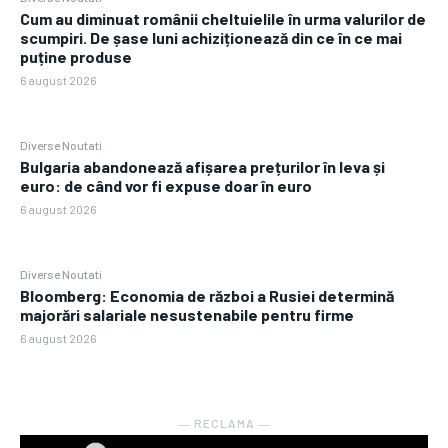
Cum au diminuat românii cheltuielile în urma valurilor de
scumpiri. De șase luni achiziționează din ce în ce mai
puține produse
6 august 2026
Diverse Noutati
Bulgaria abandonează afișarea prețurilor în leva și
euro: de când vor fi expuse doar în euro
6 august 2026
Diverse Noutati
Bloomberg: Economia de război a Rusiei determină
majorări salariale nesustenabile pentru firme
6 august 2026
― RECLAMA ―