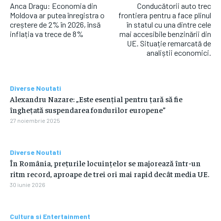
Anca Dragu: Economia din
Conducătorii auto trec
Moldova ar putea înregistra o
frontiera pentru a face plinul
creștere de 2% în 2026, însă
în statul cu una dintre cele
inflația va trece de 8%
mai accesibile benzinării din
UE. Situație remarcată de
analiștii economici.
Diverse Noutati
Alexandru Nazare: „Este esențial pentru țară să fie
înghețată suspendarea fondurilor europene”
27 noiembrie 2025
Diverse Noutati
În România, prețurile locuințelor se majorează într-un
ritm record, aproape de trei ori mai rapid decât media UE.
30 iunie 2026
Cultura si Entertainment