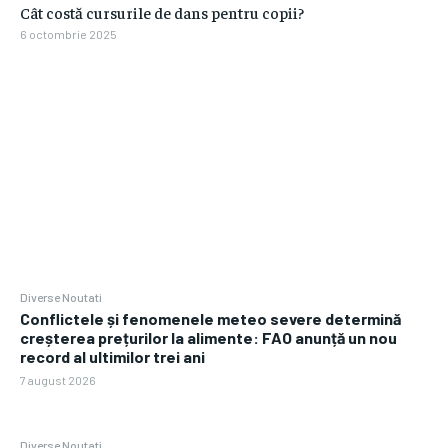
Cât costă cursurile de dans pentru copii?
6 octombrie 2025
Diverse Noutati
Conflictele și fenomenele meteo severe determină
creșterea prețurilor la alimente: FAO anunță un nou
record al ultimilor trei ani
7 august 2026
Diverse Noutati