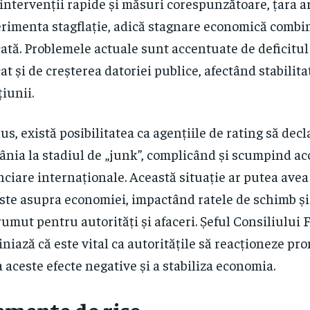
 intervenții rapide și măsuri corespunzătoare, țara a
rimenta stagflație, adică stagnare economică combin
cată. Problemele actuale sunt accentuate de deficitu
cat și de creșterea datoriei publice, afectând stabilit
țiunii.
lus, există posibilitatea ca agențiile de rating să decl
nia la stadiul de „junk”, complicând și scumpind acc
nciare internaționale. Această situație ar putea ave
ste asupra economiei, impactând ratele de schimb și
umut pentru autorități și afaceri. Șeful Consiliului F
iniază că este vital ca autoritățile să reacționeze pr
a aceste efecte negative și a stabiliza economia.
emente de risc