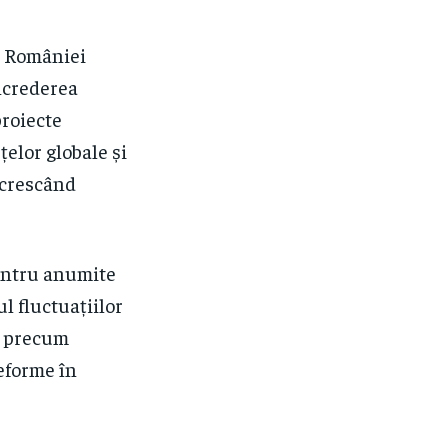
a României
încrederea
proiecte
țelor globale și
 crescând
pentru anumite
l fluctuațiilor
, precum
reforme în