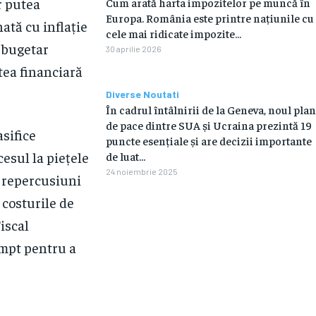
r putea
Cum arată harta impozitelor pe muncă în
Europa. România este printre națiunile cu
ată cu inflație
cele mai ridicate impozite…
l bugetar
30 aprilie 2026
atea financiară
Diverse Noutati
În cadrul întâlnirii de la Geneva, noul plan
de pace dintre SUA și Ucraina prezintă 19
asifice
puncte esențiale și are decizii importante
esul la piețele
de luat...
24 noiembrie 2025
a repercusiuni
 costurile de
iscal
ompt pentru a