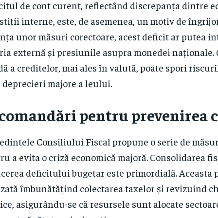
citul de cont curent, reflectând discrepanța dintre e
stiții interne, este, de asemenea, un motiv de îngrijo
nța unor măsuri corectoare, acest deficit ar putea in
ria externă și presiunile asupra monedei naționale.
dă a creditelor, mai ales în valută, poate spori riscur
 deprecieri majore a leului.
comandări pentru prevenirea c
edintele Consiliului Fiscal propune o serie de măsur
ru a evita o criză economică majoră. Consolidarea fis
cerea deficitului bugetar este primordială. Aceasta p
izată îmbunătățind colectarea taxelor și revizuind ch
ice, asigurându-se că resursele sunt alocate sectoare