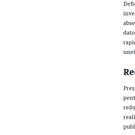
Defi
inve
abse
dato
rapi
unei
Re
Preș
pent
redu
real
publ