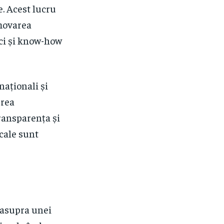
e. Acest lucru
omovarea
 ci și know-how
naționali și
erea
Transparența și
cale sunt
 asupra unei