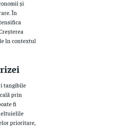
conomii și
rare. În
tensifica
 Creșterea
ile în contextul
rizei
i tangibile
cală prin
oate fi
eltuielile
lor prioritare,