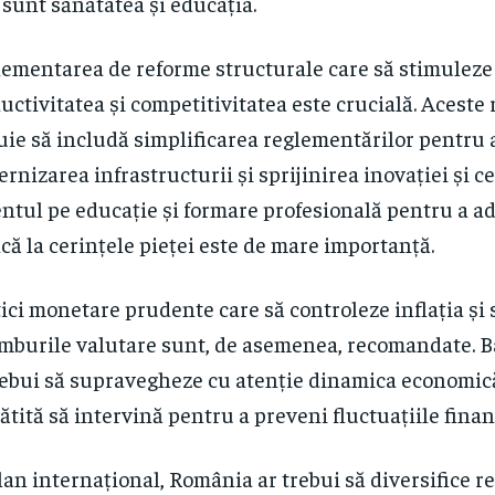
sunt sănătatea și educația.
ementarea de reforme structurale care să stimuleze
uctivitatea și competitivitatea este crucială. Aceste
uie să includă simplificarea reglementărilor pentru a
rnizarea infrastructurii și sprijinirea inovației și ce
ntul pe educație și formare profesională pentru a ad
ă la cerințele pieței este de mare importanță.
tici monetare prudente care să controleze inflația și 
mburile valutare sunt, de asemenea, recomandate. 
rebui să supravegheze cu atenție dinamica economică 
ătită să intervină pentru a preveni fluctuațiile finan
lan internațional, România ar trebui să diversifice re