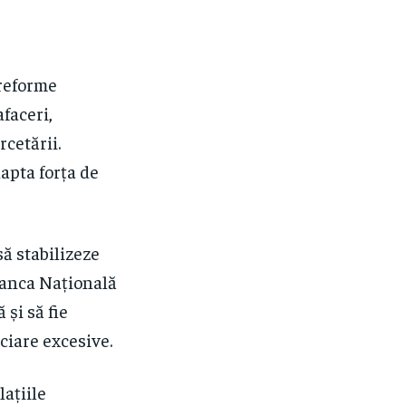
 reforme
faceri,
rcetării.
apta forța de
să stabilizeze
Banca Națională
și să fie
ciare excesive.
lațiile