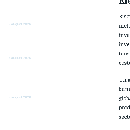
al României: Nazare dezvăluie
estimările pentru 2026 și 2027:
„Fundamentele unei recuperări
Risc
economice mai solide”
incl
6 august 2026
inve
Cum reduc ministerele
consumul de energie. Angajații
inve
care operează cu două
tens
computere opresc…
5 august 2026
cost
Cea mai importantă bancă de
stat din Rusia emite o
Un a
atenționare cu privire la o
„dispariție pe scară largă” a
bunu
firmelor. Care sunt motivele?
glob
5 august 2026
prod
sect