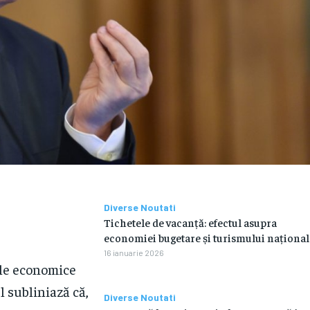
Diverse Noutati
Tichetele de vacanță: efectul asupra
economiei bugetare și turismului național
16 ianuarie 2026
rile economice
l subliniază că,
Diverse Noutati