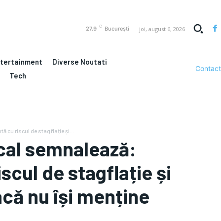
C
joi, august 6, 2026
27.9
București
ntertainment
Diverse Noutati
Contact
Tech
cu riscul de stagflație și...
scal semnalează:
cul de stagflație și
acă nu își menține