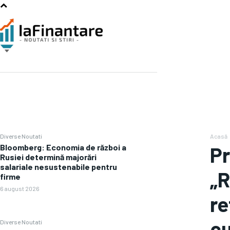
Diverse Noutati
Acasă
Bloomberg: Economia de război a
Pr
Rusiei determină majorări
salariale nesustenabile pentru
„R
firme
6 august 2026
re
c
Diverse Noutati