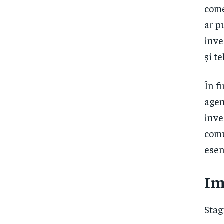
come
ar p
inve
și t
În f
agen
inve
comu
esen
Im
Stag