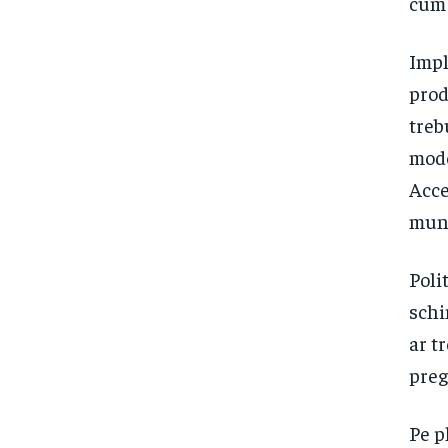
cum 
Impl
prod
treb
mode
Acce
munc
Poli
schi
ar t
preg
Pe p