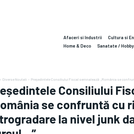
Afaceri si Industrii
Cultura si E
Home & Deco
Sanatate / Hobby
Diverse Noutati
Președintele Consiliului Fiscal semnalează: „România se confruntă 
eședintele Consiliului Fi
omânia se confruntă cu ris
trogradare la nivel junk d
ursul…”