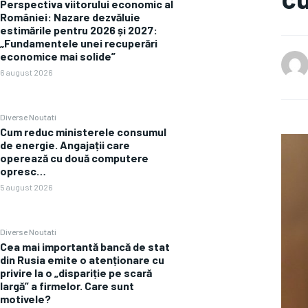
Perspectiva viitorului economic al
României: Nazare dezvăluie
estimările pentru 2026 și 2027:
„Fundamentele unei recuperări
economice mai solide”
6 august 2026
Diverse Noutati
Cum reduc ministerele consumul
de energie. Angajații care
operează cu două computere
opresc…
5 august 2026
Diverse Noutati
Cea mai importantă bancă de stat
din Rusia emite o atenționare cu
privire la o „dispariție pe scară
largă” a firmelor. Care sunt
motivele?