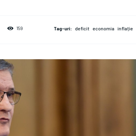
Tag-uri:
deficit
economia
inflație
159