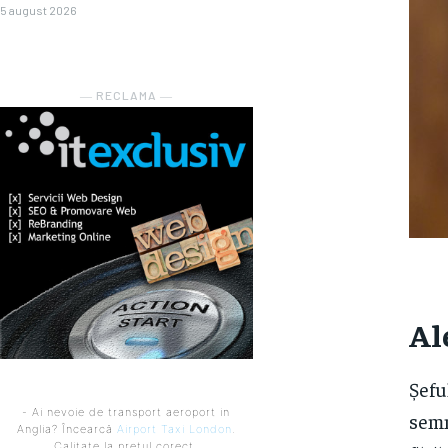
5 august 2026
― RECLAMA ―
Al
Șefu
- Ai nevoie de transport aeroport in
semn
Anglia? Încearcă
Airport Taxi London
.
Calitate la prețul corect.