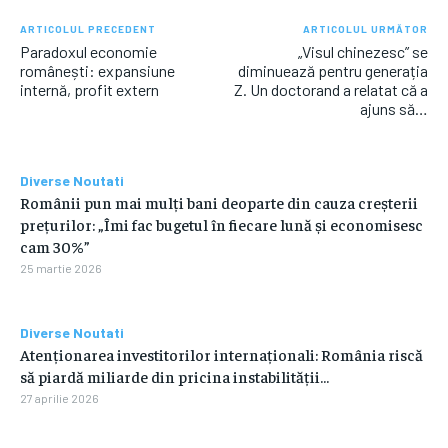
ARTICOLUL PRECEDENT
ARTICOLUL URMĂTOR
Paradoxul economie
„Visul chinezesc” se
românești: expansiune
diminuează pentru generația
internă, profit extern
Z. Un doctorand a relatat că a
ajuns să…
Diverse Noutati
Românii pun mai mulți bani deoparte din cauza creșterii
prețurilor: „Îmi fac bugetul în fiecare lună și economisesc
cam 30%”
25 martie 2026
Diverse Noutati
Atenționarea investitorilor internaționali: România riscă
să piardă miliarde din pricina instabilității…
27 aprilie 2026