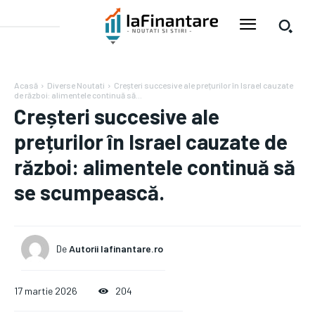
Acasă
Diverse Noutati
Creșteri succesive ale prețurilor în Israel cauzate
de război: alimentele continuă să...
Creșteri succesive ale
prețurilor în Israel cauzate de
război: alimentele continuă să
se scumpească.
De
Autorii Iafinantare.ro
17 martie 2026
204