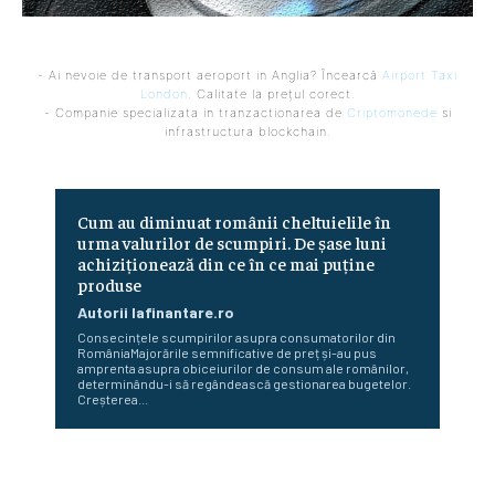
- Ai nevoie de transport aeroport in Anglia? Încearcă
Airport Taxi
London
. Calitate la prețul corect.
- Companie specializata in tranzactionarea de
Criptomonede
si
infrastructura blockchain.
Cum au diminuat românii cheltuielile în
urma valurilor de scumpiri. De șase luni
achiziționează din ce în ce mai puține
produse
Autorii Iafinantare.ro
Consecințele scumpirilor asupra consumatorilor din
RomâniaMajorările semnificative de preț și-au pus
amprenta asupra obiceiurilor de consum ale românilor,
determinându-i să regândească gestionarea bugetelor.
Creșterea...
Bloomberg: Economia de război a Rusiei determină
majorări salariale nesustenabile pentru firme