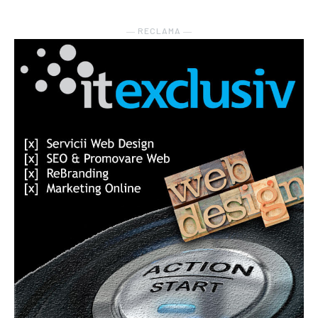
― RECLAMA ―