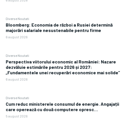
6 august 2026
Diverse Noutati
Bloomberg: Economia de război a Rusiei determină
majorări salariale nesustenabile pentru firme
6 august 2026
Diverse Noutati
Perspectiva viitorului economic al României: Nazare
dezvăluie estimările pentru 2026 și 2027:
„Fundamentele unei recuperări economice mai solide”
6 august 2026
Diverse Noutati
Cum reduc ministerele consumul de energie. Angajații
care operează cu două computere opresc…
5 august 2026