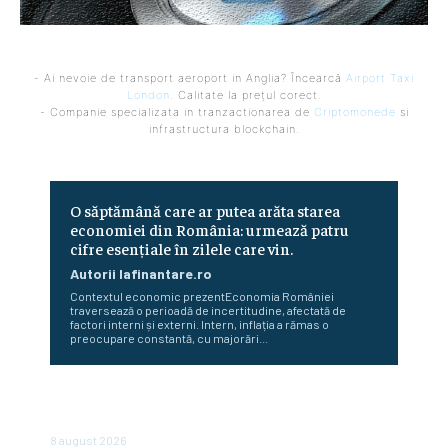
- Ai nevoie de transport aeroport in Anglia? Încearcă
Airport Taxi
London
. Calitate la prețul corect.
- Companie specializata in tranzactionarea de
Criptomonede
si
infrastructura blockchain.
O săptămână care ar putea arăta starea
economiei din România: urmează patru
cifre esențiale în zilele care vin.
Autorii Iafinantare.ro
Contextul economic prezentEconomia României
traversează o perioadă de incertitudine, afectată de
factori interni și externi. Intern, inflația a rămas o
preocupare constantă, cu majorări...
Dan Motreanu, reacție după menținerea ratingului de țară:
„Nu putem reveni la iluzia că sunt bani fără…
8 august 2026