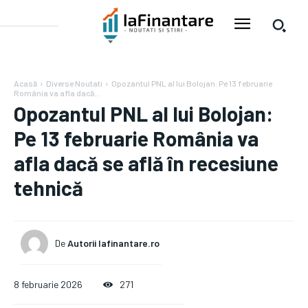
Acasă
Diverse Noutati
Opozantul PNL al lui Bolojan: Pe 13 februarie
România va afla dacă...
Opozantul PNL al lui Bolojan:
Pe 13 februarie România va
afla dacă se află în recesiune
tehnică
De
Autorii Iafinantare.ro
8 februarie 2026
271