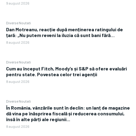
9 august 2026
Diverse Noutati
Dan Motreanu, reacție după menținerea ratingului de
țară: „Nu putem reveni la iluzia că sunt bani fără…
8 august 2026
Diverse Noutati
Cum au început Fitch, Moody’s și S&P să ofere evaluări
pentru state. Povestea celor trei agenții
8 august 2026
Diverse Noutati
În România, vânzările sunt în declin: un lanț de magazine
dă vina pe înăsprirea fiscală și reducerea consumului,
însă în alte părți ale regiunii...
8 august 2026