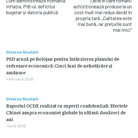
Cum administrează România
Țările în care românii
inflația, PIB-ul, deficitul
achiziționează produse la un
bugetar și datoria publică
cost mult mai redus decât în
propria țară. „Calitatea este
mai bună, iar prețurile sunt
mai mici”
Diverse Noutati
PSD acuză pe Bolojan pentru întârzierea planului de
redresare economică: Cinci luni de nehotărâre și
amânare
4 februarie 2026
Diverse Noutati
Raportul OCDE realizat cu experți confidențiali: Efectele
Chinei asupra economiei globale în ultimii douăzeci de
ani
1 iunie 2026