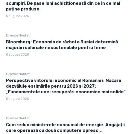
scumpiri. De șase luni achiziționează din ce în ce mai
puține produse
6 august 2026
Diverse Noutati
Bloomberg: Economia de război a Rusiei determină
majorări salariale nesustenabile pentru firme
6 august 2026
Diverse Noutati
Perspectiva viitorului economic al României: Nazare
dezvăluie estimările pentru 2026 și 2027:
„Fundamentele unei recuperări economice mai solide”
6 august 2026
Diverse Noutati
Cum reduc ministerele consumul de energie. Angajații
care operează cu două computere opresc…