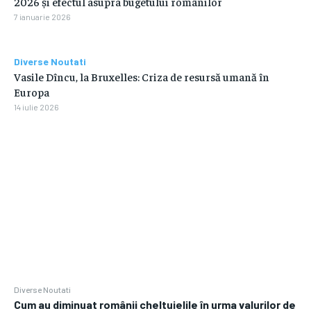
2026 și efectul asupra bugetului românilor
7 ianuarie 2026
Diverse Noutati
Vasile Dîncu, la Bruxelles: Criza de resursă umană în
Europa
14 iulie 2026
Diverse Noutati
Cum au diminuat românii cheltuielile în urma valurilor de