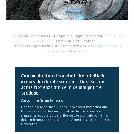
- Ai nevoie de transport aeroport in Anglia? Încearcă
Airport Taxi
London
. Calitate la prețul corect.
- Companie specializata in tranzactionarea de
Criptomonede
si
infrastructura blockchain.
Cum au diminuat românii cheltuielile în
urma valurilor de scumpiri. De șase luni
achiziționează din ce în ce mai puține
produse
Autorii Iafinantare.ro
Consecințele scumpirilor asupra consumatorilor din
RomâniaMajorările semnificative de preț și-au pus
amprenta asupra obiceiurilor de consum ale românilor,
determinându-i să regândească gestionarea bugetelor.
Creșterea...