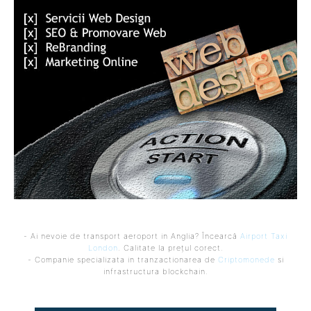
- Ai nevoie de transport aeroport in Anglia? Încearcă
Airport Taxi
London
. Calitate la prețul corect.
- Companie specializata in tranzactionarea de
Criptomonede
si
infrastructura blockchain.