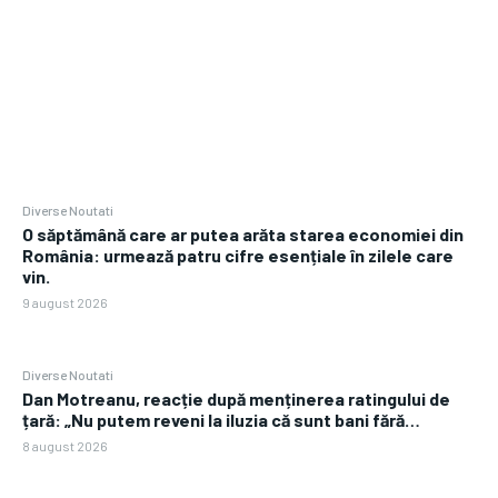
Diverse Noutati
O săptămână care ar putea arăta starea economiei din
România: urmează patru cifre esențiale în zilele care
vin.
9 august 2026
Diverse Noutati
Dan Motreanu, reacție după menținerea ratingului de
țară: „Nu putem reveni la iluzia că sunt bani fără…
8 august 2026