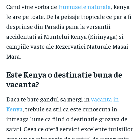
Cand vine vorba de
frumusete naturala
, Kenya
le are pe toate. De la peisaje tropicale ce par a fi
desprinse din Paradis pana la versantii
accidentati ai Muntelui Kenya (Kirinyaga) si
campiile vaste ale Rezervatiei Naturale Masai
Mara.
​Este Kenya o destinatie buna de
vacanta?
Daca te bate gandul sa mergi in
vacanta in
Kenya
, trebuie sa stii ca este cunoscuta in
intreaga lume ca fiind o destinatie grozava de
safari. Ceea ce oferă servicii excelente turistilor
care vor sa aiba parte de o astfel de experienta.