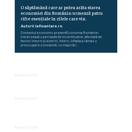
O săptămână care ar putea arăta starea
economiei din România: urmează patru
cifre esențiale în zilele care vin.
Autorii Iafinantare.ro
Contextul economic prezentEconomia României
traversează o perioadă de incertitudine, afectată de
factori interni și externi. Intern, inflația a rămas o
preocupare constantă, cu majorări...
Dan Motreanu, reacție după menținerea ratingului de țară:
„Nu putem reveni la iluzia că sunt bani fără…
8 august 2026
Cum au început Fitch, Moody’s și S&P să ofere evaluări
pentru state. Povestea celor trei agenții
8 august 2026
În România, vânzările sunt în declin: un lanț de magazine
dă vina pe înăsprirea fiscală și reducerea consumului, însă
în alte părți ale regiunii...
8 august 2026