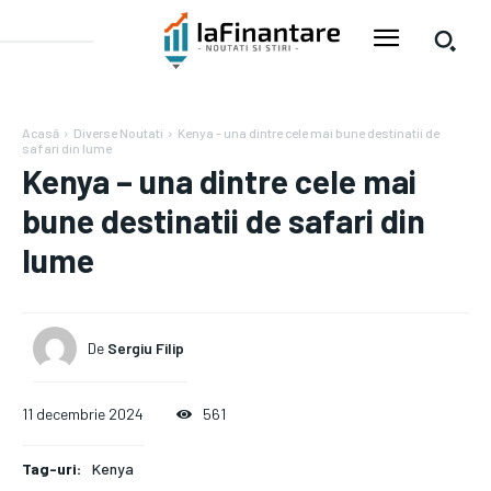
Acasă
Diverse Noutati
Kenya - una dintre cele mai bune destinatii de
safari din lume
Kenya – una dintre cele mai
bune destinatii de safari din
lume
De
Sergiu Filip
11 decembrie 2024
561
Tag-uri:
Kenya