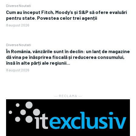
Diverse Noutati
Cum au început Fitch, Moody’s și S&P să ofere evaluări
pentru state. Povestea celor trei agenții
8 august 2026
Diverse Noutati
În România, vânzările sunt în declin: un lanț de magazine
dă vina pe înăsprirea fiscală și reducerea consumului,
însă în alte părți ale regiunii...
8 august 2026
― RECLAMA ―