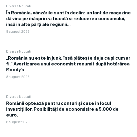
Diverse Noutati
În România, vânzările sunt în declin: un lanț de magazine
dă vina pe înăsprirea fiscală și reducerea consumului,
însă în alte părți ale regiunii...
8 august 2026
Diverse Noutati
„România nu este în junk, însă plătește deja ca și cum ar
fi.” Avertizarea unui economist renumit după hotărârea
Moody’s
8 august 2026
Diverse Noutati
Românii optează pentru conturi și case în locul
investițiilor. Posibilități de economisire a 5.000 de
euro.
8 august 2026