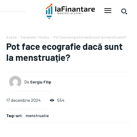
Acasă
Sanatate / Hobby
Pot face ecografie dacă sunt la menstruație?
Pot face ecografie dacă sunt
la menstruație?
De
Sergiu Filip
17 decembrie 2024
554
Tag-uri:
menstruatie