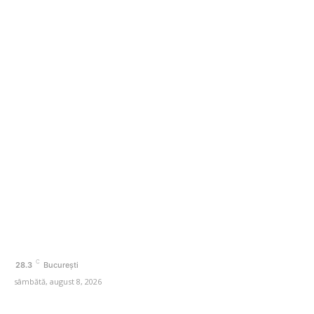
România scapă de retrogradare în analiza Moody’s, la
o săptămână după hotărârea Fitch. Comunicatul
agenției de rating
Categorii
Afaceri si Industrii
Agricultura
Amenajare exterior
Amenajare interior
Auto
Beauty
C
28.3
București
sâmbătă, august 8, 2026