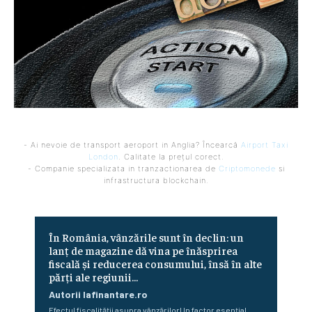
- Ai nevoie de transport aeroport in Anglia? Încearcă
Airport Taxi
London
. Calitate la prețul corect.
- Companie specializata in tranzactionarea de
Criptomonede
si
infrastructura blockchain.
În România, vânzările sunt în declin: un
lanț de magazine dă vina pe înăsprirea
fiscală și reducerea consumului, însă în alte
părți ale regiunii...
Autorii Iafinantare.ro
Efectul fiscalității asupra vânzărilorUn factor esențial