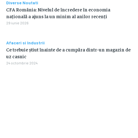
Diverse Noutati
CFA România: Nivelul de încredere în economia
națională a ajuns la un minim al anilor recenți
29 iunie 2026
Afaceri si Industrii
Ce trebuie știut înainte de a cumpăra dintr-un magazin de
uz casnic
24 octombrie 2024