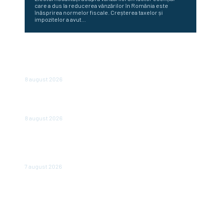
care a dus la reducerea vânzărilor în România este
înăsprirea normelor fiscale. Creșterea taxelor și
impozitelor a avut...
„România nu este în junk, însă plătește deja ca și cum ar
fi.” Avertizarea unui economist renumit după hotărârea
Moody’s
8 august 2026
Românii optează pentru conturi și case în locul
investițiilor. Posibilități de economisire a 5.000 de euro.
8 august 2026
România scapă de retrogradare în analiza Moody’s, la o
săptămână după hotărârea Fitch. Comunicatul agenției
de rating
7 august 2026