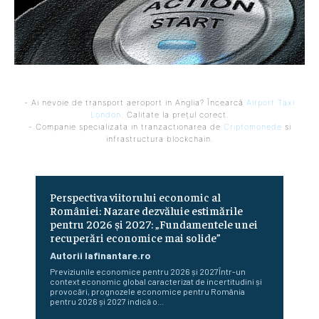
- Ai nevoie de transport aeroport in Anglia? Încearcă
Airport Taxi
London
. Calitate la prețul corect.
- Companie specializata in tranzactionarea de
Criptomonede
si
infrastructura blockchain.
Perspectiva viitorului economic al
României: Nazare dezvăluie estimările
pentru 2026 și 2027: „Fundamentele unei
recuperări economice mai solide”
Autorii Iafinantare.ro
Previziunile economice pentru 2026 și 2027Într-un
context economic global caracterizat de incertitudini și
provocări, prognozele economice pentru România
pentru 2026 și 2027 indică o...