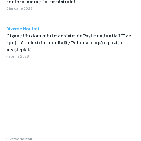
conform anunțului ministrului.
6 ianuarie 2026
Diverse Noutati
Giganții în domeniul ciocolatei de Paște: națiunile UE ce
sprijină industria mondială / Polonia ocupă o poziție
neașteptată
4 aprilie 2026
Diverse Noutati