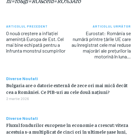
hl=ro&gl=RO&ceid=RO%3Aro
ARTICOLUL PRECEDENT
ARTICOLUL URMĂTOR
O nouă creștere a inflației
Eurostat: România se
amenință Europa de Est. Cel
numără printre țările UE care
mai bine echipată pentru a
au înregistrat cele mai reduse
înfrunta monstrul scumpirilor
majorări ale prețurilor la
motorină în luna…
Diverse Noutati
Bulgaria are o datorie externă de zece ori mai mică decât
cea a României. Ce PIB-uri au cele două națiuni?
2 martie 2026
Diverse Noutati
Fluxul fondurilor europene în economie a crescut: viteza
acestuia s-a multiplicat de cinci ori în ultimele șase luni,