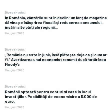
Diverse Noutati
În România, vânzările sunt în declin: un lanț de magazine
dă vina pe înăsprirea fiscală și reducerea consumului,
însă în alte părți ale regiunii...
8 august 2026
Diverse Noutati
„România nu este în junk, însă plătește deja ca și cum ar
fi.” Avertizarea unui economist renumit după hotărârea
Moody’s
8 august 2026
Diverse Noutati
Românii optează pentru conturi și case în locul
investițiilor. Posibilități de economisire a 5.000 de
euro.
8 august 2026