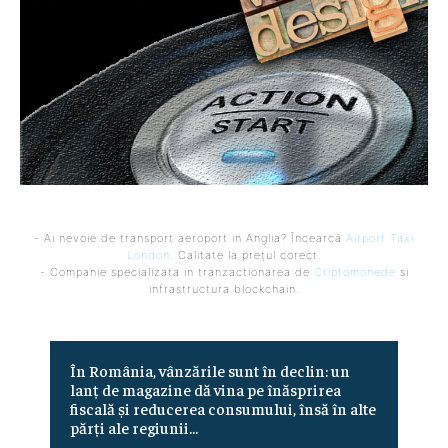
- Ai nevoie de transport aeroport in Anglia? Încearcă
Airport Taxi
London
. Calitate la prețul corect.
- Companie specializata in tranzactionarea de
Criptomonede
si
infrastructura blockchain.
În România, vânzările sunt în declin: un
lanț de magazine dă vina pe înăsprirea
fiscală și reducerea consumului, însă în alte
părți ale regiunii...