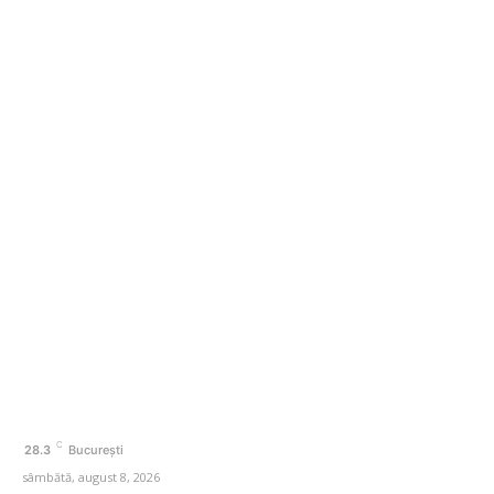
România scapă de retrogradare în analiza Moody’s, la
o săptămână după hotărârea Fitch. Comunicatul
agenției de rating
Categorii
Afaceri si Industrii
Agricultura
Amenajare exterior
Amenajare interior
Auto
Beauty
C
28.3
București
sâmbătă, august 8, 2026