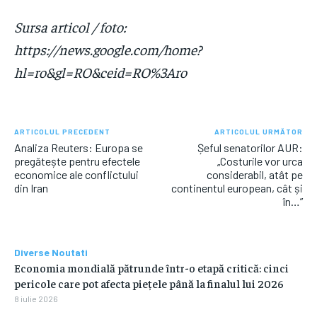
Sursa articol / foto:
https://news.google.com/home?
hl=ro&gl=RO&ceid=RO%3Aro
ARTICOLUL PRECEDENT
ARTICOLUL URMĂTOR
Analiza Reuters: Europa se
Șeful senatorilor AUR:
pregătește pentru efectele
„Costurile vor urca
economice ale conflictului
considerabil, atât pe
din Iran
continentul european, cât și
în…”
Diverse Noutati
Economia mondială pătrunde într-o etapă critică: cinci
pericole care pot afecta piețele până la finalul lui 2026
8 iulie 2026