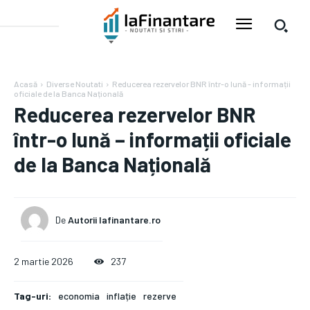
Acasă
Diverse Noutati
Reducerea rezervelor BNR într-o lună - informații
oficiale de la Banca Națională
Reducerea rezervelor BNR
într-o lună – informații oficiale
de la Banca Națională
De
Autorii Iafinantare.ro
2 martie 2026
237
Tag-uri:
economia
inflație
rezerve