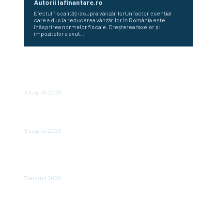
Autorii Iafinantare.ro
Efectul fiscalității asupra vânzărilorUn factor esențial
care a dus la reducerea vânzărilor în România este
înăsprirea normelor fiscale. Creșterea taxelor și
impozitelor a avut...
„România nu este în junk, însă plătește deja ca și cum ar
fi.” Avertizarea unui economist renumit după hotărârea
Moody’s
8 august 2026
Românii optează pentru conturi și case în locul
investițiilor. Posibilități de economisire a 5.000 de euro.
8 august 2026
România scapă de retrogradare în analiza Moody’s, la o
săptămână după hotărârea Fitch. Comunicatul agenției
de rating
7 august 2026