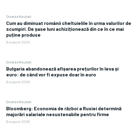
Diverse Noutati
Cum au diminuat românii cheltuielile în urma valurilor de
scumpiri. De șase luni achiziționează din ce în ce mai
puține produse
6 august 2026
Diverse Noutati
Bulgaria abandonează afișarea prețurilor în leva și
euro: de când vor fi expuse doar în euro
6 august 2026
Diverse Noutati
Bloomberg: Economia de război a Rusiei determină
majorări salariale nesustenabile pentru firme
6 august 2026