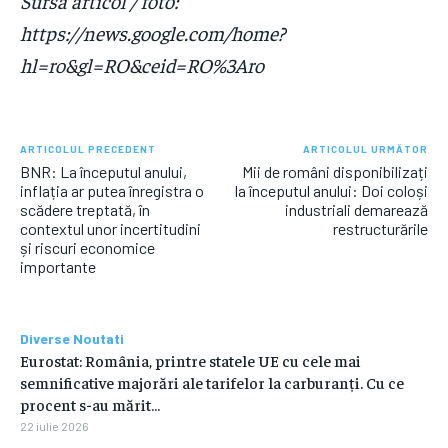
Sursa articol / foto:
https://news.google.com/home?
hl=ro&gl=RO&ceid=RO%3Aro
ARTICOLUL PRECEDENT
ARTICOLUL URMĂTOR
BNR: La începutul anului,
Mii de români disponibilizați
inflația ar putea înregistra o
la începutul anului: Doi coloși
scădere treptată, în
industriali demarează
contextul unor incertitudini
restructurările
și riscuri economice
importante
Diverse Noutati
Eurostat: România, printre statele UE cu cele mai
semnificative majorări ale tarifelor la carburanți. Cu ce
procent s-au mărit…
22 iulie 2026