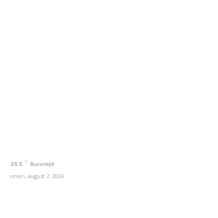
Categorii
Afaceri si Industrii
Agricultura
Amenajare exterior
Amenajare interior
Auto
Beauty
C
25.5
București
vineri, august 7, 2026
© Acest site este creat si administrat de