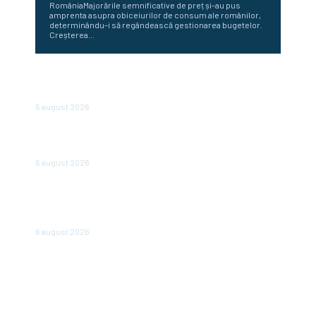
RomâniaMajorările semnificative de preț și-au pus
amprenta asupra obiceiurilor de consum ale românilor,
determinându-i să regândească gestionarea bugetelor.
Creșterea...
Bulgaria abandonează afișarea prețurilor în leva și euro:
de când vor fi expuse doar în euro
6 august 2026
Bloomberg: Economia de război a Rusiei determină
majorări salariale nesustenabile pentru firme
6 august 2026
Perspectiva viitorului economic al României: Nazare
dezvăluie estimările pentru 2026 și 2027: „Fundamentele
unei recuperări economice mai solide”
6 august 2026