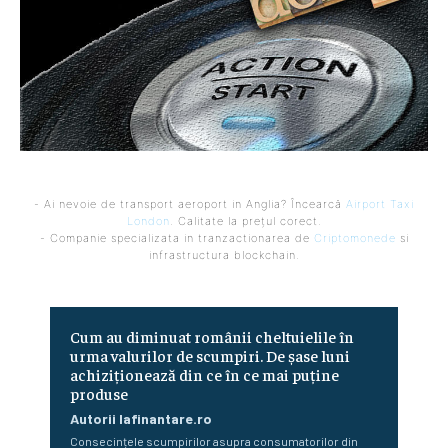
- Ai nevoie de transport aeroport in Anglia? Încearcă
Airport Taxi
London
. Calitate la prețul corect.
- Companie specializata in tranzactionarea de
Criptomonede
si
infrastructura blockchain.
Cum au diminuat românii cheltuielile în
urma valurilor de scumpiri. De șase luni
achiziționează din ce în ce mai puține
produse
Autorii Iafinantare.ro
Consecințele scumpirilor asupra consumatorilor din