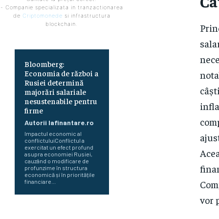
Ca
- Companie specializata in tranzactionarea
de
Criptomonede
si infrastructura
blockchain.
Prin
sala
nece
Bloomberg:
Economia de război a
nota
Rusiei determină
câșt
majorări salariale
nesustenabile pentru
infl
firme
comp
Autorii Iafinantare.ro
Impactul economic al
ajus
conflictuluiConflictul a
exercitat un efect profund
Acea
asupra economiei Rusiei,
cauzând o modificare de
fina
profunzime în structura
economică și în prioritățile
Comp
financiare...
vor 
Perspectiva viitorului economic