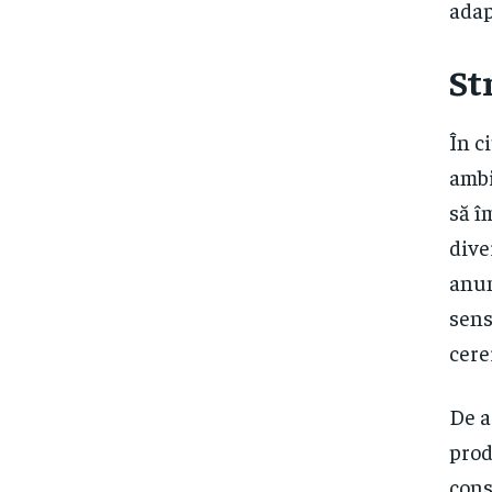
adap
St
În c
ambi
să î
dive
anum
sens
cere
De a
prod
cons