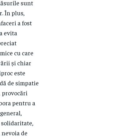
măsurile sunt
. În plus,
aceri a fost
a evita
preciat
omice cu care
ării și chiar
iproc este
ndă de simpatie
u provocări
abora pentru a
 general,
 solidaritate,
i nevoia de