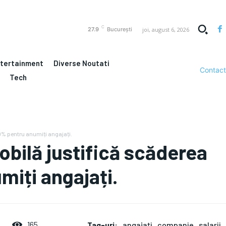
C
joi, august 6, 2026
27.9
București
ntertainment
Diverse Noutati
Contact
Tech
30% pentru anumiți angajați.
obilă justifică scăderea
miți angajați.
Tag-uri:
angajați
companie
salarii
165