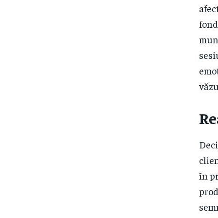
afec
fond
munc
sesi
emoț
văzu
Re
Deci
clie
în p
prod
semn