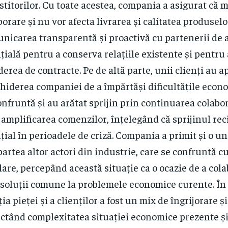
stitorilor. Cu toate acestea, compania a asigurat că 
orare și nu vor afecta livrarea și calitatea produselor
nicarea transparentă și proactivă cu partenerii de af
țială pentru a conserva relațiile existente și pentru 
derea de contracte. Pe de altă parte, unii clienți au a
hiderea companiei de a împărtăși dificultățile econ
onfruntă și au arătat sprijin prin continuarea colabor
 amplificarea comenzilor, înțelegând că sprijinul rec
țial în perioadele de criză. Compania a primit și o u
partea altor actori din industrie, care se confruntă c
lare, percepând această situație ca o ocazie de a col
 soluții comune la problemele economice curente. În
ția pieței și a clienților a fost un mix de îngrijorare și
ectând complexitatea situației economice prezente ș