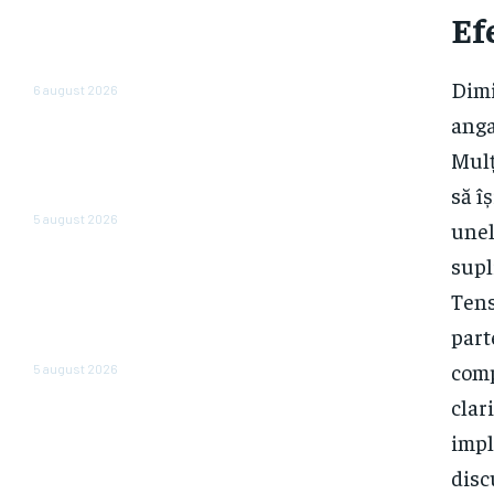
al României: Nazare dezvăluie
Ef
estimările pentru 2026 și 2027:
„Fundamentele unei recuperări
economice mai solide”
Dimi
6 august 2026
anga
Cum reduc ministerele
Mulț
consumul de energie. Angajații
care operează cu două
să î
computere opresc…
5 august 2026
unel
supl
Cea mai importantă bancă de
stat din Rusia emite o
Tens
atenționare cu privire la o
„dispariție pe scară largă” a
part
firmelor. Care sunt motivele?
comp
5 august 2026
clar
impl
disc