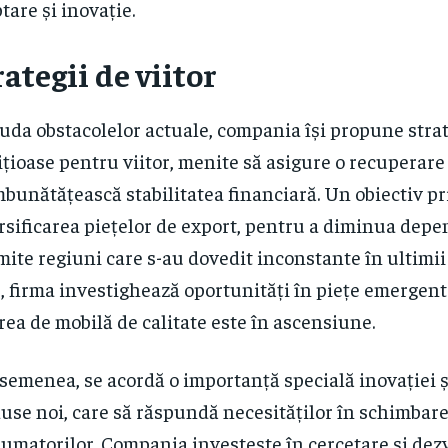
tare și inovație.
rategii de viitor
iuda obstacolelor actuale, compania își propune strat
țioase pentru viitor, menite să asigure o recuperare
mbunătățească stabilitatea financiară. Un obiectiv pr
rsificarea piețelor de export, pentru a diminua dep
ite regiuni care s-au dovedit inconstante în ultimii 
, firma investighează oportunități în piețe emergen
rea de mobilă de calitate este în ascensiune.
semenea, se acordă o importanță specială inovației ș
use noi, care să răspundă necesităților în schimbare
umatorilor. Compania investește în cercetare și dezv