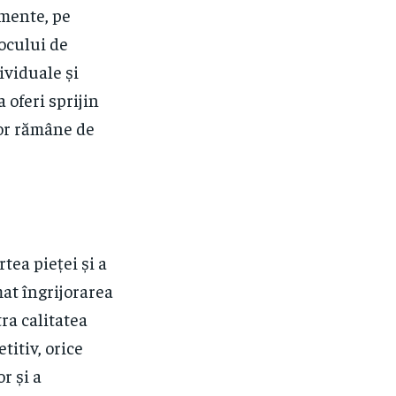
amente, pe
locului de
ividuale și
 oferi sprijin
lor rămâne de
rtea pieței și a
mat îngrijorarea
tra calitatea
titiv, orice
r și a