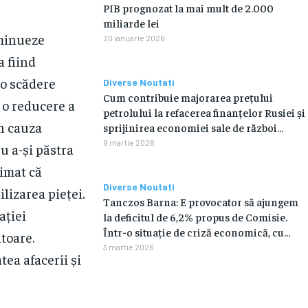
PIB prognozat la mai mult de 2.000
miliarde lei
iminueze
20 ianuarie 2026
a fiind
 o scădere
Diverse Noutati
Cum contribuie majorarea prețului
 o reducere a
petrolului la refacerea finanțelor Rusiei și
in cauza
sprijinirea economiei sale de război…
9 martie 2026
ru a-și păstra
timat că
Diverse Noutati
lizarea pieței.
Tanczos Barna: E provocator să ajungem
ației
la deficitul de 6,2% propus de Comisie.
Într-o situație de criză economică, cu…
toare.
3 martie 2026
ea afacerii și