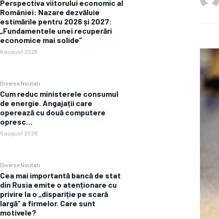
Perspectiva viitorului economic al
României: Nazare dezvăluie
estimările pentru 2026 și 2027:
„Fundamentele unei recuperări
economice mai solide”
6 august 2026
Diverse Noutati
Cum reduc ministerele consumul
de energie. Angajații care
operează cu două computere
opresc…
5 august 2026
Diverse Noutati
Cea mai importantă bancă de stat
din Rusia emite o atenționare cu
privire la o „dispariție pe scară
largă” a firmelor. Care sunt
motivele?