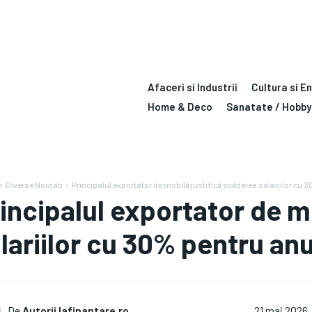
Afaceri si Industrii
Cultura si E
Home & Deco
Sanatate / Hobby
Diverse Noutati
Principalul exportator de mobilă justifică scăderea salariilor cu 
incipalul exportator de m
lariilor cu 30% pentru anu
De
Autorii Iafinantare.ro
21 mai 2026