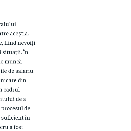
ralului
tre aceștia.
, fiind nevoiți
situații. În
 de muncă
le de salariu.
unicare din
în cadrul
ntului de a
n procesul de
 suficient în
cru a fost