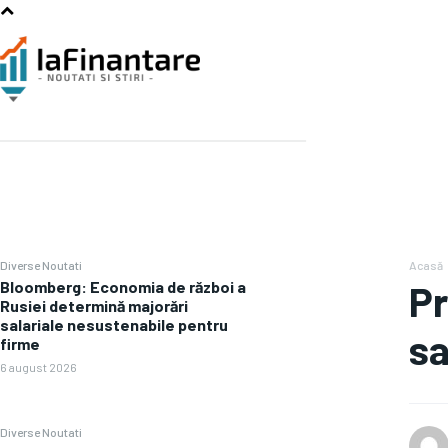
Diverse Noutati
Acasă
Bloomberg: Economia de război a
Pr
Rusiei determină majorări
salariale nesustenabile pentru
sa
firme
6 august 2026
Diverse Noutati