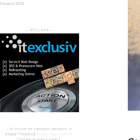
5 august 2026
― RECLAMA ―
- Ai nevoie de transport aeroport in
Anglia? Încearcă
Airport Taxi London
.
Calitate la prețul corect.