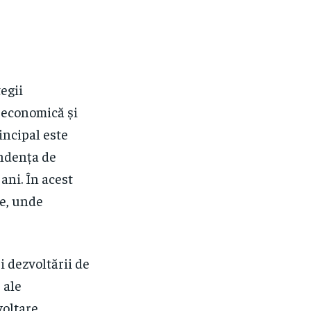
egii
 economică și
incipal este
endența de
ani. În acest
te, unde
i dezvoltării de
 ale
oltare,