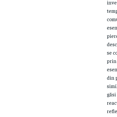
inve
temp
comu
esen
pier
desc
se c
prin
esen
din 
simi
găsi
reac
refl