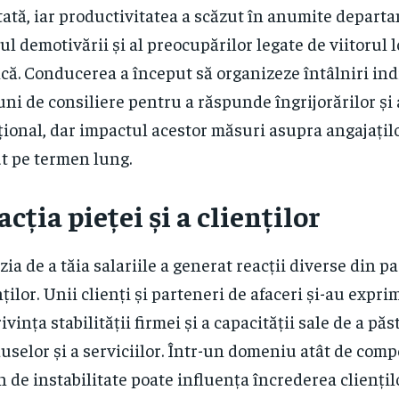
tată, iar productivitatea a scăzut în anumite depart
ul demotivării și al preocupărilor legate de viitorul 
ă. Conducerea a început să organizeze întâlniri ind
uni de consiliere pentru a răspunde îngrijorărilor și a
ional, dar impactul acestor măsuri asupra angajați
t pe termen lung.
acția pieței și a clienților
zia de a tăia salariile a generat reacții diverse din pa
nților. Unii clienți și parteneri de afaceri și-au expri
rivința stabilității firmei și a capacității sale de a păs
uselor și a serviciilor. Într-un domeniu atât de compe
 de instabilitate poate influența încrederea cliențilo