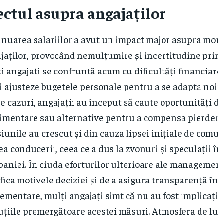
ectul asupra angajaților
nuarea salariilor a avut un impact major asupra mo
jaților, provocând nemulțumire și incertitudine prin
i angajați se confruntă acum cu dificultăți financiare
și ajusteze bugetele personale pentru a se adapta noii 
e cazuri, angajații au început să caute oportunități
imentare sau alternative pentru a compensa pierderi
iunile au crescut și din cauza lipsei inițiale de com
ea conducerii, ceea ce a dus la zvonuri și speculații 
aniei. În ciuda eforturilor ulterioare ale manageme
ifica motivele deciziei și de a asigura transparență î
ementare, mulți angajați simt că nu au fost implicați
uțiile premergătoare acestei măsuri. Atmosfera de lu