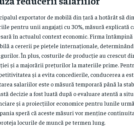
uza reducerii salariilor
cipalul exportator de mobilă din țară a hotărât să d
riile pentru unii angajați cu 30%, măsură explicată c
sară în actualul context economic. Firma întâmpină
bilă a cererii pe piețele internaționale, determinând
igurilor. În plus, costurile de producție au crescut d
ației și a majorării prețurilor la materiile prime. Pent
etitivitatea și a evita concedierile, conducerea a es
tarea salariilor este o măsură temporară până la stabi
stă decizie a fost luată după o evaluare atentă a situ
nciare și a proiecțiilor economice pentru lunile urmă
ania speră că aceste măsuri vor menține continuitat
proteja locurile de muncă pe termen lung.