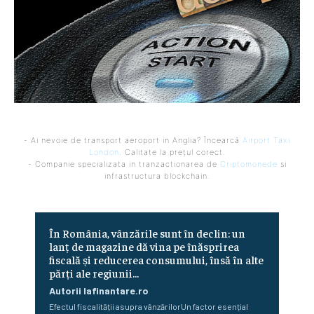
- Ai nevoie de transport aeroport in Anglia? Încearcă
Airport Taxi
London
. Calitate la prețul corect.
- Companie specializata in tranzactionarea de
Criptomonede
si
infrastructura blockchain.
În România, vânzările sunt în declin: un
lanț de magazine dă vina pe înăsprirea
fiscală și reducerea consumului, însă în alte
părți ale regiunii...
Autorii Iafinantare.ro
Efectul fiscalității asupra vânzărilorUn factor esențial