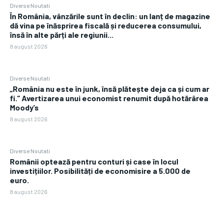
Diverse Noutati
În România, vânzările sunt în declin: un lanț de magazine
dă vina pe înăsprirea fiscală și reducerea consumului,
însă în alte părți ale regiunii...
8 august 2026
Diverse Noutati
„România nu este în junk, însă plătește deja ca și cum ar
fi.” Avertizarea unui economist renumit după hotărârea
Moody’s
8 august 2026
Diverse Noutati
Românii optează pentru conturi și case în locul
investițiilor. Posibilități de economisire a 5.000 de
euro.
8 august 2026