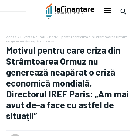
Acasă
Diverse Noutati
Motivul pentru care criza din Strâmtoarea Ormuz
nu generează neapărat o criză...
Motivul pentru care criza din
Strâmtoarea Ormuz nu
generează neapărat o criză
economică mondială.
Directorul IREF Paris: „Am mai
avut de-a face cu astfel de
situații”