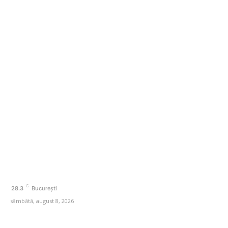
o săptămână după hotărârea Fitch. Comunicatul
agenției de rating
Categorii
Afaceri si Industrii
Agricultura
Amenajare exterior
Amenajare interior
Auto
Beauty
C
28.3
București
sâmbătă, august 8, 2026