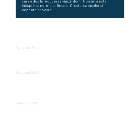
care a dus la reducerea vânzărilor în România este
înăsprirea normelor fiscale. Creșterea taxelor și
impozitelor a avut...
„România nu este în junk, însă plătește deja ca și cum ar
fi.” Avertizarea unui economist renumit după hotărârea
Moody’s
8 august 2026
Românii optează pentru conturi și case în locul
investițiilor. Posibilități de economisire a 5.000 de euro.
8 august 2026
România scapă de retrogradare în analiza Moody’s, la o
săptămână după hotărârea Fitch. Comunicatul agenției
de rating
7 august 2026