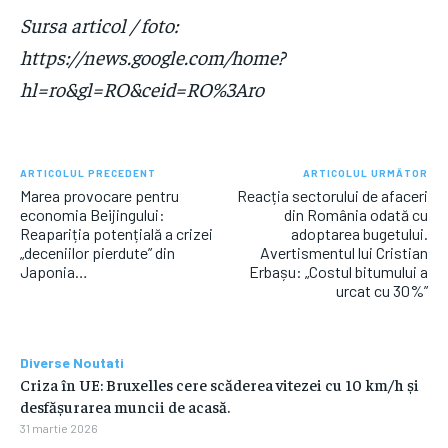
Sursa articol / foto:
https://news.google.com/home?
hl=ro&gl=RO&ceid=RO%3Aro
ARTICOLUL PRECEDENT
ARTICOLUL URMĂTOR
Marea provocare pentru
Reacția sectorului de afaceri
economia Beijingului:
din România odată cu
Reapariția potențială a crizei
adoptarea bugetului.
„deceniilor pierdute” din
Avertismentul lui Cristian
Japonia…
Erbașu: „Costul bitumului a
urcat cu 30%”
Diverse Noutati
Criza în UE: Bruxelles cere scăderea vitezei cu 10 km/h și
desfășurarea muncii de acasă.
31 martie 2026