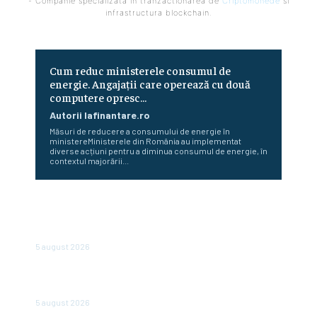
- Companie specializata in tranzactionarea de
Criptomonede
si
infrastructura blockchain.
Cum reduc ministerele consumul de
energie. Angajații care operează cu două
computere opresc…
Autorii Iafinantare.ro
Măsuri de reducere a consumului de energie în
ministereMinisterele din România au implementat
diverse acțiuni pentru a diminua consumul de energie, în
contextul majorării...
Cea mai importantă bancă de stat din Rusia emite o
atenționare cu privire la o „dispariție pe scară largă” a
firmelor. Care sunt motivele?
5 august 2026
Mass-media din Ungaria: România se află pe primul loc
într-un clasament nefavorabil în UE
5 august 2026