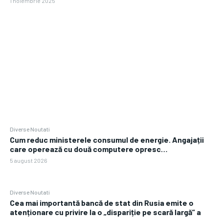
1 noiembrie 2025
Diverse Noutati
Cum reduc ministerele consumul de energie. Angajații
care operează cu două computere opresc…
5 august 2026
Diverse Noutati
Cea mai importantă bancă de stat din Rusia emite o
atenționare cu privire la o „dispariție pe scară largă” a