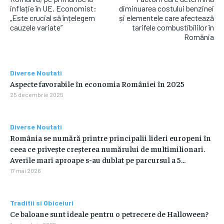
inflație în UE. Economist:
diminuarea costului benzinei
„Este crucial să înțelegem
și elementele care afectează
cauzele variate”
tarifele combustibililor în
România
Diverse Noutati
Aspecte favorabile în economia României în 2025
25 decembrie 2025
Diverse Noutati
România se numără printre principalii lideri europeni în
ceea ce privește creșterea numărului de multimilionari.
Averile mari aproape s-au dublat pe parcursul a 5...
17 mai 2026
Traditii si Obiceiuri
Ce baloane sunt ideale pentru o petrecere de Halloween?