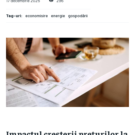
17 decembrie 2025
296
Tag-uri:
economisire
energie
gospodării
Impactul creșterii prețurilor la