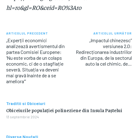
hl=ro&gl=RO&ceid=RO%3Aro
ARTICOLUL PRECEDENT
ARTICOLUL URMĂTOR
„Experții economici
„Impactul chinezesc”
analizează avertismentul din
versiunea 2.0:
partea Comisiei Europene:
Redirecționarea industriilor
‘Nu este vorba de un colaps
din Europa, de la sectorul
economic, ci de o stagflație
auto la cel chimic, de…
severă. Situația va deveni
mai gravă înainte de a se
ameliora’”
Traditii si Obiceiuri
Obiceiurile populației polineziene din Insula Paștelui
13 septembrie 2024
Diverse Noutati