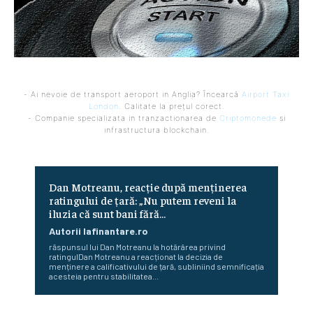
- Ai nevoie de transport aeroport in Anglia? Încearcă
Airport Taxi
London
. Calitate la prețul corect.
- Companie specializata in tranzactionarea de
Criptomonede
si
infrastructura blockchain.
Dan Motreanu, reacție după menținerea
ratingului de țară: „Nu putem reveni la
iluzia că sunt bani fără…
Autorii Iafinantare.ro
răspunsul lui Dan Motreanu la hotărârea privind
ratingulDan Motreanu a reacționat la decizia de
menținere a calificativului de țară, subliniind semnificația
acesteia pentru stabilitatea...