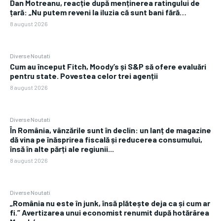
Dan Motreanu, reacție după menținerea ratingului de
țară: „Nu putem reveni la iluzia că sunt bani fără…
8 august 2026
Diverse Noutati
Cum au început Fitch, Moody’s și S&P să ofere evaluări
pentru state. Povestea celor trei agenții
8 august 2026
Diverse Noutati
În România, vânzările sunt în declin: un lanț de magazine
dă vina pe înăsprirea fiscală și reducerea consumului,
însă în alte părți ale regiunii...
8 august 2026
Diverse Noutati
„România nu este în junk, însă plătește deja ca și cum ar
fi.” Avertizarea unui economist renumit după hotărârea