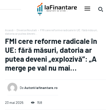
Acasă
Diverse Noutati
FMI cere reforme radicale în UE: fără măsuri,
datoria ar putea deveni...
FMI cere reforme radicale în
UE: fără măsuri, datoria ar
putea deveni „explozivă”: „A
merge pe val nu mai…
De
Autorii Iafinantare.ro
23 mai 2026
158