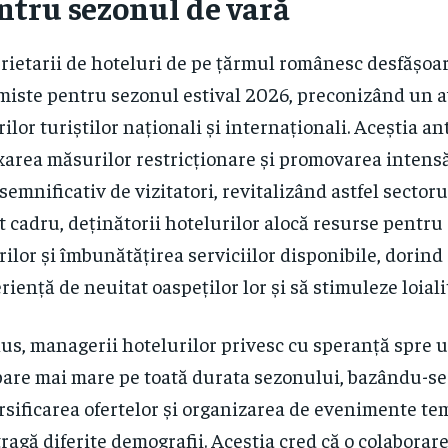
ntru sezonul de vară
rietarii de hoteluri de pe țărmul românesc desfășoa
miste pentru sezonul estival 2026, preconizând un a
rilor turiștilor naționali și internaționali. Aceștia an
xarea măsurilor restricționare și promovarea intens
 semnificativ de vizitatori, revitalizând astfel sectorul
t cadru, deținătorii hotelurilor alocă resurse pentru
rilor și îmbunătățirea serviciilor disponibile, dorind 
riență de neuitat oaspeților lor și să stimuleze loiali
lus, managerii hotelurilor privesc cu speranță spre 
are mai mare pe toată durata sezonului, bazându-se
rsificarea ofertelor și organizarea de evenimente t
tragă diferite demografii. Aceștia cred că o colaborar