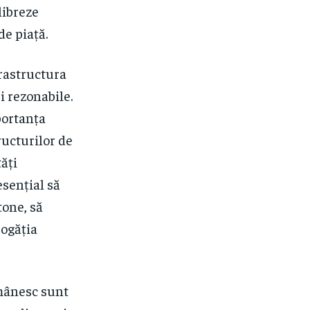
libreze
de piață.
frastructura
ri rezonabile.
portanța
ructurilor de
ăți
esențial să
tone, să
bogăția
românesc sunt