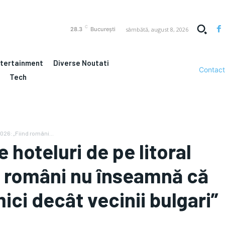
C
sâmbătă, august 8, 2026
28.3
București
ntertainment
Diverse Noutati
Contact
Tech
2026: „Fiind români...
e hoteluri de pe litoral
d români nu înseamnă că
ici decât vecinii bulgari”