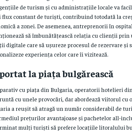
gențiile de turism și cu administrațiile locale va faci
 flux constant de turiști, contribuind totodată la cre
omică a zonei. De asemenea, antreprenorii în ospital
nționează să îmbunătățească relația cu clienții prin 
ții digitale care să ușureze procesul de rezervare și 
onalizeze experiența celor care îi vizitează.
portat la piața bulgărească
arativ cu piața din Bulgaria, operatorii hotelieri d
runtă cu unele provocări, dar abordează viitorul cu 
aria a reușit să atragă un număr considerabil de turi
rmediul prețurilor avantajoase și pachetelor all-incl
rminat mulți turiști să prefere locațiile litoralului b