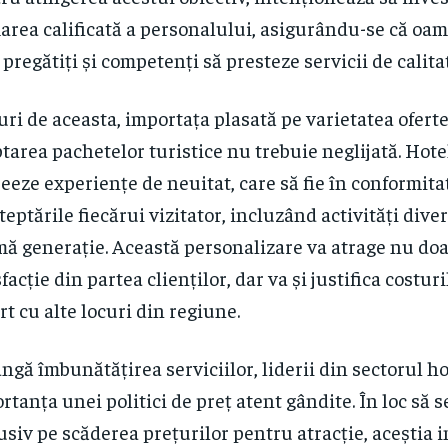
area calificată a personalului, asigurându-se că oam
 pregătiți și competenți să presteze servicii de calita
uri de aceasta, importața plasată pe varietatea oferte
tarea pachetelor turistice nu trebuie neglijată. Hotel
reeze experiențe de neuitat, care să fie în conformita
șteptările fiecărui vizitator, incluzând activități diver
mă generație. Această personalizare va atrage nu doa
sfacție din partea clienților, dar va și justifica costur
rt cu alte locuri din regiune.
ângă îmbunătățirea serviciilor, liderii din sectorul ho
rtanța unei politici de preț atent gândite. În loc să 
usiv pe scăderea prețurilor pentru atracție, aceștia i