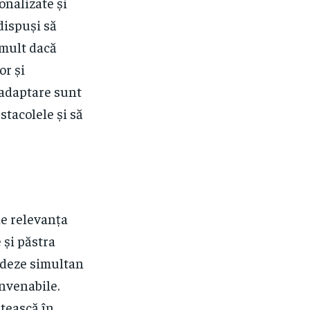
onalizate și
 dispuși să
 mult dacă
or și
e adaptare sunt
stacolele și să
de relevanța
 și păstra
ordeze simultan
onvenabile.
stească în