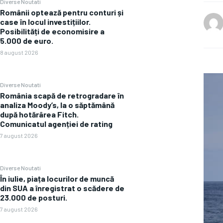
Diverse Noutati
Românii optează pentru conturi și
case în locul investițiilor.
Posibilități de economisire a
5.000 de euro.
8 august 2026
Diverse Noutati
România scapă de retrogradare în
analiza Moody’s, la o săptămână
după hotărârea Fitch.
Comunicatul agenției de rating
7 august 2026
Diverse Noutati
În iulie, piața locurilor de muncă
din SUA a înregistrat o scădere de
23.000 de posturi.
7 august 2026