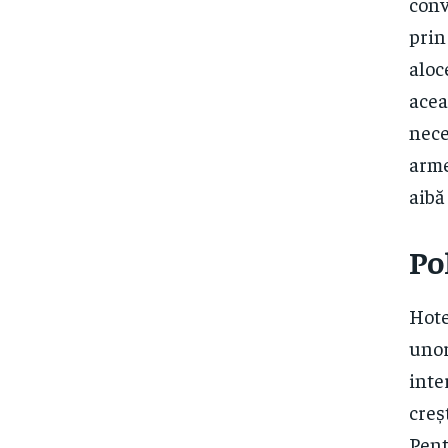
conv
prin
aloc
acea
nece
arme
aibă
Po
Hote
unor
inte
creș
Pent