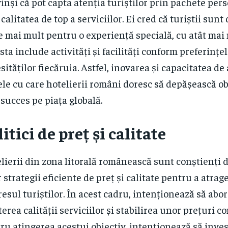
inși că pot capta atenția turiștilor prin pachete pers
 calitatea de top a serviciilor. Ei cred că turiștii sunt
e mai mult pentru o experiență specială, cu atât mai
sta include activități și facilități conform preferințel
sităților fiecăruia. Astfel, inovarea și capacitatea d
le cu care hotelierii români doresc să depășească ob
 succes pe piața globală.
litici de preț și calitate
lierii din zona litorală românească sunt conștienți 
 strategii eficiente de preț și calitate pentru a atrage
resul turiștilor. În acest cadru, intenționează să ab
terea calității serviciilor și stabilirea unor prețuri c
ru atingerea acestui obiectiv, intenționează să inve