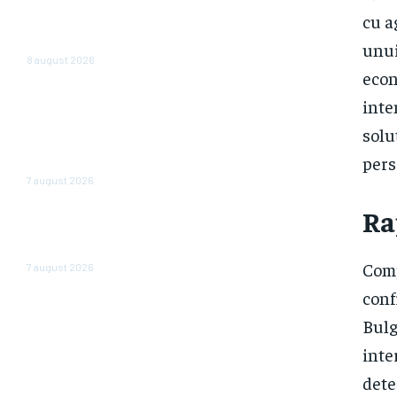
și case în locul investițiilor.
cu a
Posibilități de economisire a
5.000 de euro.
unui
8 august 2026
econ
România scapă de
inte
retrogradare în analiza
Moody’s, la o săptămână după
solu
hotărârea Fitch. Comunicatul
pers
agenției de rating
7 august 2026
Ra
În iulie, piața locurilor de muncă
din SUA a înregistrat o scădere
de 23.000 de posturi.
Comp
7 august 2026
conf
Bulg
inte
dete