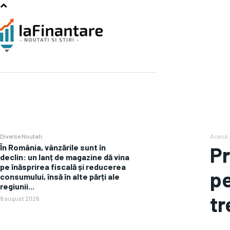
Diverse Noutati
Acasă
În România, vânzările sunt în
Pr
declin: un lanț de magazine dă vina
pe înăsprirea fiscală și reducerea
pe
consumului, însă în alte părți ale
regiunii...
tr
8 august 2026