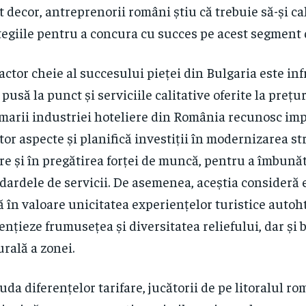
t decor, antreprenorii români știu că trebuie să-și ca
tegiile pentru a concura cu succes pe acest segment 
actor cheie al succesului pieței din Bulgaria este in
 pusă la punct și serviciile calitative oferite la prețu
marii industriei hoteliere din România recunosc im
tor aspecte și planifică investiții în modernizarea st
re și în pregătirea forței de muncă, pentru a îmbunăt
dardele de servicii. De asemenea, aceștia consideră 
 în valoare unicitatea experiențelor turistice autoh
ențieze frumusețea și diversitatea reliefului, dar și 
urală a zonei.
iuda diferențelor tarifare, jucătorii de pe litoralul 