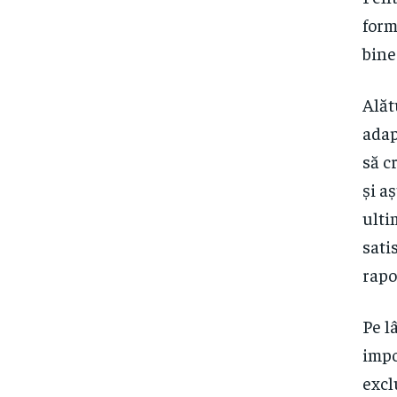
form
bine
Alăt
adap
să c
și a
ulti
sati
rapo
Pe l
impo
excl