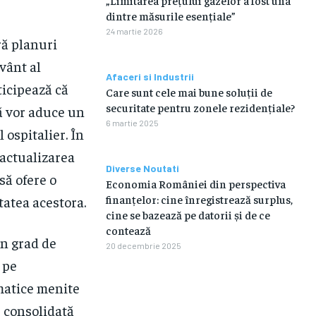
„Limitarea prețului gazelor a fost una
dintre măsurile esențiale”
24 martie 2026
ră planuri
vânt al
Afaceri si Industrii
ticipează că
Care sunt cele mai bune soluții de
securitate pentru zonele rezidențiale?
ă vor aduce un
6 martie 2025
 ospitalier. În
 actualizarea
Diverse Noutati
să ofere o
Economia României din perspectiva
finanțelor: cine înregistrează surplus,
tatea acestora.
cine se bazează pe datorii și de ce
contează
un grad de
20 decembrie 2025
 pe
ematice menite
e consolidată