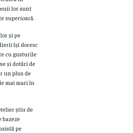
enii lor sunt
te superioară.
lor și pe
ierii își doresc
te cu gusturile
se și dotări de
r un plus de
ile mai mari în
telier știu de
se bazeze
nsistă pe