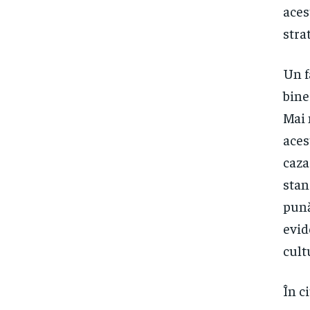
aces
stra
Un f
bine
Mai 
aces
caza
stan
pună
evid
cult
În c