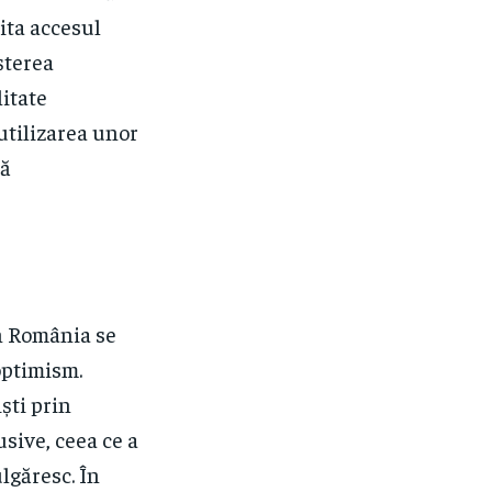
lita accesul
șterea
itate
utilizarea unor
să
in România se
optimism.
ști prin
usive, ceea ce a
ulgăresc. În