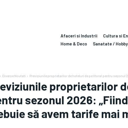
Afaceri si Industrii
Cultura si E
Home & Deco
Sanatate / Hobby
Diverse Noutati
Previziunile proprietarilor de hoteluri de pe litoral pentru sezonul 
eviziunile proprietarilor d
ntru sezonul 2026: „Fiin
ebuie să avem tarife mai m