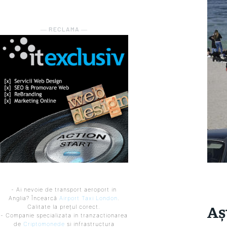
― RECLAMA ―
- Ai nevoie de transport aeroport in
Anglia? Încearcă
Airport Taxi London
.
Aș
Calitate la prețul corect.
- Companie specializata in tranzactionarea
de
Criptomonede
si infrastructura