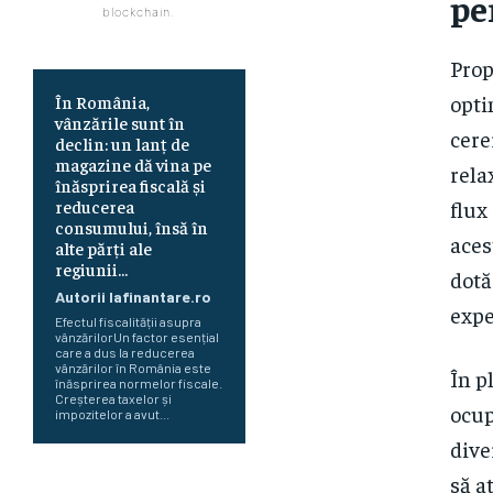
pe
blockchain.
Prop
opti
În România,
vânzările sunt în
cere
declin: un lanț de
magazine dă vina pe
rela
înăsprirea fiscală și
reducerea
flux
consumului, însă în
aces
alte părți ale
regiunii...
dotă
Autorii Iafinantare.ro
expe
Efectul fiscalității asupra
vânzărilorUn factor esențial
care a dus la reducerea
vânzărilor în România este
În p
înăsprirea normelor fiscale.
Creșterea taxelor și
ocup
impozitelor a avut...
dive
să a
Românii optează pentru conturi