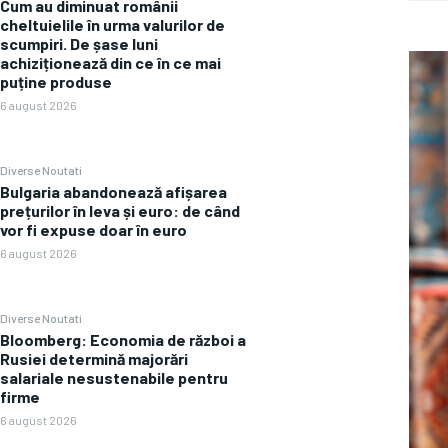
Cum au diminuat românii
cheltuielile în urma valurilor de
scumpiri. De șase luni
achiziționează din ce în ce mai
puține produse
6 august 2026
Diverse Noutati
Bulgaria abandonează afișarea
prețurilor în leva și euro: de când
vor fi expuse doar în euro
6 august 2026
Diverse Noutati
Bloomberg: Economia de război a
Rusiei determină majorări
salariale nesustenabile pentru
firme
6 august 2026