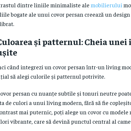
rastul dintre liniile minimaliste ale
mobilierului
mo
liile bogate ale unui covor persan creează un design
librat.
Culoarea și patternul: Cheia unei 
ușite
ci când integrezi un covor persan într-un living mo
țial să alegi culorile și patternul potrivite.
ovor persan cu nuanțe subtile și tonuri neutre poat
ta de culori a unui living modern, fără să fie copleșit
ontrast mai puternic, poți alege un covor cu modele
ulori vibrante, care să devină punctul central al came