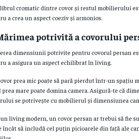
librul cromatic dintre covor și restul mobilierului es
ru a crea un aspect coeziv și armonios.
Mărimea potrivită a covorului pe
erea dimensiunii potrivite pentru covorul persan es
ru a asigura un aspect echilibrat în living.
ovor prea mic poate să pară pierdut într-un spațiu m
 prea mare poate domina camera. Asigură-te că dim
rului se potrivește cu mobilierul și dimensiunea cam
-un living modern, un covor persan ar trebui să fie su
 încât să includă cel puțin picioarele din față ale ca
iilor.