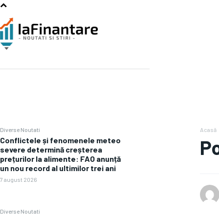
Diverse Noutati
Acasă
Conflictele și fenomenele meteo
Po
severe determină creșterea
prețurilor la alimente: FAO anunță
un nou record al ultimilor trei ani
7 august 2026
Diverse Noutati