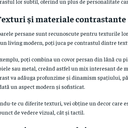
rastul lor subtil, oferind un plus de personalitate ca
exturi și materiale contrastante
arele persane sunt recunoscute pentru texturile lor 
-un living modern, poți juca pe contrastul dintre text
xemplu, poți combina un covor persan din lână cu pi
piele sau metal, creând astfel un mix interesant de m
rast va adăuga profunzime și dinamism spațiului, p
dată un aspect modern și sofisticat.
ndu-te cu diferite texturi, vei obține un decor care e
punct de vedere vizual, cât și tactil.