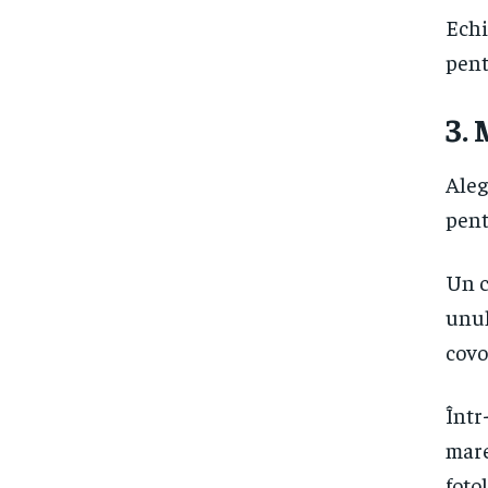
Echi
pent
3.
Aleg
pent
Un c
unul
covo
Într
mare
fotol