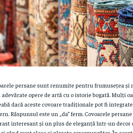
arele persane sunt renumite pentru frumusețea și m
d adevărate opere de artă cu o istorie bogată. Mulți 
eabă dacă aceste covoare tradiționale pot fi integrate
rn. Răspunsul este un „da” ferm. Covoarele persane
rast interesant și un plus de eleganță într-un deco
ci când sunt alese și plasate corespunzător. În acest