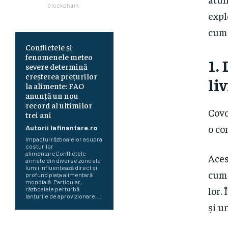
blockchain.
expl
cum 
Conflictele și
fenomenele meteo
1.
severe determină
creșterea prețurilor
li
la alimente: FAO
anunță un nou
record al ultimilor
Covo
trei ani
o co
Autorii Iafinantare.ro
Impactul războaielor asupra
costurilor
alimentareConflictele
Aces
armate din diverse zone ale
lumii influențează direct și
cum 
profund piața alimentară
mondială. Particular,
lor.
războaiele perturbă
lanțurile de aprovizionare,...
și u