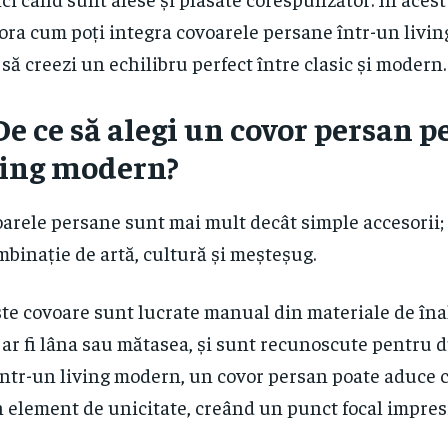
ora cum poți integra covoarele persane într-un livi
să creezi un echilibru perfect între clasic și modern.
De ce să alegi un covor persan 
ving modern?
arele persane sunt mai mult decât simple accesorii; 
mbinație de artă, cultură și meșteșug.
te covoare sunt lucrate manual din materiale de înal
ar fi lâna sau mătasea, și sunt recunoscute pentru d
 Într-un living modern, un covor persan poate aduce 
n element de unicitate, creând un punct focal impres