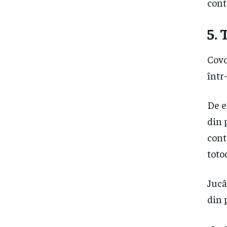
cont
5.
T
Covo
într
De e
din 
cont
toto
Jucâ
din 