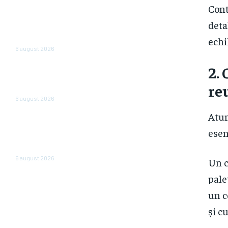
Cum au diminuat românii
Cont
cheltuielile în urma valurilor de
scumpiri. De șase luni
deta
achiziționează din ce în ce mai
echi
puține produse
6 august 2026
2.
Bulgaria abandonează afișarea
prețurilor în leva și euro: de
re
când vor fi expuse doar în euro
6 august 2026
Atun
Bloomberg: Economia de război
a Rusiei determină majorări
esen
salariale nesustenabile pentru
firme
6 august 2026
Un c
pale
un c
și c