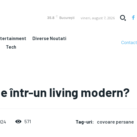
C
vineri, august 7, 2026
35.8
București
ntertainment
Diverse Noutati
Contact
Tech
e într-un living modern?
Tag-uri:
covoare persane
571
024