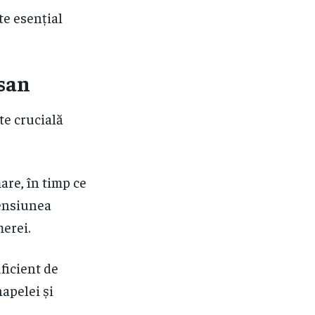
te esențial
rsan
te crucială
are, în timp ce
ensiunea
erei.
ficient de
napelei și