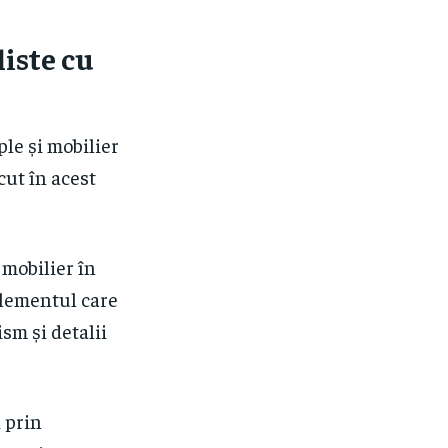
iste cu
le și mobilier
cut în acest
 mobilier în
elementul care
sm și detalii
 prin