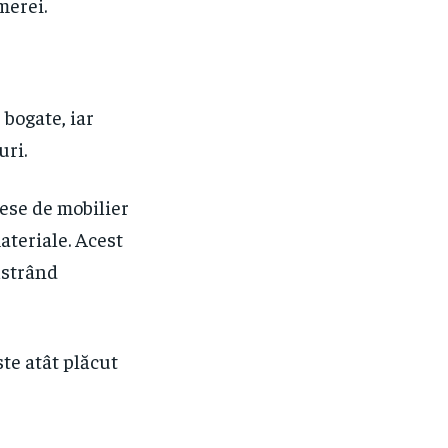
merei.
bogate, iar
uri.
ese de mobilier
ateriale. Acest
ăstrând
ste atât plăcut