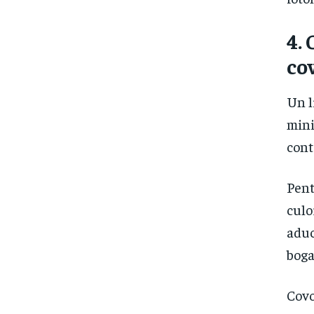
4.
co
Un l
mini
cont
Pent
culo
aduc
boga
Covo