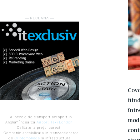
― RECLAMA ―
Covo
fiin
într
- Ai nevoie de transport aeroport in
mode
Anglia? Încearcă
Airport Taxi London
.
Calitate la prețul corect.
cont
- Companie specializata in tranzactionarea
atun
de
Criptomonede
si infrastructura