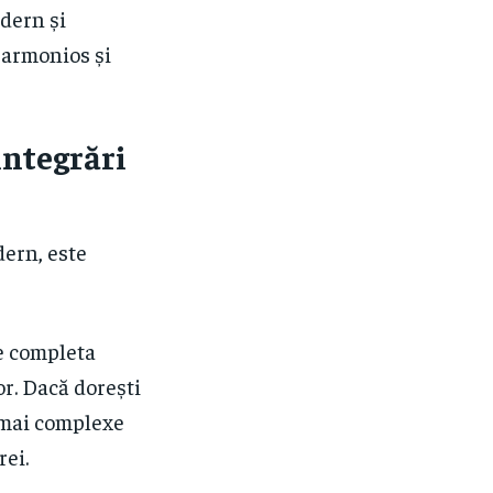
dern și
 armonios și
integrări
dern, este
e completa
or. Dacă dorești
 mai complexe
rei.