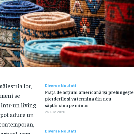
ăiestria lor,
Diverse Noutati
Piața de acțiuni americană își prelungește
oameni se
pierderile și va termina din nou
 într-un living
săptămâna pe minus
24 iulie 2026
 pot aduce un
r contemporan,
Diverse Noutati
 articol, vom