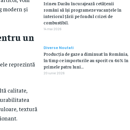
Irineu Darău încurajează cetățenii
ng modern și
români să își programeze vacanțele în
interiorul țării pe fondul crizei de
combustibil.
14 mai 2026
pentru un
Diverse Noutati
Producția de gaze a diminuat în România,
în timp ce importurile au sporit cu 46% în
ele reprezintă
primele patru luni…
20 iunie 2026
tă calitate,
urabilitatea
culoare, textură
ionant.