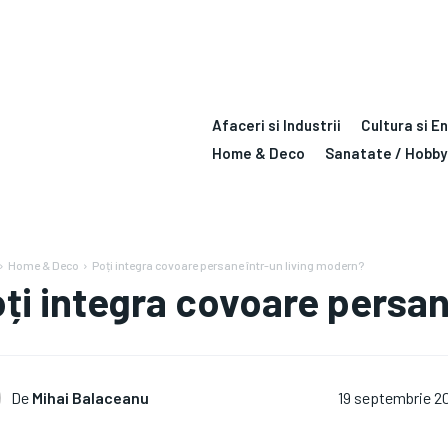
Afaceri si Industrii
Cultura si E
Home & Deco
Sanatate / Hobby
Home & Deco
Poți integra covoare persane într-un living modern?
ți integra covoare persan
De
Mihai Balaceanu
19 septembrie 2