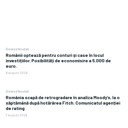
Diverse Noutati
Românii optează pentru conturi și case în locul
investițiilor. Posibilități de economisire a 5.000 de
euro.
8 august 2026
Diverse Noutati
România scapă de retrogradare în analiza Moody’s, la o
săptămână după hotărârea Fitch. Comunicatul agenției
de rating
7 august 2026