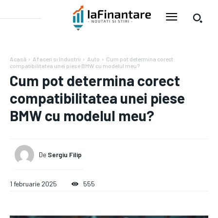
Acasă
Afaceri si Industrii
Auto
Cum pot determina corect
compatibilitatea unei piese BMW cu modelul meu?
Cum pot determina corect
compatibilitatea unei piese
BMW cu modelul meu?
De
Sergiu Filip
1 februarie 2025
555