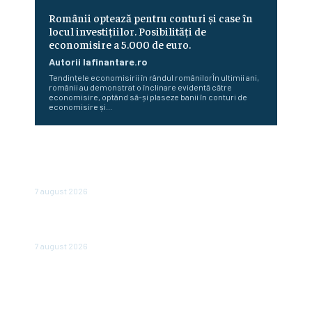
Românii optează pentru conturi și case în
locul investițiilor. Posibilități de
economisire a 5.000 de euro.
Autorii Iafinantare.ro
Tendințele economisirii în rândul românilorÎn ultimii ani,
românii au demonstrat o înclinare evidentă către
economisire, optând să-și plaseze banii în conturi de
economisire și...
România scapă de retrogradare în analiza Moody’s, la o
săptămână după hotărârea Fitch. Comunicatul agenției
de rating
7 august 2026
În iulie, piața locurilor de muncă din SUA a înregistrat o
scădere de 23.000 de posturi.
7 august 2026
Conflictele și fenomenele meteo severe determină
creșterea prețurilor la alimente: FAO anunță un nou
record al ultimilor trei ani