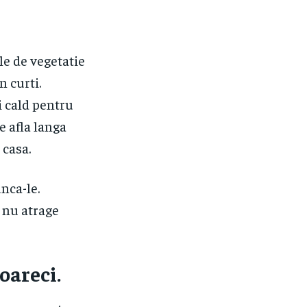
ile de vegetatie
n curti.
i cald pentru
e afla langa
 casa.
nca-le.
a nu atrage
oareci.