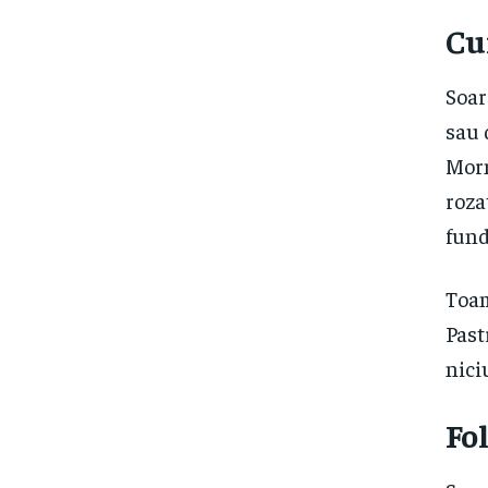
​Cu
Soar
sau 
Morm
roza
fund
Toam
Past
nici
​Fo