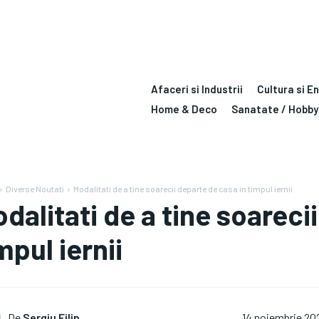
Afaceri si Industrii
Cultura si E
Home & Deco
Sanatate / Hobby
Diverse Noutati
Modalitati de a tine soarecii departe de casa in timpul iernii
dalitati de a tine soareci
mpul iernii
De
Sergiu Filip
14 noiembrie 20