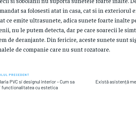
ecii si sobolanii nu suporta sunetele foarte inalte. D
mandat sa folosesti atat in casa, cat si in exteriorul e
at ce emite ultrasunete, adica sunete foarte inalte pe
nii, nu le putem detecta, dar pe care soarecii le simt
em de deranjante. Din fericire, aceste sunete sunt s
alele de companie care nu sunt rozatoare.
OLUL PRECEDENT
aria PVC si designul interior – Cum sa
Există asistență med
i functionalitatea cu estetica
ostari
Stiri populare