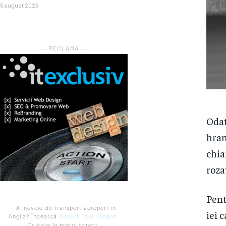
5 august 2026
― RECLAMA ―
Odat
hran
chia
roza
Pent
- Ai nevoie de transport aeroport in
iei 
Anglia? Încearcă
Airport Taxi London
.
Calitate la prețul corect.