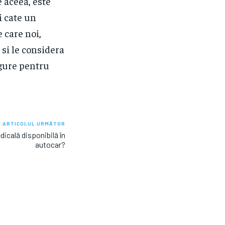
e aceea, este
i cate un
 care noi,
 si le considera
igure pentru
ARTICOLUL URMĂTOR
icală disponibilă în
autocar?
Categorii