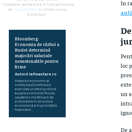
In r
- Companie specializata in tranzactionarea
de
Criptomonede
si infrastructura
anti
blockchain.
​D
jur
Bloomberg:
Economia de război a
Rusiei determină
Pent
majorări salariale
nesustenabile pentru
loc 
firme
pres
Autorii Iafinantare.ro
Impactul economic al
exte
conflictuluiConflictul a
exercitat un efect profund
un s
asupra economiei Rusiei,
cauzând o modificare de
profunzime în structura
intr
economică și în prioritățile
financiare...
igno
Perspectiva viitorului economic
De a