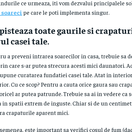
andurile ce urmeaza, iti vom dezvalui principalele so
 soareci
pe care le poti implementa singur.
episteaza toate gaurile si crapatur
ul casei tale.
ru a preveni intrarea soarecilor in casa, trebuie sa d
prin care s-ar putea strecura acesti mici daunatori. A
upune curatarea fundatiei casei tale. Atat in interior,
rior. Cu ce scop? Pentru a cauta orice gaura sau crap
oricel ar putea patrunde. Trebuie sa ai in vedere ca s
a in spatii extrem de inguste. Chiar si de un centime
ra crapaturile aparent mici.
semenea, este important sa verifici cosul de fum (dac