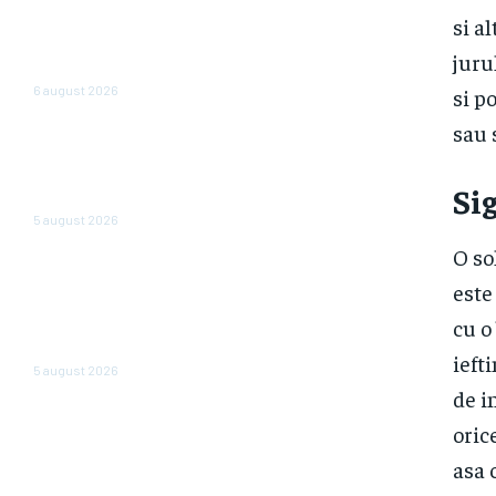
al României: Nazare dezvăluie
si a
estimările pentru 2026 și 2027:
„Fundamentele unei recuperări
juru
economice mai solide”
6 august 2026
si p
sau 
Cum reduc ministerele
consumul de energie. Angajații
care operează cu două
​Si
computere opresc…
5 august 2026
O so
Cea mai importantă bancă de
stat din Rusia emite o
este
atenționare cu privire la o
cu o
„dispariție pe scară largă” a
firmelor. Care sunt motivele?
ieft
5 august 2026
de i
oric
asa 