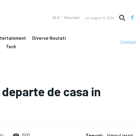
C
joi, august 6, 2026
32.5
București
ntertainment
Diverse Noutati
Contact
Tech
i departe de casa in
Tag-uri:
timpul iernii
500
24