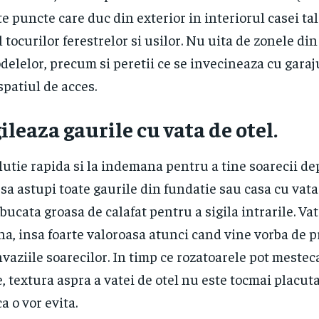
lte puncte care duc din exterior in interiorul casei tale
l tocurilor ferestrelor si usilor. Nu uita de zonele din
odelelor, precum si peretii ce se invecineaza cu garaj
spatiul de acces.
gileaza gaurile cu vata de otel.
lutie rapida si la indemana pentru a tine soarecii de
 sa astupi toate gaurile din fundatie sau casa cu vata 
 bucata groasa de calafat pentru a sigila intrarile. Vat
ina, insa foarte valoroasa atunci cand vine vorba de p
nvaziile soarecilor. In timp ce rozatoarele pot meste
e, textura aspra a vatei de otel nu este tocmai placut
ca o vor evita.