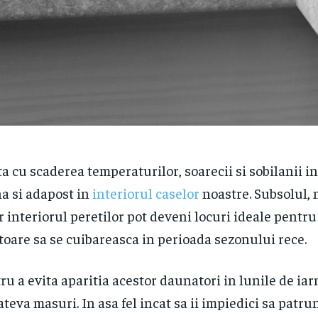
a cu scaderea temperaturilor, soarecii si sobilanii i
a si adapost in
interiorul caselor
noastre. Subsolul,
r interiorul peretilor pot deveni locuri ideale pentru
toare sa se cuibareasca in perioada sezonului rece.
ru a evita aparitia acestor daunatori in lunile de iarn
cateva masuri. In asa fel incat sa ii impiedici sa patru