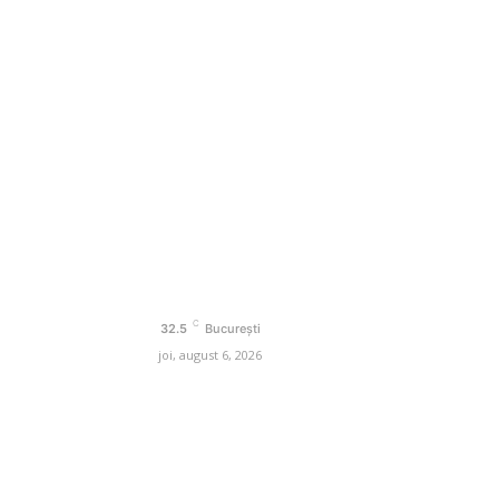
zboi a Rusiei
Afaceri si Industrii
e
Agricultura
Amenajare exterior
omic al
 estimările
Amenajare interior
amentele unei
olide”
Auto
sumul de
Beauty
rează cu două
e stat din
C
 privire la o
32.5
București
 firmelor.
joi, august 6, 2026
e.