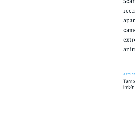
Soar
reco
apar
oame
extr
anim
ARTIC
Tampl
imbin
Bun venit IaFinantare.ro
Ultimele p