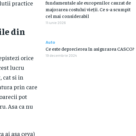
lutii practice
fundamentale ale europenilor cauzat de
majorarea costului vieții. Ce s-a scumpit
cel mai considerabil
11 iunie 2026
ile din
Auto
Ce este deprecierea în asigurarea CASCO?
19 decembrie 2024
epistezi orice
cest lucru
 cat si in
atura prin care
oarecii pot
tru. Asa ca nu
a ai asa ceva)