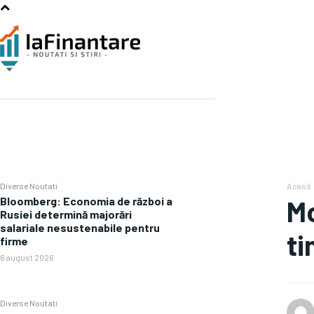
Diverse Noutati
Acasă
Bloomberg: Economia de război a
Mo
Rusiei determină majorări
salariale nesustenabile pentru
ti
firme
6 august 2026
Diverse Noutati