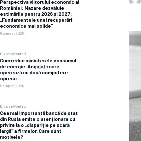
Perspectiva viitorului economic al
României: Nazare dezvăluie
estimările pentru 2026 și 2027:
„Fundamentele unei recuperări
economice mai solide”
6 august 2026
Diverse Noutati
Cum reduc ministerele consumul
de energie. Angajații care
operează cu două computere
opresc…
5 august 2026
Diverse Noutati
Cea mai importantă bancă de stat
din Rusia emite o atenționare cu
privire la o „dispariție pe scară
largă” a firmelor. Care sunt
motivele?