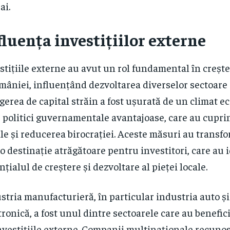
ai.
fluența investițiilor externe
stițiile externe au avut un rol fundamental în creș
mâniei, influențând dezvoltarea diverselor sectoare 
gerea de capital străin a fost ușurată de un climat e
e politici guvernamentale avantajoase, care au cupr
ale și reducerea birocrației. Aceste măsuri au trans
-o destinație atrăgătoare pentru investitori, care au i
nțialul de creștere și dezvoltare al pieței locale.
stria manufacturieră, în particular industria auto și
tronică, a fost unul dintre sectoarele care au benefic
nvestițiile externe. Companii multinaționale recuno