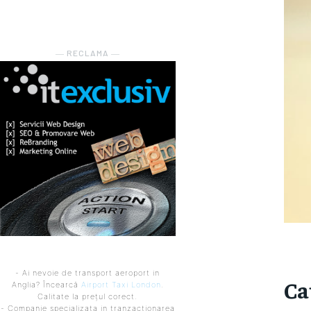
― RECLAMA ―
- Ai nevoie de transport aeroport in
Ca
Anglia? Încearcă
Airport Taxi London
.
Calitate la prețul corect.
- Companie specializata in tranzactionarea