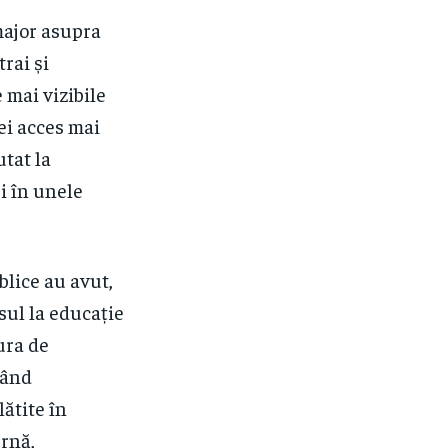
major asupra
rai și
 mai vizibile
iei acces mai
utat la
i în unele
blice au avut,
esul la educație
tura de
țând
ătite în
ernă,