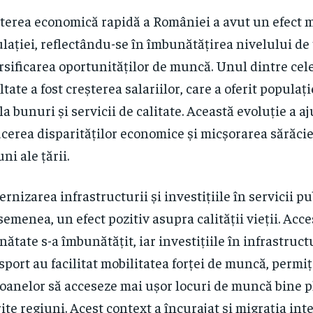
terea economică rapidă a României a avut un efect 
lației, reflectându-se în îmbunătățirea nivelului de t
rsificarea oportunităților de muncă. Unul dintre cele
ltate a fost creșterea salariilor, care a oferit populaț
la bunuri și servicii de calitate. Această evoluție a aj
cerea disparităților economice și micșorarea sărăcie
ni ale țării.
rnizarea infrastructurii și investițiile în servicii pu
semenea, un efect pozitiv asupra calității vieții. Acc
ănătate s-a îmbunătățit, iar investițiile în infrastruc
sport au facilitat mobilitatea forței de muncă, permi
oanelor să acceseze mai ușor locuri de muncă bine pl
rite regiuni. Acest context a încurajat și migrația int