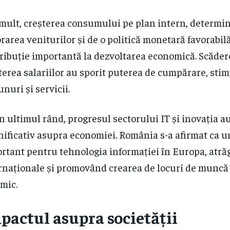
mult, creșterea consumului pe plan intern, determi
rarea veniturilor și de o politică monetară favorabilă
ribuție importantă la dezvoltarea economică. Scăder
terea salariilor au sporit puterea de cumpărare, sti
unuri și servicii.
n ultimul rând, progresul sectorului IT și inovația a
ificativ asupra economiei. România s-a afirmat ca u
rtant pentru tehnologia informației în Europa, atră
rnaționale și promovând crearea de locuri de muncă 
mic.
pactul asupra societății