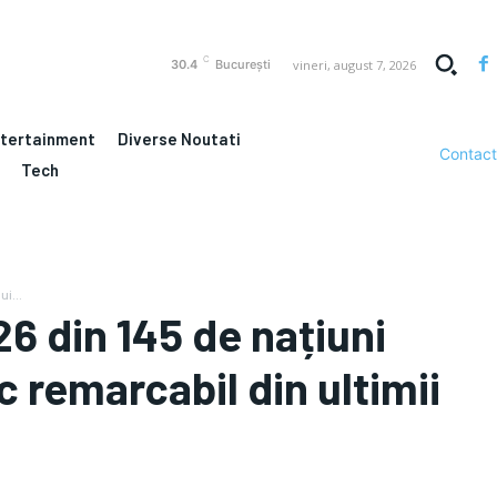
C
vineri, august 7, 2026
30.4
București
ntertainment
Diverse Noutati
Contact
Tech
i...
26 din 145 de națiuni
 remarcabil din ultimii