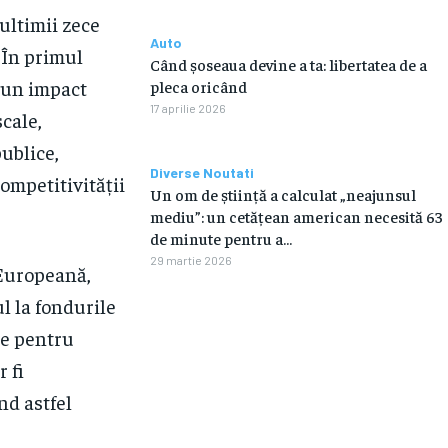
ultimii zece
Auto
. În primul
Când șoseaua devine a ta: libertatea de a
t un impact
pleca oricând
17 aprilie 2026
scale,
publice,
Diverse Noutati
competitivității
Un om de știință a calculat „neajunsul
mediu”: un cetățean american necesită 63
de minute pentru a…
29 martie 2026
 Europeană,
ul la fondurile
te pentru
 fi
nd astfel