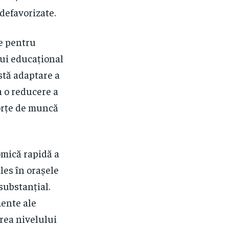
defavorizate.
e pentru
lui educațional
stă adaptare a
a o reducere a
forțe de muncă
omică rapidă a
ales în orașele
substanțial.
ente ale
erea nivelului