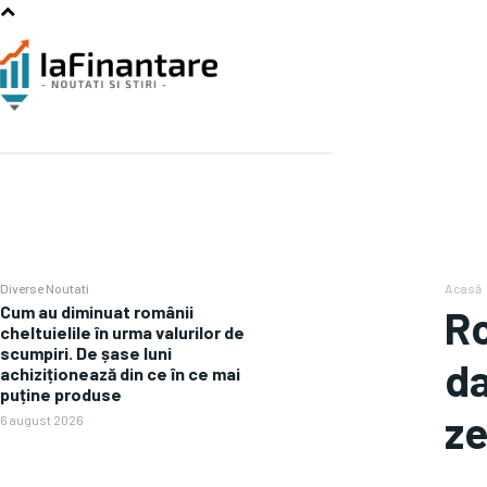
Diverse Noutati
Acasă
Cum au diminuat românii
Ro
cheltuielile în urma valurilor de
scumpiri. De șase luni
da
achiziționează din ce în ce mai
puține produse
ze
6 august 2026