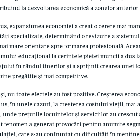
ribuind la dezvoltarea economică a zonelor anterior 
lus, expansiunea economiei a creat o cerere mai mar
ități specializate, determinând o revizuire a sistemu
 mai mare orientare spre formarea profesională. Acea
emului educațional la cerințele pieței muncii a dus l
jului în rândul tinerilor și a sprijinit crearea unei 
bine pregătite și mai competitive.
și, nu toate efectele au fost pozitive. Creșterea econ
us, în unele cazuri, la creșterea costului vieții, mai 
, unde prețurile locuințelor și serviciilor au crescut 
t fenomen a generat provocări pentru anumite segm
lației, care s-au confruntat cu dificultăți în mențin