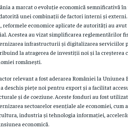
nia a marcat o evoluție economică semnificativă în 
 datorită unei combinații de factori interni și externi
, reformele economice aplicate de autorități au avu
ial. Acestea au vizat simplificarea reglementărilor fi
rnizarea infrastructurii și digitalizarea serviciilor 
ribuind la atragerea de investiții noi și la creșterea 
omiei românești.
factor relevant a fost aderarea României la Uniunea
 a deschis piețe noi pentru export și a facilitat acces
cturale și de coeziune. Aceste fonduri au fost utiliza
rnizarea sectoarelor esențiale ale economiei, cum ar
cultura, industria și tehnologia informației, accelerâ
nsiunea economică.