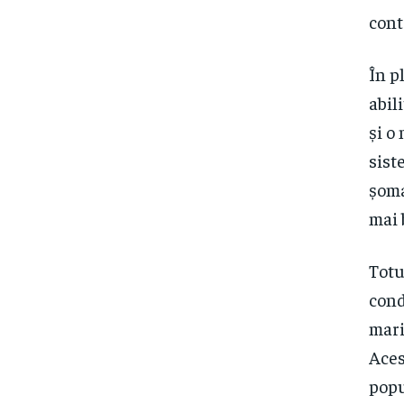
cont
În p
abil
și o
sist
șoma
mai 
Totu
cond
mari
Aces
popu