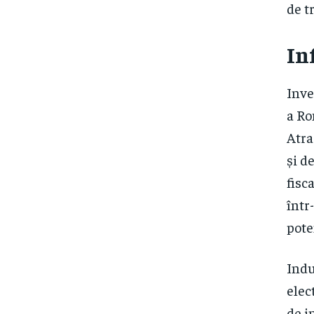
de tr
In
Inve
a Ro
Atra
și d
fisc
într
pote
Indu
elec
de i