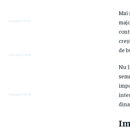
Bulgaria abandonează afișarea
prețurilor în leva și euro: de
Mai 
când vor fi expuse doar în euro
majo
6 august 2026
cont
Bloomberg: Economia de război
a Rusiei determină majorări
creș
salariale nesustenabile pentru
de b
firme
6 august 2026
Nu î
Perspectiva viitorului economic
al României: Nazare dezvăluie
semn
estimările pentru 2026 și 2027:
„Fundamentele unei recuperări
impo
economice mai solide”
inte
6 august 2026
dina
Im