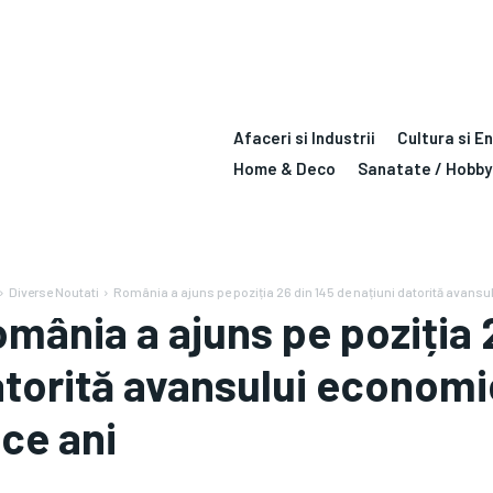
Afaceri si Industrii
Cultura si E
Home & Deco
Sanatate / Hobby
Diverse Noutati
România a ajuns pe poziția 26 din 145 de națiuni datorită avansulu
mânia a ajuns pe poziția 
torită avansului economic
ce ani