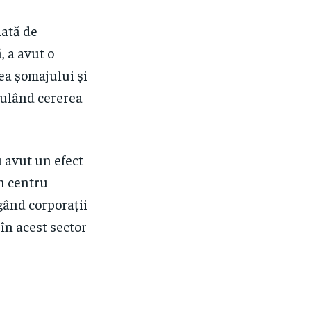
nată de
, a avut o
ea șomajului și
mulând cererea
u avut un efect
n centru
gând corporații
în acest sector