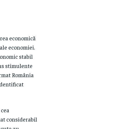
terea economică
ale economiei.
conomic stabil
ins stimulente
format România
dentificat
 cea
iat considerabil
scute au