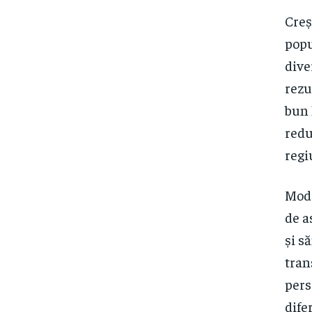
Creș
popu
dive
rezu
bun 
redu
regiu
Mode
de a
și s
tran
pers
dife