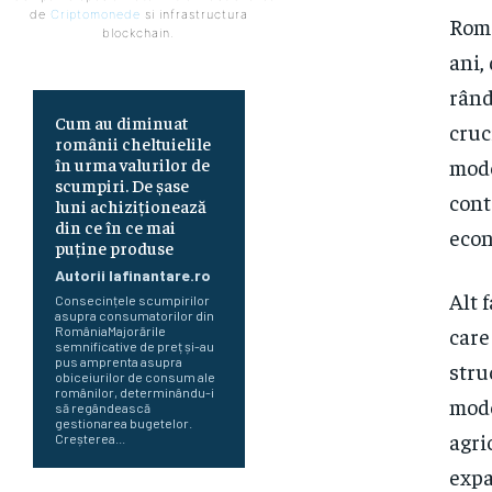
de
Criptomonede
si infrastructura
Româ
blockchain.
ani,
rând
Cum au diminuat
cruc
românii cheltuielile
mode
în urma valurilor de
scumpiri. De șase
cont
luni achiziționează
din ce în ce mai
econ
puține produse
Autorii Iafinantare.ro
Alt 
Consecințele scumpirilor
asupra consumatorilor din
care
RomâniaMajorările
semnificative de preț și-au
pus amprenta asupra
stru
obiceiurilor de consum ale
românilor, determinându-i
mode
să regândească
gestionarea bugetelor.
agri
Creșterea...
expa