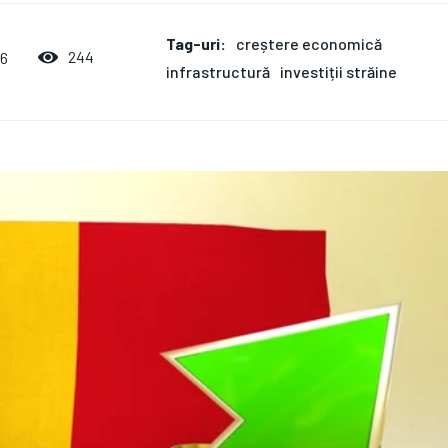
Tag-uri:
creștere economică
244
26
infrastructură
investiții străine