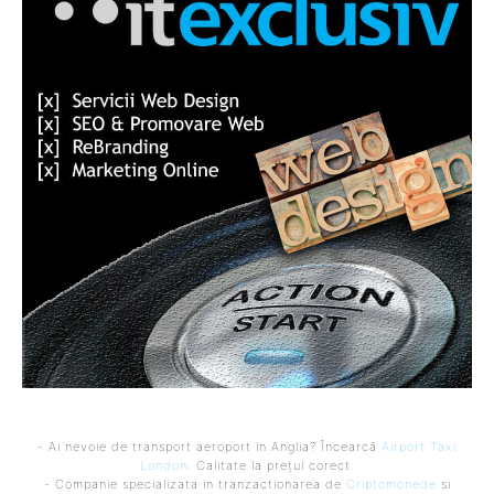
- Ai nevoie de transport aeroport in Anglia? Încearcă
Airport Taxi
London
. Calitate la prețul corect.
- Companie specializata in tranzactionarea de
Criptomonede
si