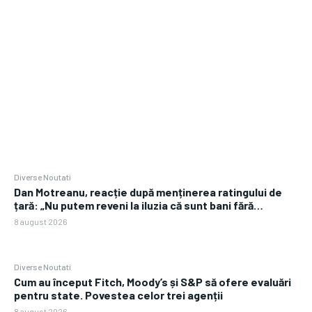
Diverse Noutati
Dan Motreanu, reacție după menținerea ratingului de
țară: „Nu putem reveni la iluzia că sunt bani fără…
8 august 2026
Diverse Noutati
Cum au început Fitch, Moody’s și S&P să ofere evaluări
pentru state. Povestea celor trei agenții
8 august 2026