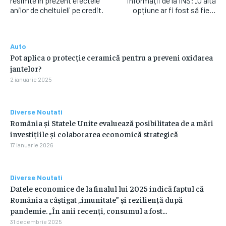
resimte în prezent efectele
informații de la INS: „O altă
anilor de cheltuieli pe credit.
opțiune ar fi fost să fie…
Auto
Pot aplica o protecție ceramică pentru a preveni oxidarea
jantelor?
2 ianuarie 2025
Diverse Noutati
România și Statele Unite evaluează posibilitatea de a mări
investițiile și colaborarea economică strategică
17 ianuarie 2026
Diverse Noutati
Datele economice de la finalul lui 2025 indică faptul că
România a câștigat „imunitate” și reziliență după
pandemie. „În anii recenți, consumul a fost...
31 decembrie 2025