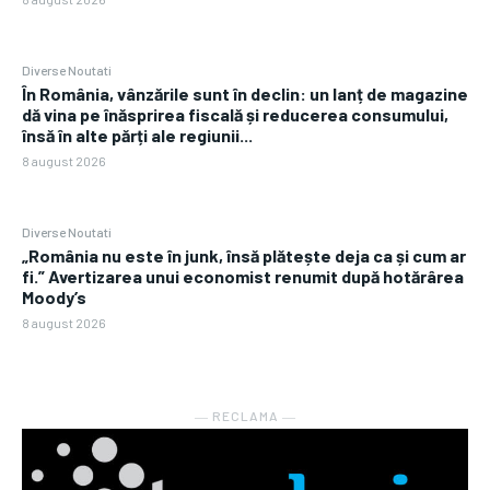
Diverse Noutati
În România, vânzările sunt în declin: un lanț de magazine
dă vina pe înăsprirea fiscală și reducerea consumului,
însă în alte părți ale regiunii...
8 august 2026
Diverse Noutati
„România nu este în junk, însă plătește deja ca și cum ar
fi.” Avertizarea unui economist renumit după hotărârea
Moody’s
8 august 2026
― RECLAMA ―