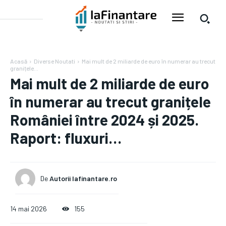
Acasă
Diverse Noutati
Mai mult de 2 miliarde de euro în numerar au trecut
granițele...
Mai mult de 2 miliarde de euro
în numerar au trecut granițele
României între 2024 și 2025.
Raport: fluxuri…
De
Autorii Iafinantare.ro
14 mai 2026
155