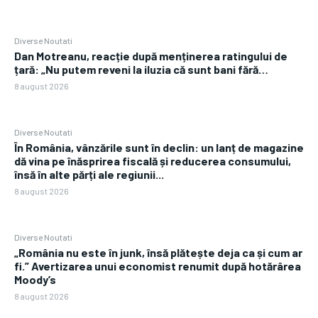
Diverse Noutati
Dan Motreanu, reacție după menținerea ratingului de
țară: „Nu putem reveni la iluzia că sunt bani fără…
8 august 2026
Diverse Noutati
În România, vânzările sunt în declin: un lanț de magazine
dă vina pe înăsprirea fiscală și reducerea consumului,
însă în alte părți ale regiunii...
8 august 2026
Diverse Noutati
„România nu este în junk, însă plătește deja ca și cum ar
fi.” Avertizarea unui economist renumit după hotărârea
Moody’s
8 august 2026