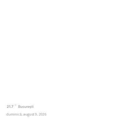
investițiilor. Posibilități de economisire a 5.000 de euro.
Categorii
Afaceri si Industrii
Agricultura
Amenajare exterior
Amenajare interior
Auto
Beauty
C
21.7
București
duminică, august 9, 2026
© Acest site este creat si administrat de