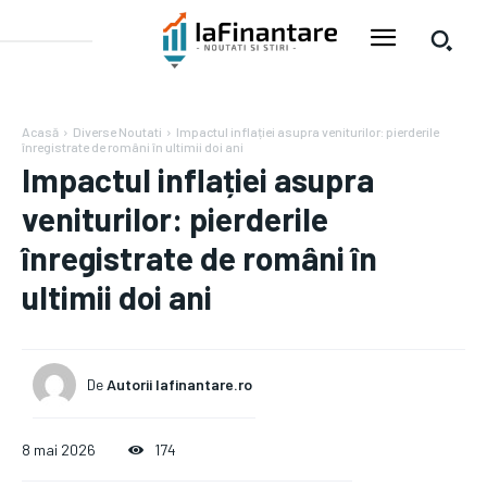
Acasă
Diverse Noutati
Impactul inflației asupra veniturilor: pierderile
înregistrate de români în ultimii doi ani
Impactul inflației asupra
veniturilor: pierderile
înregistrate de români în
ultimii doi ani
De
Autorii Iafinantare.ro
8 mai 2026
174