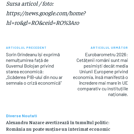
Sursa articol / foto:
https://news.google.com/home?
hl=ro&gl=RO&ceid=RO%3Aro
ARTICOLUL PRECEDENT
ARTICOLUL URMĂTOR
Sorin Grindeanu își exprimă
Eurobarometru 2026:
nemulțumirea față de
Cetățenii români sunt mai
Guvernul Bolojan privind
pesimiști decât media
starea economică:
Uniunii Europene privind
„Scăderea PIB-ului din nou ar
economia, însă manifestă o
semnala o criză economică”
încredere mai mare în UE
comparativ cu instituțiile
naționale.
Diverse Noutati
Alexandru Nazare avertizează în tumultul politic:
România nu poate susține un interimat economic