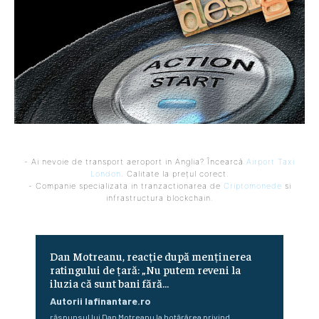
- Ai nevoie de transport aeroport in Anglia? Încearcă
Airport Taxi
London
. Calitate la prețul corect.
- Companie specializata in tranzactionarea de
Criptomonede
si
infrastructura blockchain.
Dan Motreanu, reacție după menținerea
ratingului de țară: „Nu putem reveni la
iluzia că sunt bani fără…
Autorii Iafinantare.ro
răspunsul lui Dan Motreanu la hotărârea privind