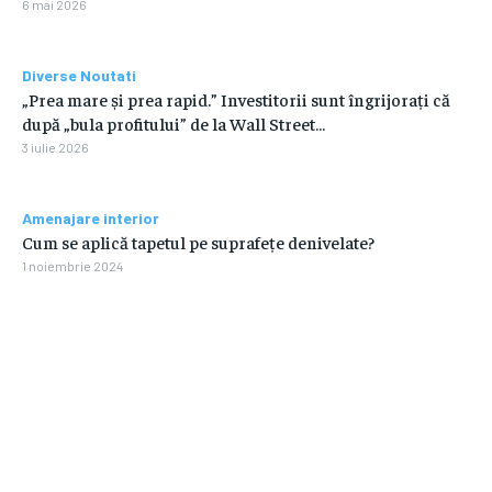
6 mai 2026
Diverse Noutati
„Prea mare și prea rapid.” Investitorii sunt îngrijorați că
după „bula profitului” de la Wall Street…
3 iulie 2026
Amenajare interior
Cum se aplică tapetul pe suprafețe denivelate?
1 noiembrie 2024