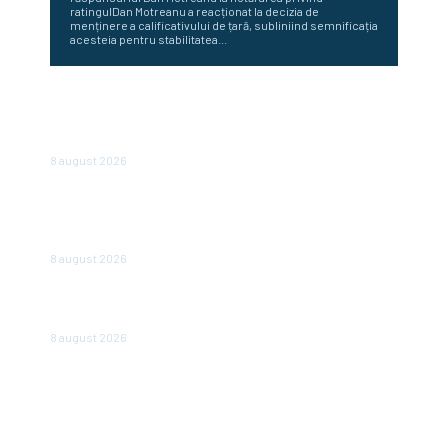
ratingulDan Motreanu a reacționat la decizia de
menținere a calificativului de țară, subliniind semnificația
acesteia pentru stabilitatea...
În România, vânzările sunt în declin: un lanț de magazine
dă vina pe înăsprirea fiscală și reducerea consumului, însă
în alte părți ale regiunii...
8 august 2026
„România nu este în junk, însă plătește deja ca și cum ar
fi.” Avertizarea unui economist renumit după hotărârea
Moody’s
8 august 2026
Românii optează pentru conturi și case în locul
investițiilor. Posibilități de economisire a 5.000 de euro.
8 august 2026