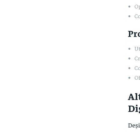
Op
Co
Pr
Ut
Cr
Co
Of
Al
Di
Deși