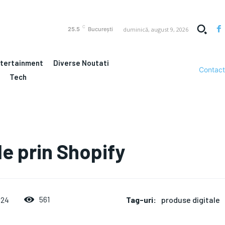
C
duminică, august 9, 2026
25.5
București
ntertainment
Diverse Noutati
Contact
Tech
le prin Shopify
Tag-uri:
produse digitale
561
024