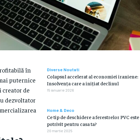
ofitabilă în
Diverse Noutati
Colapsul accelerat al economiei iraniene:
 mai puternice
Insolvența care a inițiat declinul
i creator de
15 ianuarie 2026
au dezvoltator
omercializarea
Home & Deco
Ce tip de deschidere a ferestrelor PVC este
potrivit pentru casa ta?
20 martie 2025