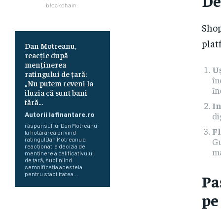
De
blockchain.
Shop
plat
Dan Motreanu,
reacție după
menținerea
U
ratingului de țară:
în
„Nu putem reveni la
în
iluzia că sunt bani
fără…
I
di
Autorii Iafinantare.ro
răspunsul lui Dan Motreanu
F
la hotărârea privind
Gu
ratingulDan Motreanu a
reacționat la decizia de
ma
menținere a calificativului
de țară, subliniind
semnificația acesteia
pentru stabilitatea...
Pa
pe
Cum au început Fitch, Moody’s
și S&P să ofere evaluări pentru