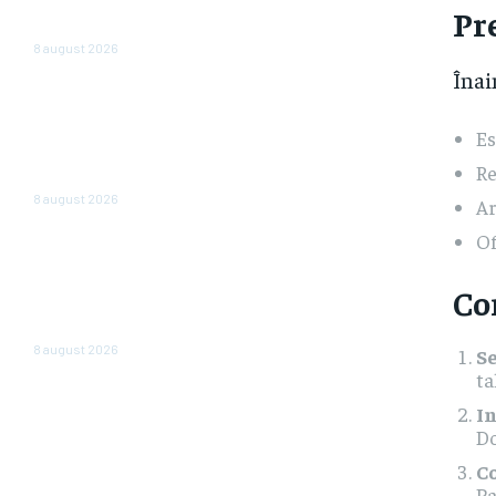
state. Povestea celor trei
Pr
agenții
8 august 2026
Înai
În România, vânzările sunt în
declin: un lanț de magazine dă
Es
vina pe înăsprirea fiscală și
reducerea consumului, însă în
Re
alte părți ale regiunii...
8 august 2026
Ar
Of
„România nu este în junk, însă
plătește deja ca și cum ar fi.”
Avertizarea unui economist
Co
renumit după hotărârea
Moody’s
8 august 2026
Se
ta
In
Do
C
Pa