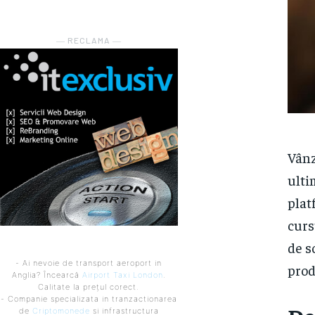
― RECLAMA ―
Vânz
ulti
plat
curs
de s
- Ai nevoie de transport aeroport in
prod
Anglia? Încearcă
Airport Taxi London
.
Calitate la prețul corect.
- Companie specializata in tranzactionarea
de
Criptomonede
si infrastructura