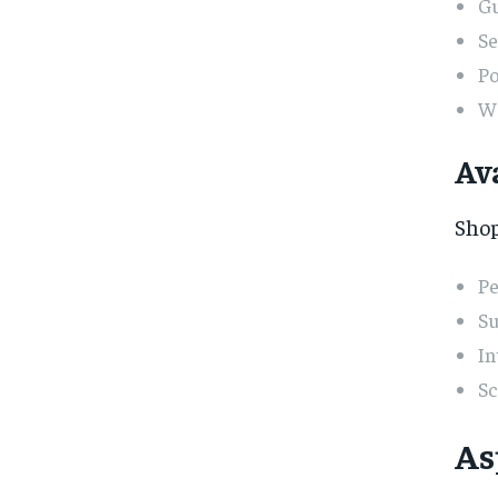
Gu
Se
Po
W
Av
Shop
Pe
Su
In
Sc
As