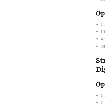
Op
Cr
Ut
Ad
Of
St
Di
Op
Ce
Cr