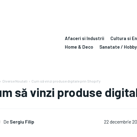
Afaceri si Industrii
Cultura si E
Home & Deco
Sanatate / Hobby
Diverse Noutati
Cum să vinzi produse digitale prin Shopify
m să vinzi produse digita
De
Sergiu Filip
22 decembrie 2