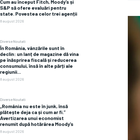
Cum au început Fitch, Moody’s și
S&P să ofere evaluări pentru
state. Povestea celor trei agenții
8 august 2026
Diverse Noutati
În România, vânzările sunt în
declin: un lanț de magazine dă vina
pe înăsprirea fiscală și reducerea
consumului, însă în alte părți ale
regiunii...
8 august 2026
Diverse Noutati
„România nu este în junk, însă
plătește deja ca și cum ar fi.”
Avertizarea unui economist
renumit după hotărârea Moody’s
8 august 2026