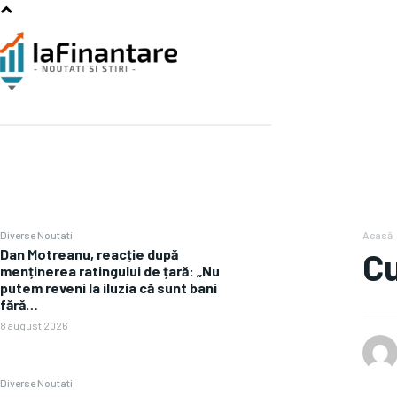
Diverse Noutati
Acasă
Dan Motreanu, reacție după
Cu
menținerea ratingului de țară: „Nu
putem reveni la iluzia că sunt bani
fără…
8 august 2026
Diverse Noutati