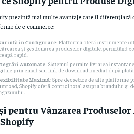
 ce Shopify pentru Produse Digi
ify prezintă mai multe avantaje care îl diferențiază 
forme de e-commerce:
șurință în Configurare
: Platforma oferă instrumente in
cărcarea și gestionarea produselor digitale, permițând c
ceapă rapid.
ntegrări Automate
: Sistemul permite livrarea instantan
gitale prin email sau link de download imediat după plată
lexibilitate Maximă
: Spre deosebire de alte platforme 
mroad, Shopify oferă control total asupra brandului și d
gazinului.
și pentru Vânzarea Produselor 
 Shopify