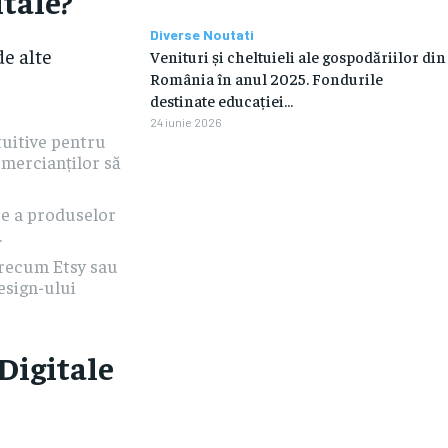
tale?
Diverse Noutati
de alte
Venituri și cheltuieli ale gospodăriilor din
România în anul 2025. Fondurile
destinate educației…
24 iunie 2026
tuitive pentru
omercianților să
ee a produselor
.
precum Etsy sau
esign-ului
Digitale