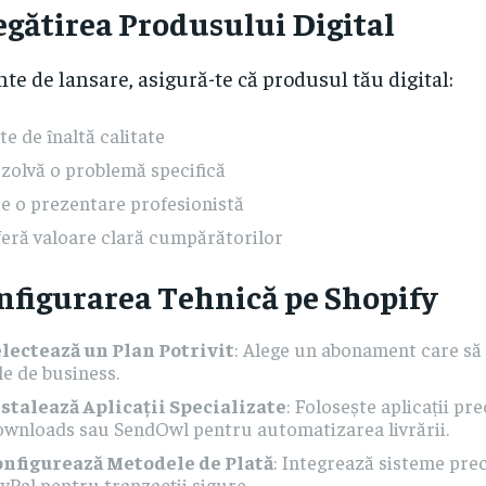
egătirea Produsului Digital
nte de lansare, asigură-te că produsul tău digital:
te de înaltă calitate
zolvă o problemă specifică
e o prezentare profesionistă
eră valoare clară cumpărătorilor
nfigurarea Tehnică pe Shopify
lectează un Plan Potrivit
: Alege un abonament care să
le de business.
stalează Aplicații Specializate
: Folosește aplicații pr
wnloads sau SendOwl pentru automatizarea livrării.
onfigurează Metodele de Plată
: Integrează sisteme pre
yPal pentru tranzacții sigure.