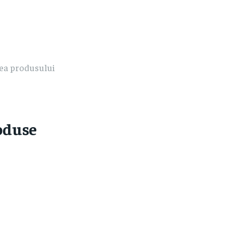
rea produsului
oduse