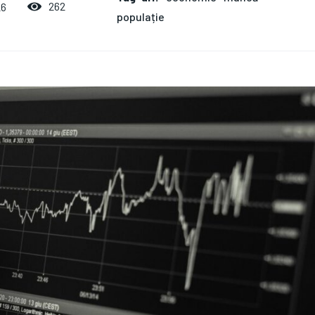
262
26
populație