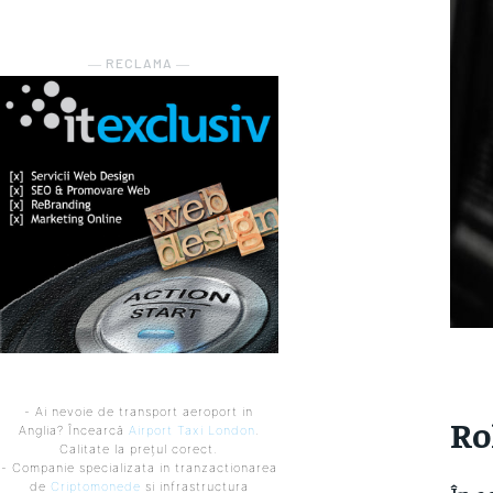
― RECLAMA ―
- Ai nevoie de transport aeroport in
Ro
Anglia? Încearcă
Airport Taxi London
.
Calitate la prețul corect.
- Companie specializata in tranzactionarea
de
Criptomonede
si infrastructura