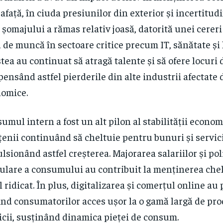
afață, în ciuda presiunilor din exterior și incertitudi
 șomajului a rămas relativ joasă, datorită unei cerer
ă de muncă în sectoare critice precum IT, sănătate și l
tea au continuat să atragă talente și să ofere locuri
ensând astfel pierderile din alte industrii afectate d
omice.
umul intern a fost un alt pilon al stabilității econom
țenii continuând să cheltuie pentru bunuri și servici
lsionând astfel creșterea. Majorarea salariilor și poli
ulare a consumului au contribuit la menținerea chelt
l ridicat. În plus, digitalizarea și comerțul online au
ind consumatorilor acces ușor la o gamă largă de pro
icii, susținând dinamica pieței de consum.