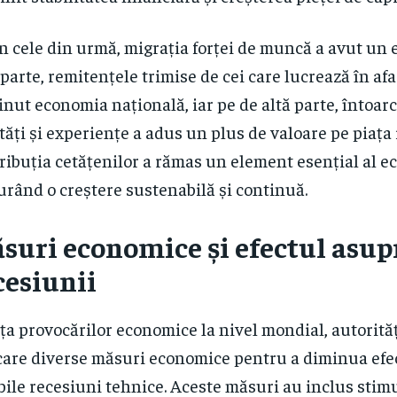
n cele din urmă, migrația forței de muncă a avut un e
 parte, remitențele trimise de cei care lucrează în afa
inut economia națională, iar pe de altă parte, întoarc
ități și experiențe a adus un plus de valoare pe piața 
ribuția cetățenilor a rămas un element esențial al e
urând o creștere sustenabilă și continuă.
suri economice și efectul asup
cesiunii
ața provocărilor economice la nivel mondial, autorită
care diverse măsuri economice pentru a diminua efe
bile recesiuni tehnice. Aceste măsuri au inclus stimu