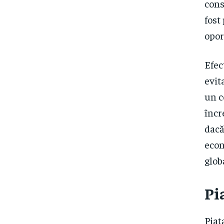
cons
fost
opor
Efec
evit
un c
încr
dacă
econ
glob
Pi
Piaț