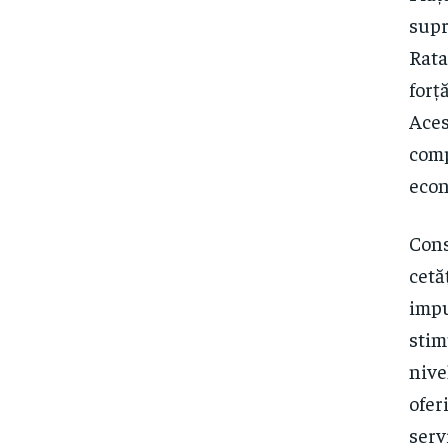
supr
Rata
forț
Aces
comp
econ
Cons
cetă
impu
stim
nive
ofer
serv