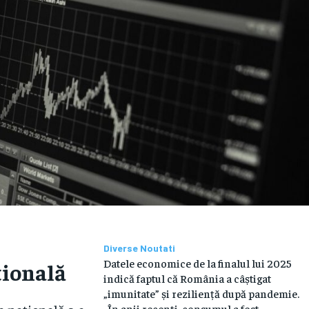
Diverse Noutati
Datele economice de la finalul lui 2025
țională
indică faptul că România a câștigat
„imunitate” și reziliență după pandemie.
„În anii recenți, consumul a fost...