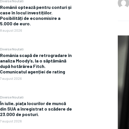
Diverse Noutati
Românii optează pentru conturi și
case în locul investițiilor.
Posibilități de economisire a
5.000 de euro.
8 august 2026
Diverse Noutati
România scapă de retrogradare în
analiza Moody’s, la o săptămână
după hotărârea Fitch.
Comunicatul agenției de rating
7 august 2026
Diverse Noutati
În iulie, piața locurilor de muncă
din SUA a înregistrat o scădere de
23.000 de posturi.
7 august 2026