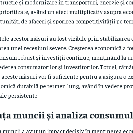
trucție și modernizare în transporturi, energie și c
 prioritizate, având un efect multiplicativ asupra ec
tunități de afaceri și sporirea competitivității pe te
tele acestor măsuri au fost vizibile prin stabilizarea
area unei recesiuni severe. Creșterea economică a fo
onsum robust și investiții continue, menținând la u
ederea consumatorilor și investitorilor. Totuși, răm
 aceste măsuri vor fi suficiente pentru a asigura o 
omică durabilă pe termen lung, având în vedere pro
ale persistente.
ața muncii și analiza consumu
a muncii a avut un impact decisiv în menținerea eco