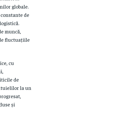
nilor globale.
i constante de
ogistică.
 de muncă,
e fluctuațiile
ice, cu
i,
ticile de
uielilor la un
 progresat,
duse și