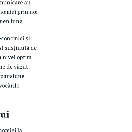
omunicare au
onomiei prin noi
rmen lung.
 economiei și
st susținută de
n nivel optim
âne de văzut
expansiune
vocările
lui
nomiei la