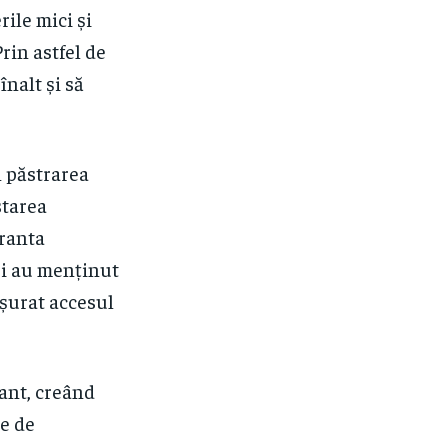
ile mici și
rin astfel de
înalt și să
n păstrarea
starea
aranta
ri au menținut
ușurat accesul
tant, creând
le de