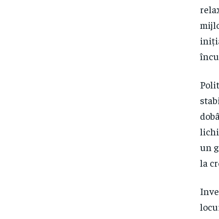
rela
mijl
iniț
încu
Poli
stab
dobâ
lich
un g
la c
Inve
locu