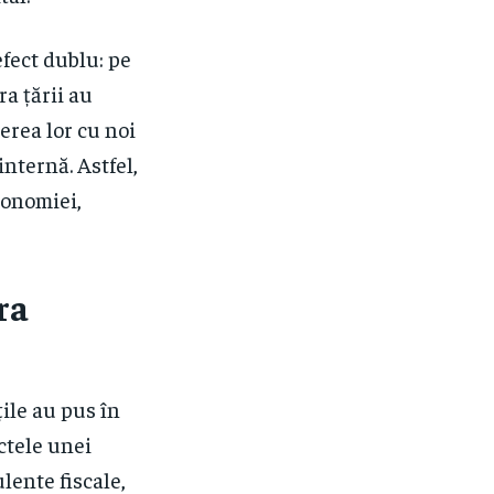
fect dublu: pe
ra țării au
erea lor cu noi
internă. Astfel,
conomiei,
ra
țile au pus în
ctele unei
lente fiscale,