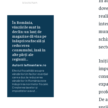
În a
blockchain.
dove
real
În România,
inte
vânzările sunt în
munc
declin: un lanț de
magazine dă vina pe
schi
înăsprirea fiscală și
reducerea
sect
consumului, însă în
alte părți ale
regiunii...
Iniț
Autorii Iafinantare.ro
impu
Efectul fiscalității asupra
vânzărilorUn factor esențial
cons
care a dus la reducerea
vânzărilor în România este
expa
înăsprirea normelor fiscale.
Creșterea taxelor și
prof
impozitelor a avut...
De a
spri
Românii optează pentru conturi