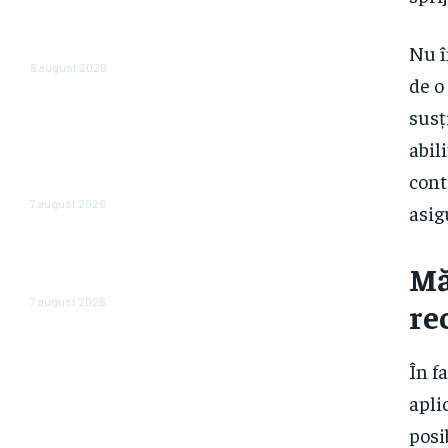
și case în locul investițiilor.
Posibilități de economisire a
Nu î
5.000 de euro.
8 august 2026
de o
România scapă de
susț
retrogradare în analiza
abil
Moody’s, la o săptămână după
hotărârea Fitch. Comunicatul
cont
agenției de rating
7 august 2026
asig
În iulie, piața locurilor de muncă
din SUA a înregistrat o scădere
Mă
de 23.000 de posturi.
7 august 2026
re
În f
apli
posi