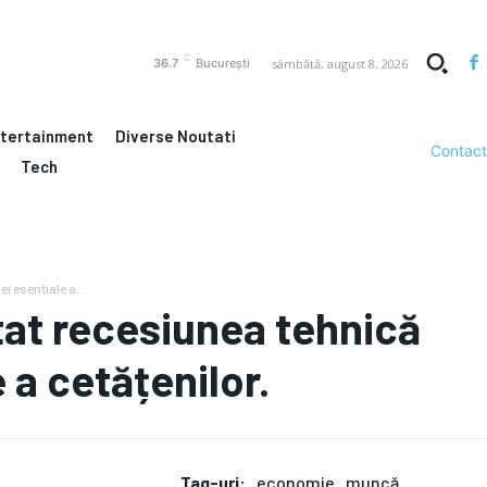
C
sâmbătă, august 8, 2026
36.7
București
ntertainment
Diverse Noutati
Contact
Tech
i esențiale a...
tat recesiunea tehnică
 a cetățenilor.
Tag-uri:
economie
muncă