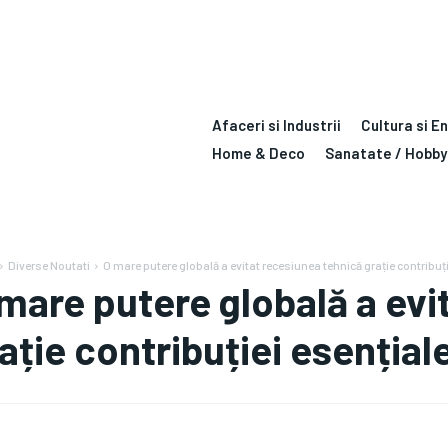
Afaceri si Industrii
Cultura si E
Home & Deco
Sanatate / Hobby
Diverse Noutati
O mare putere globală a evitat recesiunea tehnică grație contribuție
mare putere globală a evi
ație contribuției esențiale