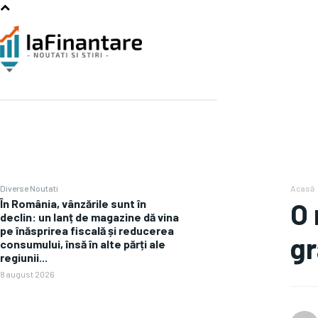
Diverse Noutati
Acasă
În România, vânzările sunt în
O 
declin: un lanț de magazine dă vina
pe înăsprirea fiscală și reducerea
gr
consumului, însă în alte părți ale
regiunii...
8 august 2026