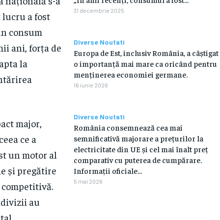
a națională s-a
31 decembrie 2025
 lucru a fost
i un consum
Diverse Noutati
ii ani, forța de
Europa de Est, inclusiv România, a câștigat
apta la
o importanță mai mare ca oricând pentru
menținerea economiei germane.
ntărirea
16 iunie 2026
Diverse Noutati
act major,
România consemnează cea mai
ceea ce a
semnificativă majorare a prețurilor la
electricitate din UE și cel mai înalt preț
st un motor al
comparativ cu puterea de cumpărare.
e și pregătire
Informații oficiale...
5 mai 2026
 competitivă.
divizii au
tal.