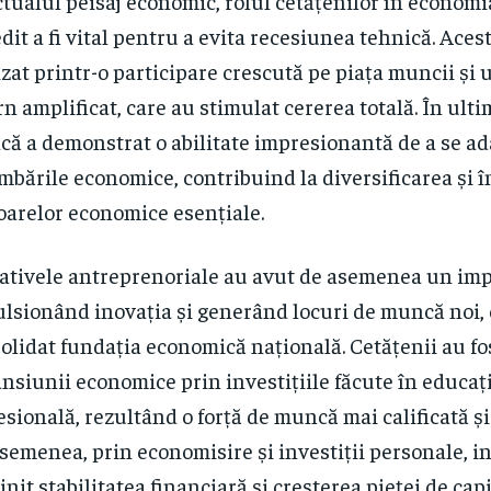
ctualul peisaj economic, rolul cetățenilor în economi
dit a fi vital pentru a evita recesiunea tehnică. Acest
izat printr-o participare crescută pe piața muncii ș
rn amplificat, care au stimulat cererea totală. În ultim
ă a demonstrat o abilitate impresionantă de a se ad
mbările economice, contribuind la diversificarea și î
oarelor economice esențiale.
iativele antreprenoriale au avut de asemenea un imp
lsionând inovația și generând locuri de muncă noi, 
olidat fundația economică națională. Cetățenii au fo
nsiunii economice prin investițiile făcute în educați
esională, rezultând o forță de muncă mai calificată și
semenea, prin economisire și investiții personale, in
jinit stabilitatea financiară și creșterea pieței de capi