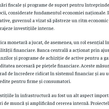
xări fiscale și programe de suport pentru întreprinder
ocii, considerate fundamentul economiei naționale. P
iative, guvernul a vizat să păstreze un ritm economic 
rajeze investițiile interne.
tica monetară a jucat, de asemenea, un rol esențial î
ilității financiare. Banca centrală a acționat prin aju
nzilor și programe de achiziție de active pentru a g
iditatea necesară pe piețele financiare. Aceste măsu
rad de încredere ridicat în sistemul financiar și au 
redite pentru firme și consumatori.
stițiile în infrastructură au fost un alt aspect impor
ri de muncă și amplificând cererea internă. Proiecte