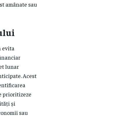
fost amânate sau
ului
 evita
financiar
et lunar
nticipate. Acest
entificarea
e prioritizeze
tăți și
economii sau