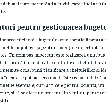
tuieli mai mari, permițând achiziții care altfel ar fi 
ate.
aturi pentru gestionarea buget
ionarea eficientă a bugetului este esențială pentru a
tuielile impulsive și pentru a menține un echilibru 
tos. Un prim pas important este realizarea unui bug
liat, care să includă toate veniturile și cheltuielile a
u permite o mai bună planificare a cheltuielilor și id
lor în care se pot face economii. Este recomandat să s
tuielile esențiale, cum ar fi cele pentru locuință, utili
ente, și să se aloce un procent din venituri pentru 
tiții.