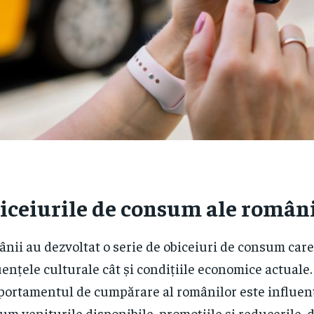
iceiurile de consum ale român
nii au dezvoltat o serie de obiceiuri de consum care 
uențele culturale cât și condițiile economice actuale.
ortamentul de cumpărare al românilor este influenț
um veniturile disponibile, promoțiile și reducerile, d