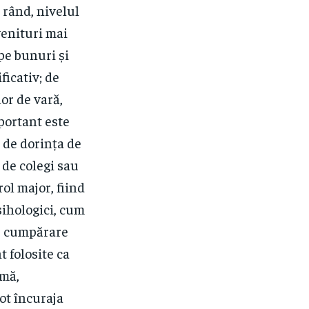
l rând, nivelul
venituri mai
pe bunuri și
ficativ; de
or de vară,
mportant este
 de dorința de
 de colegi sau
ol major, fiind
sihologici, cum
de cumpărare
t folosite ca
rmă,
ot încuraja