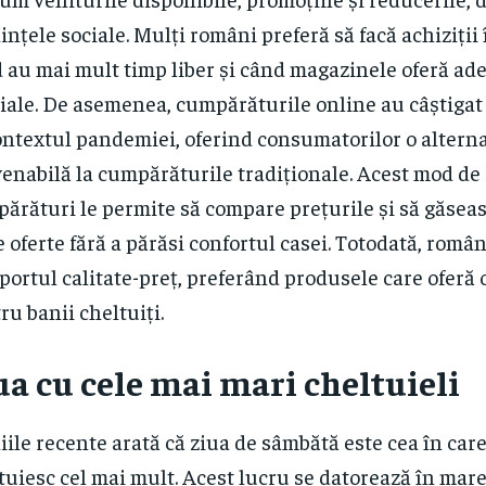
ințele sociale. Mulți români preferă să facă achiziți
 au mai mult timp liber și când magazinele oferă ade
iale. De asemenea, cumpărăturile online au câștigat 
ontextul pandemiei, oferind consumatorilor o altern
enabilă la cumpărăturile tradiționale. Acest mod de 
ărături le permite să compare prețurile și să găseas
 oferte fără a părăsi confortul casei. Totodată, român
aportul calitate-preț, preferând produsele care oferă
ru banii cheltuiți.
ua cu cele mai mari cheltuieli
iile recente arată că ziua de sâmbătă este cea în car
tuiesc cel mai mult. Acest lucru se datorează în mare