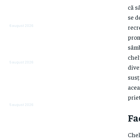
al României: Nazare dezvăluie
că s
estimările pentru 2026 și 2027:
„Fundamentele unei recuperări
se d
economice mai solide”
6 august 2026
recr
prom
Cum reduc ministerele
consumul de energie. Angajații
sâmb
care operează cu două
chel
computere opresc…
5 august 2026
dive
Cea mai importantă bancă de
susț
stat din Rusia emite o
acea
atenționare cu privire la o
„dispariție pe scară largă” a
priet
firmelor. Care sunt motivele?
5 august 2026
Fa
Chel