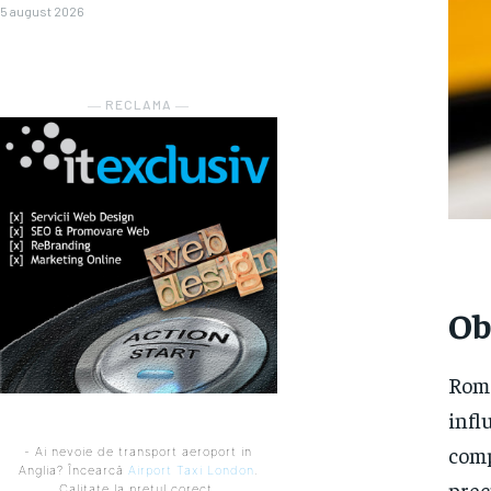
5 august 2026
― RECLAMA ―
Ob
Româ
infl
comp
- Ai nevoie de transport aeroport in
Anglia? Încearcă
Airport Taxi London
.
prec
Calitate la prețul corect.