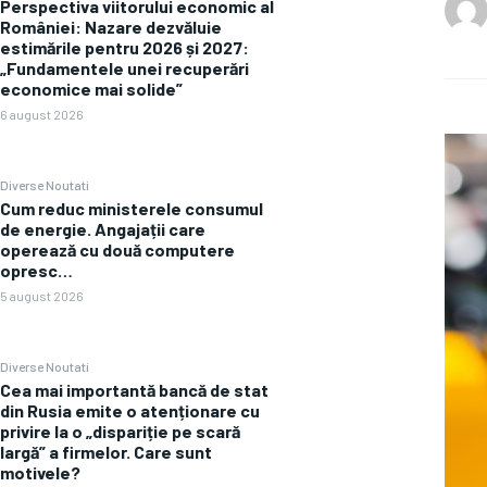
Perspectiva viitorului economic al
României: Nazare dezvăluie
estimările pentru 2026 și 2027:
„Fundamentele unei recuperări
economice mai solide”
6 august 2026
Diverse Noutati
Cum reduc ministerele consumul
de energie. Angajații care
operează cu două computere
opresc…
5 august 2026
Diverse Noutati
Cea mai importantă bancă de stat
din Rusia emite o atenționare cu
privire la o „dispariție pe scară
largă” a firmelor. Care sunt
motivele?