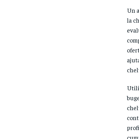
Un a
la c
eval
comp
ofer
ajut
chel
Util
buge
chel
cont
prof
cump