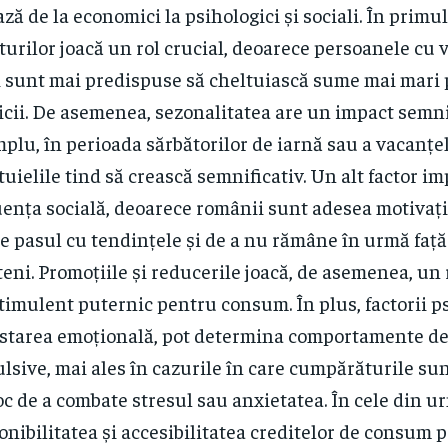
ază de la economici la psihologici și sociali. În primu
turilor joacă un rol crucial, deoarece persoanele cu 
 sunt mai predispuse să cheltuiască sume mai mari 
icii. De asemenea, sezonalitatea are un impact semni
plu, în perioada sărbătorilor de iarnă sau a vacanțel
tuielile tind să crească semnificativ. Un alt factor i
uența socială, deoarece românii sunt adesea motivați
ne pasul cu tendințele și de a nu rămâne în urmă față
teni. Promoțiile și reducerile joacă, de asemenea, un r
timulent puternic pentru consum. În plus, factorii p
i starea emoțională, pot determina comportamente 
lsive, mai ales în cazurile în care cumpărăturile sun
oc de a combate stresul sau anxietatea. În cele din u
onibilitatea și accesibilitatea creditelor de consum p