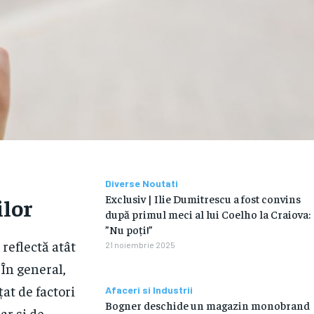
Diverse Noutati
Exclusiv | Ilie Dumitrescu a fost convins
ilor
după primul meci al lui Coelho la Craiova:
”Nu poți!”
reflectă atât
21 noiembrie 2025
 În general,
at de factori
Afaceri si Industrii
Bogner deschide un magazin monobrand
ar și de