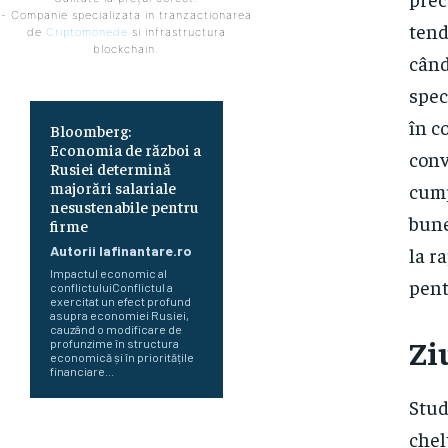
- Companie specializata in tranzactionarea
tend
de
Criptomonede
si infrastructura
blockchain.
când
spec
în c
Bloomberg:
Economia de război a
conv
Rusiei determină
majorări salariale
cump
nesustenabile pentru
bune
firme
Autorii Iafinantare.ro
la r
Impactul economic al
pent
conflictuluiConflictul a
exercitat un efect profund
asupra economiei Rusiei,
cauzând o modificare de
Zi
profunzime în structura
economică și în prioritățile
financiare...
Stud
Perspectiva viitorului economic
chel