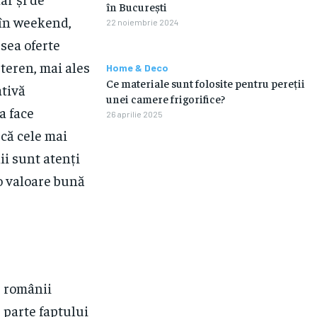
în București
i în weekend,
22 noiembrie 2024
sea oferte
teren, mai ales
Home & Deco
Ce materiale sunt folosite pentru pereții
ativă
unei camere frigorifice?
a face
26 aprilie 2025
că cele mai
ii sunt atenți
 o valoare bună
e românii
 parte faptului