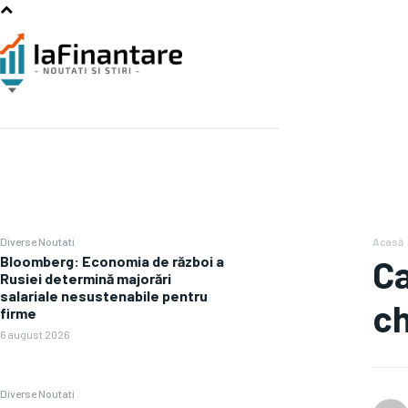
Diverse Noutati
Acasă
Bloomberg: Economia de război a
Ca
Rusiei determină majorări
salariale nesustenabile pentru
ch
firme
6 august 2026
Diverse Noutati