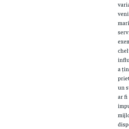
vari
veni
mari
serv
exem
chel
infl
a ți
prie
un s
ar f
impu
mijl
disp