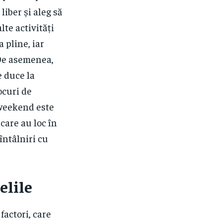
iber și aleg să
lte activități
 pline, iar
 De asemenea,
e duce la
ocuri de
 weekend este
care au loc în
întâlniri cu
elile
factori, care