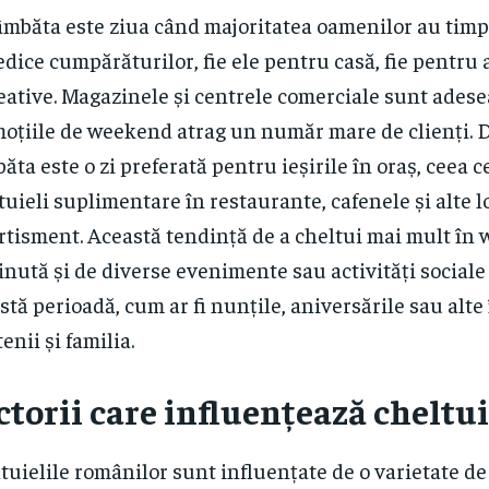
âmbăta este ziua când majoritatea oamenilor au timp l
edice cumpărăturilor, fie ele pentru casă, fie pentru a
eative. Magazinele și centrele comerciale sunt adesea
oțiile de weekend atrag un număr mare de clienți.
ăta este o zi preferată pentru ieșirile în oraș, ceea c
tuieli suplimentare în restaurante, cafenele și alte l
rtisment. Această tendință de a cheltui mai mult în
inută și de diverse evenimente sau activități sociale 
stă perioadă, cum ar fi nunțile, aniversările sau alte 
enii și familia.
ctorii care influențează cheltui
tuielile românilor sunt influențate de o varietate de 