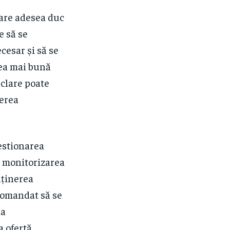
care adesea duc
e să se
cesar și să se
cea mai bună
 clare poate
cerea
gestionarea
t monitorizarea
nținerea
ecomandat să se
na
 ofertă.