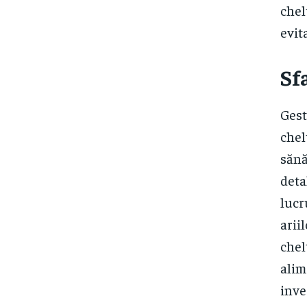
chel
evit
Sf
Gest
chel
sănă
deta
lucr
arii
chel
alim
inves