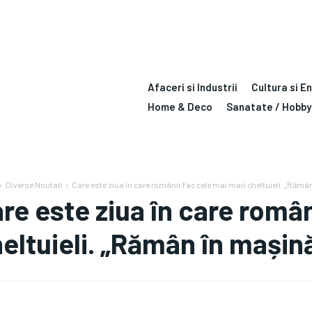
Afaceri si Industrii
Cultura si E
Home & Deco
Sanatate / Hobby
Diverse Noutati
Care este ziua în care românii fac cele mai mari cheltuieli. „Rămân
re este ziua în care român
eltuieli. „Rămân în mașin