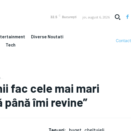
C
joi, august 6, 2026
32.5
București
ntertainment
Diverse Noutati
Contact
Tech
...
ii fac cele mai mari
ă până îmi revine”
Tag-uri:
buget
cheltuieli