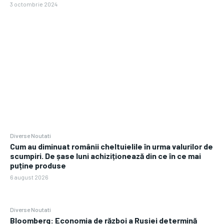
3 octombrie 2024
Diverse Noutati
Cum au diminuat românii cheltuielile în urma valurilor de
scumpiri. De șase luni achiziționează din ce în ce mai
puține produse
6 august 2026
Diverse Noutati
Bloomberg: Economia de război a Rusiei determină