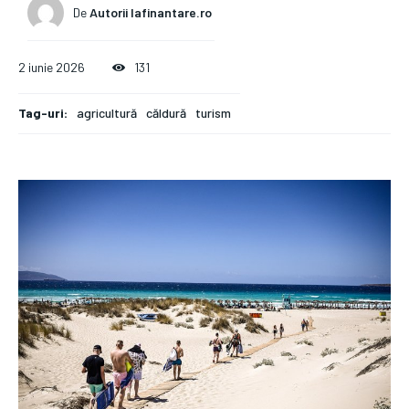
De
Autorii Iafinantare.ro
2 iunie 2026
131
Tag-uri:
agricultură
căldură
turism