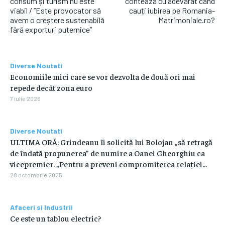
consum și turism nu este
contează cu adevărat când
viabil / ”Este provocator să
cauți iubirea pe Romania-
avem o creștere sustenabilă
Matrimoniale.ro?
fără exporturi puternice”
Diverse Noutati
Economiile mici care se vor dezvolta de două ori mai
repede decât zona euro
7 iulie 2026
Diverse Noutati
ULTIMA ORĂ: Grindeanu îi solicită lui Bolojan „să retragă
de îndată propunerea” de numire a Oanei Gheorghiu ca
vicepremier. „Pentru a preveni compromiterea relației...
28 octombrie 2025
Afaceri si Industrii
Ce este un tablou electric?