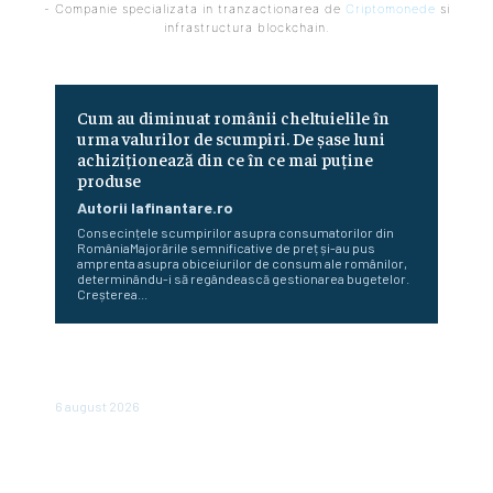
- Companie specializata in tranzactionarea de
Criptomonede
si
infrastructura blockchain.
Cum au diminuat românii cheltuielile în
urma valurilor de scumpiri. De șase luni
achiziționează din ce în ce mai puține
produse
Autorii Iafinantare.ro
Consecințele scumpirilor asupra consumatorilor din
RomâniaMajorările semnificative de preț și-au pus
amprenta asupra obiceiurilor de consum ale românilor,
determinându-i să regândească gestionarea bugetelor.
Creșterea...
Bloomberg: Economia de război a Rusiei determină
majorări salariale nesustenabile pentru firme
6 august 2026
Perspectiva viitorului economic al României: Nazare
dezvăluie estimările pentru 2026 și 2027: „Fundamentele