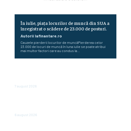
În iulie, piața locurilor de muncă din SUA a
înregistrat o scădere de 23.000 de posturi.
Autorii Iafinantare.ro
Cauzele pierderii locurilor de muncăPierderea celor
23.000 de locuri de muncă în luna iulie se poate atribui
mai multor factori care au condus la...
Conflictele și fenomenele meteo severe determină
creșterea prețurilor la alimente: FAO anunță un nou
record al ultimilor trei ani
7 august 2026
Cum au diminuat românii cheltuielile în urma valurilor de
scumpiri. De șase luni achiziționează din ce în ce mai puține
produse
6 august 2026
Bulgaria abandonează afișarea prețurilor în leva și euro: