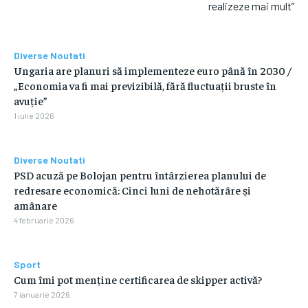
realizeze mai mult”
Diverse Noutati
Ungaria are planuri să implementeze euro până în 2030 /
„Economia va fi mai previzibilă, fără fluctuații bruste în
avuție”
1 iulie 2026
Diverse Noutati
PSD acuză pe Bolojan pentru întârzierea planului de
redresare economică: Cinci luni de nehotărâre și
amânare
4 februarie 2026
Sport
Cum îmi pot menține certificarea de skipper activă?
7 ianuarie 2026