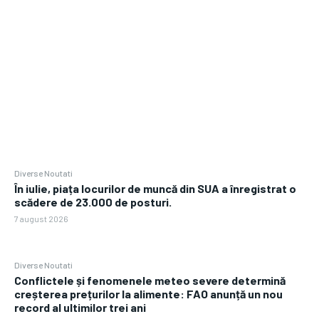
Diverse Noutati
În iulie, piața locurilor de muncă din SUA a înregistrat o
scădere de 23.000 de posturi.
7 august 2026
Diverse Noutati
Conflictele și fenomenele meteo severe determină
creșterea prețurilor la alimente: FAO anunță un nou
record al ultimilor trei ani