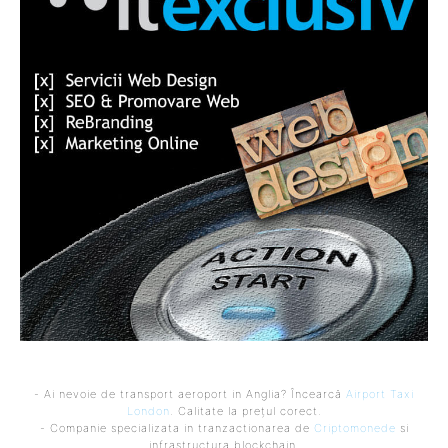
- Ai nevoie de transport aeroport in Anglia? Încearcă
Airport Taxi
London
. Calitate la prețul corect.
- Companie specializata in tranzactionarea de
Criptomonede
si
infrastructura blockchain.