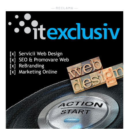
― RECLAMA ―