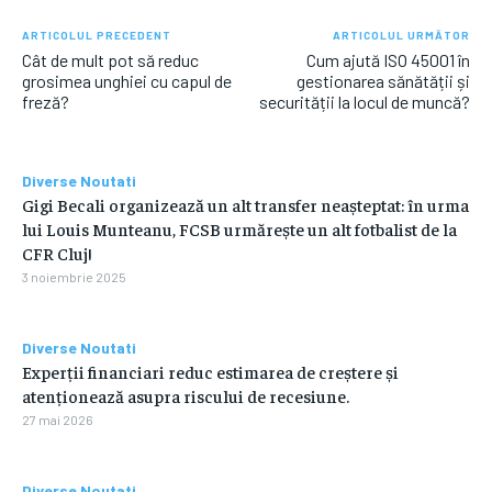
ARTICOLUL PRECEDENT
ARTICOLUL URMĂTOR
Cât de mult pot să reduc
Cum ajută ISO 45001 în
grosimea unghiei cu capul de
gestionarea sănătății și
freză?
securității la locul de muncă?
Diverse Noutati
Gigi Becali organizează un alt transfer neașteptat: în urma
lui Louis Munteanu, FCSB urmărește un alt fotbalist de la
CFR Cluj!
3 noiembrie 2025
Diverse Noutati
Experții financiari reduc estimarea de creștere și
atenționează asupra riscului de recesiune.
27 mai 2026
Diverse Noutati