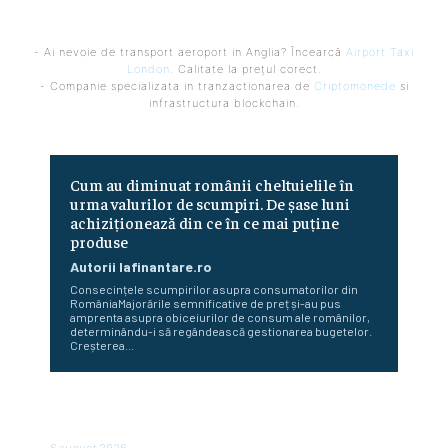
- Ai nevoie de transport aeroport in Anglia? Încearcă
Airport Taxi
London
. Calitate la prețul corect.
- Companie specializata in tranzactionarea de
Criptomonede
si
infrastructura blockchain.
Cum au diminuat românii cheltuielile în
urma valurilor de scumpiri. De șase luni
achiziționează din ce în ce mai puține
produse
Autorii Iafinantare.ro
Consecințele scumpirilor asupra consumatorilor din
RomâniaMajorările semnificative de preț și-au pus
amprenta asupra obiceiurilor de consum ale românilor,
determinându-i să regândească gestionarea bugetelor.
Creșterea...
Bloomberg: Economia de război a Rusiei determină
majorări salariale nesustenabile pentru firme
6 august 2026