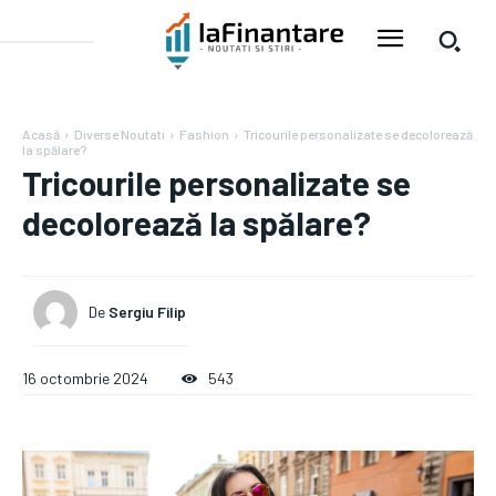
Acasă
Diverse Noutati
Fashion
Tricourile personalizate se decolorează
la spălare?
Tricourile personalizate se
decolorează la spălare?
De
Sergiu Filip
16 octombrie 2024
543