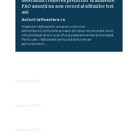
FAO anunță un nou record al ultimilor trei
ani
Autorii Iafinantare.ro
Impactul războaielor asupra costurilor
alimentareConflictele armate din diverse zone ale lumii
influențează direct și profund piața alimentară mondială.
Particular, războaiele perturbă lanțurile de
aprovizionare,...
Cum au diminuat românii cheltuielile în urma valurilor de
scumpiri. De șase luni achiziționează din ce în ce mai puține
produse
6 august 2026
Bulgaria abandonează afișarea prețurilor în leva și euro:
de când vor fi expuse doar în euro
6 august 2026
Bloomberg: Economia de război a Rusiei determină
majorări salariale nesustenabile pentru firme
6 august 2026