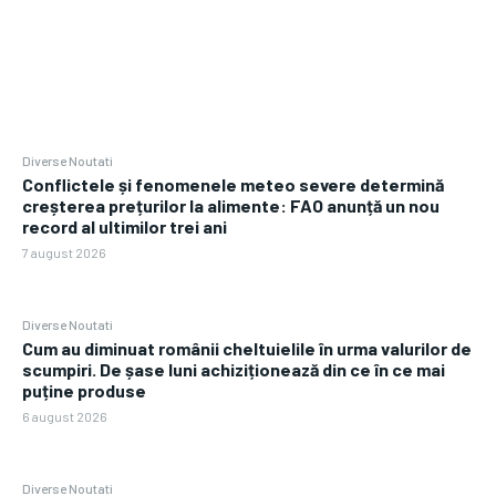
Diverse Noutati
Conflictele și fenomenele meteo severe determină
creșterea prețurilor la alimente: FAO anunță un nou
record al ultimilor trei ani
7 august 2026
Diverse Noutati
Cum au diminuat românii cheltuielile în urma valurilor de
scumpiri. De șase luni achiziționează din ce în ce mai
puține produse
6 august 2026
Diverse Noutati