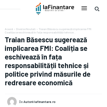
Acasă
Diverse Noutati
Traian Băsescu sugerează implicarea FMI:
Coaliția se eschivează în fața responsabilității tehnice...
Traian Băsescu sugerează
implicarea FMI: Coaliția se
eschivează în fața
responsabilității tehnice și
politice privind măsurile de
redresare economică
De
Autorii Iafinantare.ro