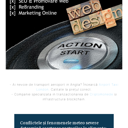
- Ai nevoie de transport aeroport in Anglia? Încearcă
Airport Taxi
London
. Calitate la prețul corect.
- Companie specializata in tranzactionarea de
Criptomonede
si
infrastructura blockchain.
Conflictele și fenomenele meteo severe
determină creșterea prețurilor la alimente: