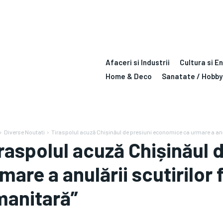
Afaceri si Industrii
Cultura si E
Home & Deco
Sanatate / Hobby
Diverse Noutati
Tiraspolul acuză Chișinăul de presiuni economice ca urmare a anulăr
raspolul acuză Chișinăul
mare a anulării scutirilor 
manitară”