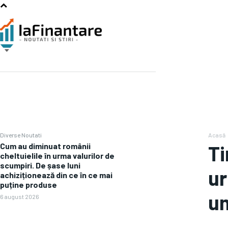
Diverse Noutati
Acasă
Cum au diminuat românii
Ti
cheltuielile în urma valurilor de
scumpiri. De șase luni
ur
achiziționează din ce în ce mai
puține produse
u
6 august 2026