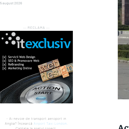
5 august 2026
― RECLAMA ―
- Ai nevoie de transport aeroport in
Ac
Anglia? Încearcă
Airport Taxi London
.
Calitate la prețul corect.