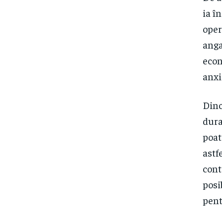
ia î
oper
anga
econ
anxi
Dinc
dura
poat
astf
cont
posi
pent