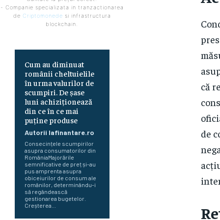
- Companie specializata in tranzactionarea
de
Criptomonede
si infrastructura
Cond
blockchain.
pres
măsu
Cum au diminuat
asup
românii cheltuielile
în urma valurilor de
că r
scumpiri. De șase
cons
luni achiziționează
din ce în ce mai
ofic
puține produse
de c
Autorii Iafinantare.ro
Consecințele scumpirilor
nega
asupra consumatorilor din
RomâniaMajorările
acți
semnificative de preț și-au
pus amprenta asupra
inte
obiceiurilor de consum ale
românilor, determinându-i
să regândească
gestionarea bugetelor.
Creșterea...
Re