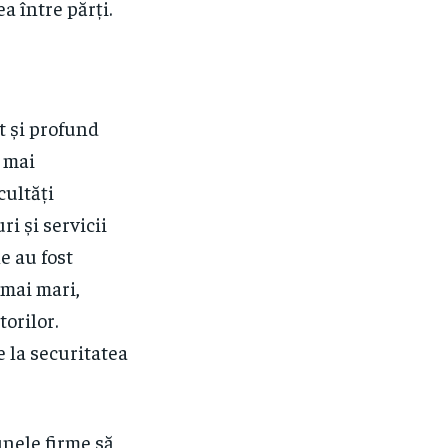
a între părți.
ct și profund
e mai
cultăți
ri și servicii
le au fost
 mai mari,
orilor.
e la securitatea
unele firme să