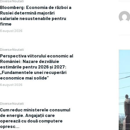
Diverse Noutati
Bloomberg: Economia de război a
Rusiei determină majorări
salariale nesustenabile pentru
firme
6 august 2026
Diverse Noutati
Perspectiva viitorului economic al
României: Nazare dezvăluie
estimările pentru 2026 și 2027:
„Fundamentele unei recuperări
economice mai solide”
6 august 2026
Diverse Noutati
Cum reduc ministerele consumul
de energie. Angajații care
operează cu două computere
opresc…