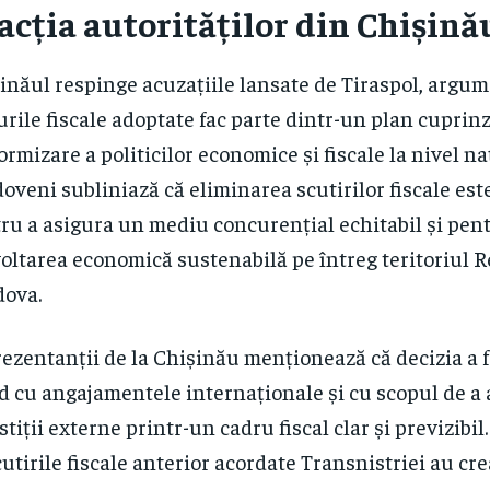
acția autorităților din Chișină
inăul respinge acuzațiile lansate de Tiraspol, argu
rile fiscale adoptate fac parte dintr-un plan cuprin
ormizare a politicilor economice și fiscale la nivel naț
oveni subliniază că eliminarea scutirilor fiscale es
ru a asigura un mediu concurențial echitabil și pen
oltarea economică sustenabilă pe întreg teritoriul R
ova.
ezentanții de la Chișinău menționează că decizia a f
d cu angajamentele internaționale și cu scopul de a 
stiții externe printr-un cadru fiscal clar și previzibil
cutirile fiscale anterior acordate Transnistriei au cr