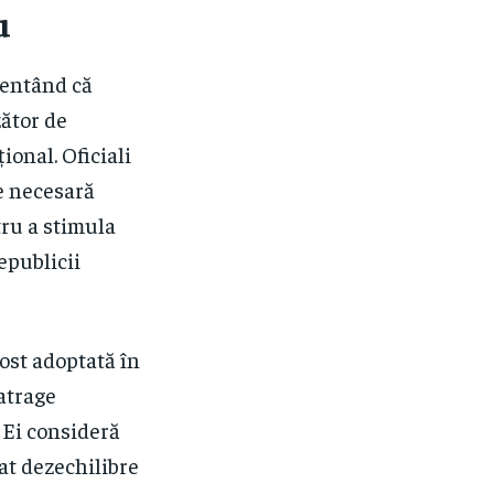
u
mentând că
zător de
ional. Oficiali
te necesară
tru a stimula
epublicii
ost adoptată în
atrage
. Ei consideră
eat dezechilibre