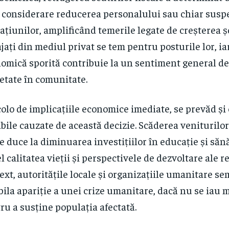
n considerare reducerea personalului sau chiar sus
ațiunilor, amplificând temerile legate de creșterea 
jați din mediul privat se tem pentru posturile lor, i
omică sporită contribuie la un sentiment general de
etate în comunitate.
olo de implicațiile economice imediate, se prevăd și 
bile cauzate de această decizie. Scăderea veniturilor
e duce la diminuarea investițiilor în educație și săn
el calitatea vieții și perspectivele de dezvoltare ale r
ext, autoritățile locale și organizațiile umanitare s
bila apariție a unei crize umanitare, dacă nu se iau 
ru a susține populația afectată.