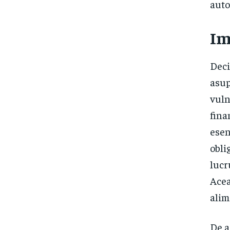
auto
Im
Deci
asup
vuln
fina
esen
obli
lucr
Acea
alim
De a