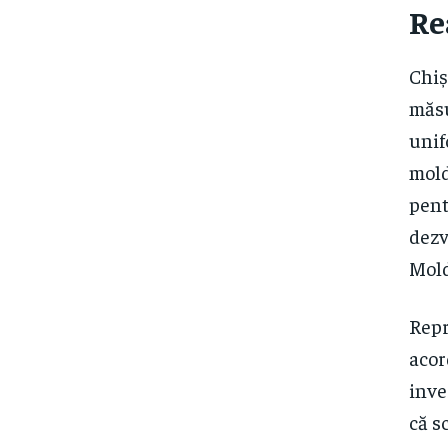
Re
Chiș
măsu
unif
mold
pent
dezv
Mold
Repr
acor
inve
că s