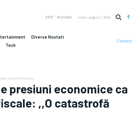
C
vineri, august 7, 2026
23.9
București
ntertainment
Diverse Noutati
Contact
Tech
ii scutirilor fiscale:...
 de presiuni economice ca
fiscale: ,,O catastrofă