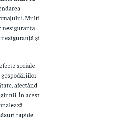
pendarea
șomajului. Mulți
ar nesiguranța
 nesiguranță și
efecte sociale
 gospodăriilor
ătate, afectând
egiunii. În acest
emnalează
măsuri rapide