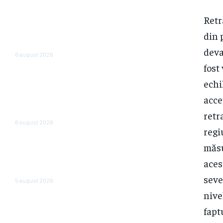
Bloomberg: Economia de război
Retr
a Rusiei determină majorări
din 
salariale nesustenabile pentru
firme
deva
6 august 2026
fost
Perspectiva viitorului economic
echi
al României: Nazare dezvăluie
estimările pentru 2026 și 2027:
acce
„Fundamentele unei recuperări
economice mai solide”
retr
6 august 2026
regi
Cum reduc ministerele
măsu
consumul de energie. Angajații
aces
care operează cu două
computere opresc…
seve
5 august 2026
nive
fapt