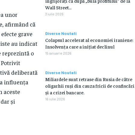
îngrijorați că după „bula profitului” de la
Wall Street…
ea unor
3 iulie 2026
e, afirmând că
 efecte grave
Diverse Noutati
Colapsul accelerat al economiei iraniene:
iste au indicat
Insolvența care a inițiat declinul
e reprezintă o
15 ianuarie 2026
Potrivit
ativă deliberată
Diverse Noutati
Miliardele sunt retrase din Rusia de către
 a influența
oligarhii ruși din cauza fricii de confiscări
in aceste
și a crizei bancare.
16 iulie 2026
dar și