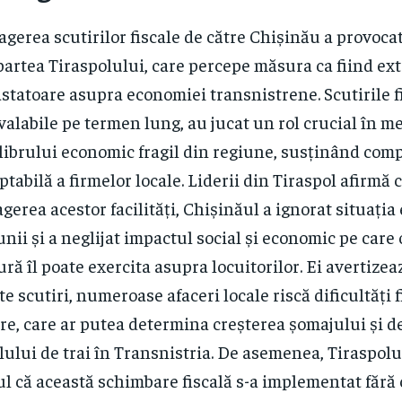
agerea scutirilor fiscale de către Chișinău a provocat
partea Tiraspolului, care percepe măsura ca fiind ex
statoare asupra economiei transnistrene. Scutirile fi
 valabile pe termen lung, au jucat un rol crucial în 
librului economic fragil din regiune, susținând comp
ptabilă a firmelor locale. Liderii din Tiraspol afirmă c
agerea acestor facilități, Chișinăul a ignorat situați
unii și a neglijat impactul social și economic pe care 
ră îl poate exercita asupra locuitorilor. Ei avertizeaz
te scutiri, numeroase afaceri locale riscă dificultăți 
re, care ar putea determina creșterea șomajului și d
lului de trai în Transnistria. De asemenea, Tiraspol
ul că această schimbare fiscală s-a implementat fără