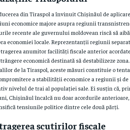
ucerea din Tiraspol a învinuit Chișinăul de aplicar
iuni economice majore asupra regiunii transnistren
rile recente ale guvernului moldovean riscă să aibă
ra economiei locale. Reprezentanții regiunii separat
etragerea anumitor facilități fiscale anterior acordat
trângere economică destinată să destabilizeze zona. 
ialilor de la Tiraspol, aceste măsuri constituie o tent
ompromitere a stabilității economice a regiunii și de
tiv nivelul de trai al populației sale. Ei susțin că, pr
uni, Chișinăul încalcă nu doar acordurile anterioare, 
nsifică tensiunile politice dintre cele două părți.
tragerea scutirilor fiscale