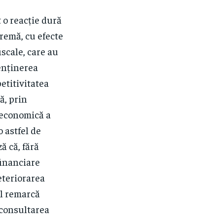
 o reacție dură
tremă, cu efecte
scale, care au
menținerea
etitivitatea
ă, prin
a economică a
o astfel de
ă că, fără
financiare
eteriorarea
ul remarcă
 consultarea