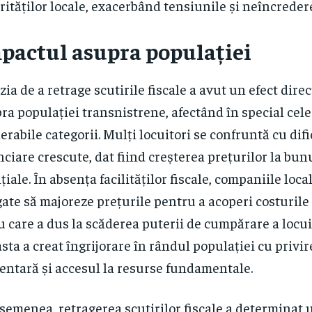
rităților locale, exacerbând tensiunile și neîncredere
pactul asupra populației
zia de a retrage scutirile fiscale a avut un efect dire
ra populației transnistrene, afectând în special cel
erabile categorii. Mulți locuitori se confruntă cu difi
nciare crescute, dat fiind creșterea prețurilor la bunu
țiale. În absența facilităților fiscale, companiile loca
gate să majoreze prețurile pentru a acoperi costurile
u care a dus la scăderea puterii de cumpărare a locuit
sta a creat îngrijorare în rândul populației cu privir
entară și accesul la resurse fundamentale.
semenea, retragerea scutirilor fiscale a determinat 