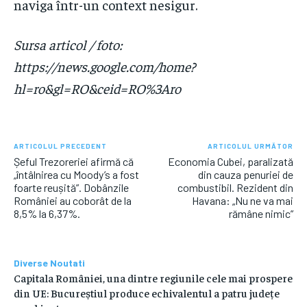
naviga într-un context nesigur.
Sursa articol / foto:
https://news.google.com/home?
hl=ro&gl=RO&ceid=RO%3Aro
ARTICOLUL PRECEDENT
ARTICOLUL URMĂTOR
Șeful Trezoreriei afirmă că
Economia Cubei, paralizată
„întâlnirea cu Moody’s a fost
din cauza penuriei de
foarte reușită”. Dobânzile
combustibil. Rezident din
României au coborât de la
Havana: „Nu ne va mai
8,5% la 6,37%.
rămâne nimic”
Diverse Noutati
Capitala României, una dintre regiunile cele mai prospere
din UE: Bucureștiul produce echivalentul a patru județe