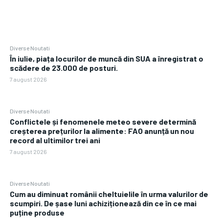
Diverse Noutati
În iulie, piața locurilor de muncă din SUA a înregistrat o
scădere de 23.000 de posturi.
7 august 2026
Diverse Noutati
Conflictele și fenomenele meteo severe determină
creșterea prețurilor la alimente: FAO anunță un nou
record al ultimilor trei ani
7 august 2026
Diverse Noutati
Cum au diminuat românii cheltuielile în urma valurilor de
scumpiri. De șase luni achiziționează din ce în ce mai
puține produse