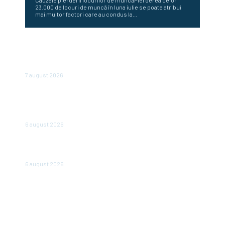
23.000 de locuri de muncă în luna iulie se poate atribui
mai multor factori care au condus la...
Conflictele și fenomenele meteo severe determină
creșterea prețurilor la alimente: FAO anunță un nou
record al ultimilor trei ani
7 august 2026
Cum au diminuat românii cheltuielile în urma valurilor de
scumpiri. De șase luni achiziționează din ce în ce mai puține
produse
6 august 2026
Bulgaria abandonează afișarea prețurilor în leva și euro:
de când vor fi expuse doar în euro
6 august 2026