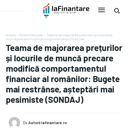
Acasă
Diverse Noutati
Teama de majorarea prețurilor și locurile de
muncă precare modifică comportamentul financiar...
Teama de majorarea prețurilor
și locurile de muncă precare
modifică comportamentul
financiar al românilor: Bugete
mai restrânse, așteptări mai
pesimiste (SONDAJ)
De
Autorii Iafinantare.ro