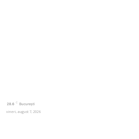
Categorii
Afaceri si Industrii
Agricultura
Amenajare exterior
Amenajare interior
Auto
Beauty
C
28.6
București
vineri, august 7, 2026
© Acest site este creat si administrat de