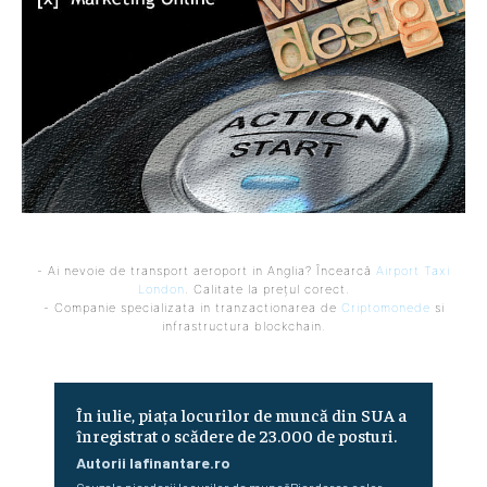
- Ai nevoie de transport aeroport in Anglia? Încearcă
Airport Taxi
London
. Calitate la prețul corect.
- Companie specializata in tranzactionarea de
Criptomonede
si
infrastructura blockchain.
În iulie, piața locurilor de muncă din SUA a
înregistrat o scădere de 23.000 de posturi.
Autorii Iafinantare.ro
Cauzele pierderii locurilor de muncăPierderea celor