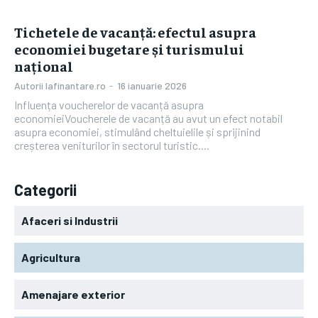
Tichetele de vacanță: efectul asupra
economiei bugetare și turismului
național
Autorii Iafinantare.ro
-
16 ianuarie 2026
Influența voucherelor de vacanță asupra
economieiVoucherele de vacanță au avut un efect notabil
asupra economiei, stimulând cheltuielile și sprijinind
creșterea veniturilor în sectorul turistic....
Categorii
Afaceri si Industrii
Agricultura
Amenajare exterior