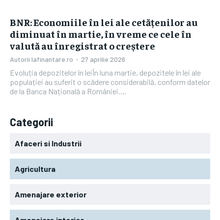
BNR: Economiile în lei ale cetățenilor au
diminuat în martie, în vreme ce cele în
valută au înregistrat o creștere
Autorii Iafinantare.ro
-
27 aprilie 2026
Evoluția depozitelor în leiÎn luna martie, depozitele în lei ale
populației au suferit o scădere considerabilă, conform datelor
de la Banca Națională a României....
Categorii
Afaceri si Industrii
Agricultura
Amenajare exterior
Amenajare interior