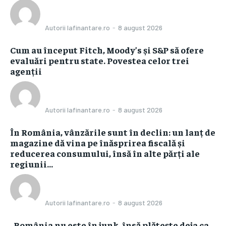
Autorii Iafinantare.ro
-
8 august 2026
Cum au început Fitch, Moody’s și S&P să ofere
evaluări pentru state. Povestea celor trei
agenții
Autorii Iafinantare.ro
-
8 august 2026
În România, vânzările sunt în declin: un lanț de
magazine dă vina pe înăsprirea fiscală și
reducerea consumului, însă în alte părți ale
regiunii...
Autorii Iafinantare.ro
-
8 august 2026
„România nu este în junk, însă plătește deja ca