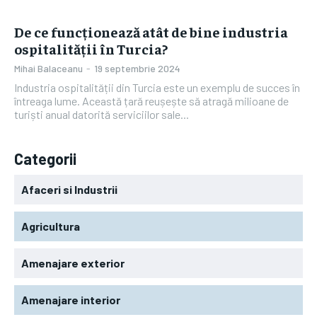
De ce funcționează atât de bine industria
ospitalității în Turcia?
Mihai Balaceanu
-
19 septembrie 2024
Industria ospitalității din Turcia este un exemplu de succes în
întreaga lume. Această țară reușește să atragă milioane de
turiști anual datorită serviciilor sale...
Categorii
Afaceri si Industrii
Agricultura
Amenajare exterior
Amenajare interior