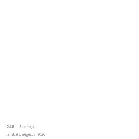
Cum au diminuat românii cheltuielile în urma valurilor
de scumpiri. De șase luni achiziționează din ce în ce
mai puține produse
Categorii
Afaceri si Industrii
Agricultura
Amenajare exterior
Amenajare interior
Auto
Beauty
C
24.5
București
sâmbătă, august 8, 2026