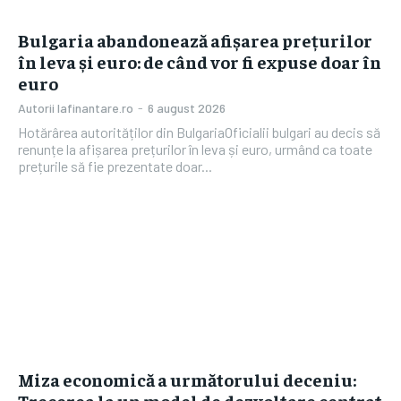
Bulgaria abandonează afișarea prețurilor
în leva și euro: de când vor fi expuse doar în
euro
Autorii Iafinantare.ro
-
6 august 2026
Hotărârea autorităților din BulgariaOficialii bulgari au decis să
renunțe la afișarea prețurilor în leva și euro, urmând ca toate
prețurile să fie prezentate doar...
Miza economică a următorului deceniu:
Trecerea la un model de dezvoltare centrat