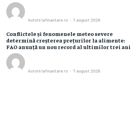
Autorii Iafinantare.ro
-
7 august 2026
Conflictele și fenomenele meteo severe
determină creșterea prețurilor la alimente:
FAO anunță un nou record al ultimilor trei ani
Autorii Iafinantare.ro
-
7 august 2026
Bun venit IaFinantare.ro
IaFinantare.ro un site de știri / blog de noutăți, dedicat diseminării
de informații și actualități. Acesta oferă articole, reportaje și