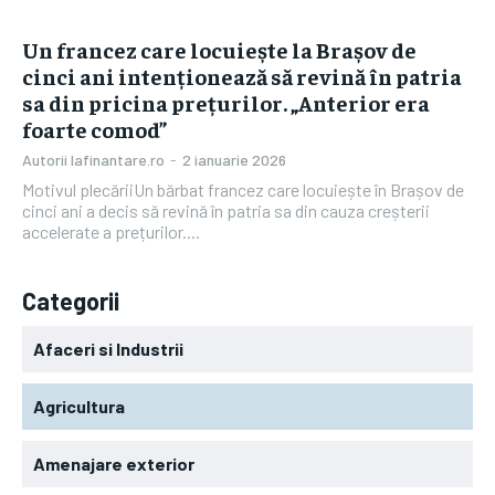
Un francez care locuiește la Brașov de
cinci ani intenționează să revină în patria
sa din pricina prețurilor. „Anterior era
foarte comod”
Autorii Iafinantare.ro
-
2 ianuarie 2026
Motivul plecăriiUn bărbat francez care locuiește în Brașov de
cinci ani a decis să revină în patria sa din cauza creșterii
accelerate a prețurilor....
Categorii
Afaceri si Industrii
Agricultura
Amenajare exterior