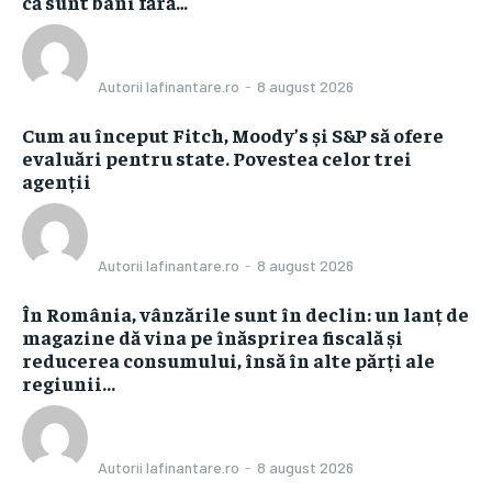
că sunt bani fără…
Autorii Iafinantare.ro
-
8 august 2026
Cum au început Fitch, Moody’s și S&P să ofere
evaluări pentru state. Povestea celor trei
agenții
Autorii Iafinantare.ro
-
8 august 2026
În România, vânzările sunt în declin: un lanț de
magazine dă vina pe înăsprirea fiscală și
reducerea consumului, însă în alte părți ale
regiunii...
Autorii Iafinantare.ro
-
8 august 2026