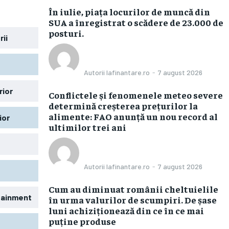
În iulie, piața locurilor de muncă din
SUA a înregistrat o scădere de 23.000 de
posturi.
rii
Autorii Iafinantare.ro
-
7 august 2026
rior
Conflictele și fenomenele meteo severe
determină creșterea prețurilor la
alimente: FAO anunță un nou record al
ior
ultimilor trei ani
Autorii Iafinantare.ro
-
7 august 2026
Cum au diminuat românii cheltuielile
rtainment
în urma valurilor de scumpiri. De șase
luni achiziționează din ce în ce mai
puține produse