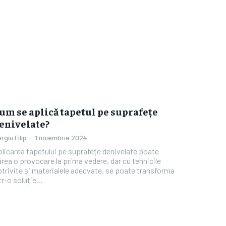
um se aplică tapetul pe suprafețe
enivelate?
rgiu Filip
-
1 noiembrie 2024
licarea tapetului pe suprafețe denivelate poate
rea o provocare la prima vedere, dar cu tehnicile
trivite și materialele adecvate, se poate transforma
tr-o soluție...