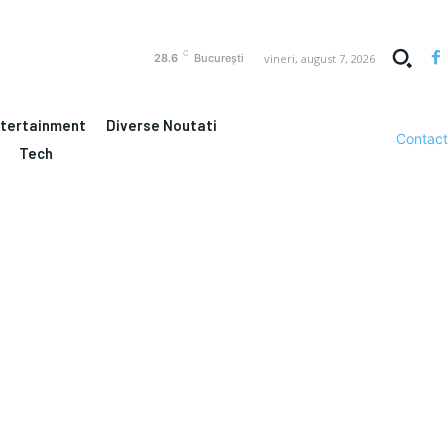
C
vineri, august 7, 2026
28.6
București
ntertainment
Diverse Noutati
Contact
Tech