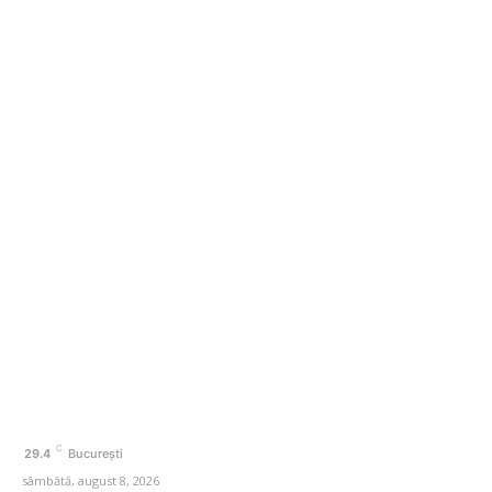
o săptămână după hotărârea Fitch. Comunicatul
agenției de rating
În iulie, piața locurilor de muncă din SUA a înregistrat o
scădere de 23.000 de posturi.
Categorii
Afaceri si Industrii
Agricultura
Amenajare exterior
Amenajare interior
Auto
Beauty
C
29.4
București
sâmbătă, august 8, 2026