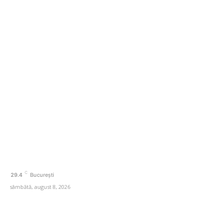
În iulie, piața locurilor de muncă din SUA a înregistrat o
scădere de 23.000 de posturi.
Categorii
Afaceri si Industrii
Agricultura
Amenajare exterior
Amenajare interior
Auto
Beauty
C
29.4
București
sâmbătă, august 8, 2026