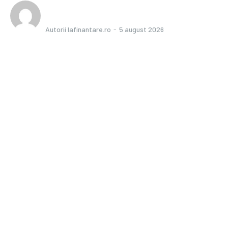
Autorii Iafinantare.ro
-
5 august 2026
Bun venit IaFinantare.ro
IaFinantare.ro un site de știri / blog de noutăți, dedicat diseminării
de informații și actualități. Acesta oferă articole, reportaje și
analize pe teme diverse, de la evenimente curente la subiecte
specifice de interes. Este un spațiu digital pentru informare și
educație. Contactati-ne oricand la adresa:
contact@iafinantare.ro
Contact www.iafinantare.ro
Politica de cookies (GDPR)