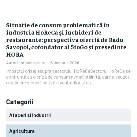
Situație de consum problematică în
industria HoReCa și închideri de
restaurante: perspectiva oferită de Radu
Savopol, cofondator al 5toGo și președinte
HORA
Autorii Iafinantare.ro
-
5 ianuarie 2026
Impactul crizei asupra sectorului HoReCaSectorul HoReCa se
confruntă cu o criză de consum nemaiîntâlnită, care a cauzat
o scădere semnificativă a veniturilor și un...
Categorii
Afaceri si Industrii
Agricultura