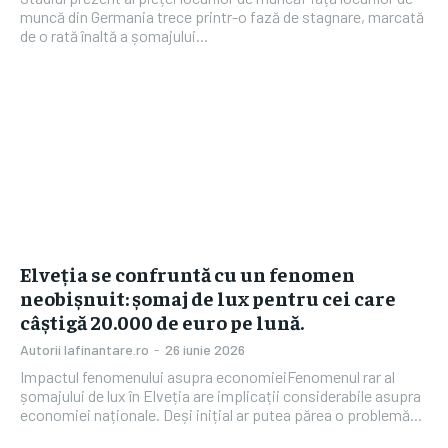
muncă din Germania trece printr-o fază de stagnare, marcată
de o rată înaltă a șomajului...
Elveția se confruntă cu un fenomen
neobișnuit: șomaj de lux pentru cei care
câștigă 20.000 de euro pe lună.
Autorii Iafinantare.ro
-
26 iunie 2026
Impactul fenomenului asupra economieiFenomenul rar al
șomajului de lux în Elveția are implicații considerabile asupra
economiei naționale. Deși inițial ar putea părea o problemă...