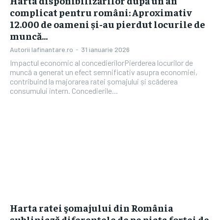
Harta disponibilizărilor după un an
complicat pentru români: Aproximativ
12.000 de oameni și-au pierdut locurile de
muncă…
Autorii Iafinantare.ro
-
31 ianuarie 2026
Impactul economic al concedierilorPierderea locurilor de
muncă a generat un efect semnificativ asupra economiei,
contribuind la majorarea ratei șomajului și scăderea
consumului intern. Concedierile...
Harta ratei şomajului din România
subliniază diferenţele de pe piaţa forţei de