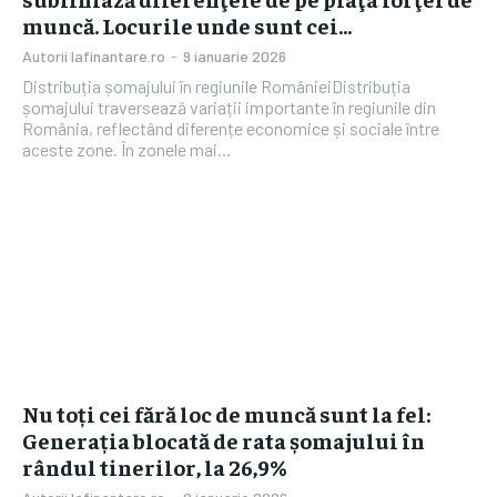
muncă. Locurile unde sunt cei…
Autorii Iafinantare.ro
-
9 ianuarie 2026
Distribuția șomajului în regiunile RomânieiDistribuția
șomajului traversează variații importante în regiunile din
România, reflectând diferențe economice și sociale între
aceste zone. În zonele mai...
Nu toți cei fără loc de muncă sunt la fel:
Generația blocată de rata șomajului în
rândul tinerilor, la 26,9%