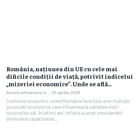
România, națiunea din UE cu cele mai
dificile condiții de viață, potrivit indicelui
„mizeriei economice”. Unde se află…
Autorii Iafinantare.ro
-
25 aprilie 2026
Contextul economic curentRomânia face față unor multiple
provocări economice care influențează calitatea vieții
locuitorilor săi. În ultimii ani, inflația a urcat considerabil,
diminuând capacitatea...