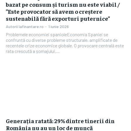
bazat pe consum și turism nu este viabil /
”Este provocator să avem o creștere
sustenabilă fără exporturi puternice”
Autorii Iafinantare.ro
-
1 iunie 2026
Problemele economiei spanioleEconomia Spaniei se
confruntă cu diverse probleme structurale, amplificate de
recentele crize economice globale. O provocare centrală este
rata crescută a șomajului,...
Generația ratată: 29% dintre tinerii din
România nu au un loc de muncă