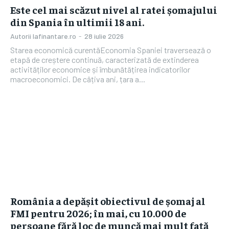
Este cel mai scăzut nivel al ratei șomajului
din Spania în ultimii 18 ani.
Autorii Iafinantare.ro
-
28 iulie 2026
Starea economică curentăEconomia Spaniei traversează o
etapă de creștere continuă, caracterizată de extinderea
activităților economice și îmbunătățirea indicatorilor
macroeconomici. De câțiva ani, țara a...
România a depășit obiectivul de șomaj al
FMI pentru 2026; în mai, cu 10.000 de
persoane fără loc de muncă mai mult față