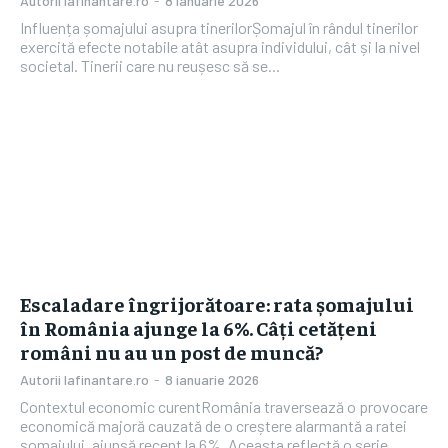
Autorii Iafinantare.ro
-
8 ianuarie 2026
Influența șomajului asupra tinerilorȘomajul în rândul tinerilor
exercită efecte notabile atât asupra individului, cât și la nivel
societal. Tinerii care nu reușesc să se...
Escaladare îngrijorătoare: rata șomajului
în România ajunge la 6%. Câți cetățeni
români nu au un post de muncă?
Autorii Iafinantare.ro
-
8 ianuarie 2026
Contextul economic curentRomânia traversează o provocare
economică majoră cauzată de o creștere alarmantă a ratei
șomajului, ajunsă recent la 6%. Aceasta reflectă o serie...