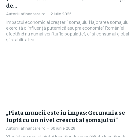
de...
Autorii Iafinantare.ro
-
2 iulie 2026
Impactul economic al creșterii șomajuluiMajorarea șomajului
exercită o influență puternică asupra economiei României,
afectând nu numai veniturile populației, ci și consumul global
și stabilitatea...
„Piața muncii este în impas: Germania se
luptă cu un nivel crescut al șomajului”
Autorii Iafinantare.ro
-
30 iunie 2026
Stadiul prezent al pieței locurilor de muncăPiața locurilor de