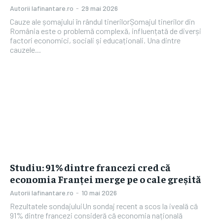
Autorii Iafinantare.ro
-
29 mai 2026
Cauze ale șomajului în rândul tinerilorȘomajul tinerilor din
România este o problemă complexă, influențată de diverși
factori economici, sociali și educaționali. Una dintre
cauzele...
Studiu: 91% dintre francezi cred că
economia Franței merge pe o cale greșită
Autorii Iafinantare.ro
-
10 mai 2026
Rezultatele sondajuluiUn sondaj recent a scos la iveală că
91% dintre francezi consideră că economia națională