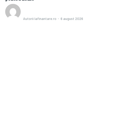
Autorii Iafinantare.ro
-
6 august 2026
Bun venit IaFinantare.ro
IaFinantare.ro un site de știri / blog de noutăți, dedicat diseminării
de informații și actualități. Acesta oferă articole, reportaje și
analize pe teme diverse, de la evenimente curente la subiecte
specifice de interes. Este un spațiu digital pentru informare și
educație. Contactati-ne oricand la adresa:
contact@iafinantare.ro
Contact www.iafinantare.ro
Politica de cookies (GDPR)