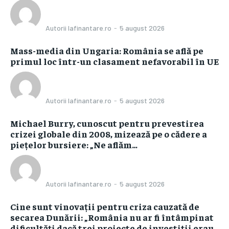
Autorii Iafinantare.ro
-
5 august 2026
Mass-media din Ungaria: România se află pe
primul loc într-un clasament nefavorabil în UE
Autorii Iafinantare.ro
-
5 august 2026
Michael Burry, cunoscut pentru prevestirea
crizei globale din 2008, mizează pe o cădere a
piețelor bursiere: „Ne aflăm…
Autorii Iafinantare.ro
-
5 august 2026
Cine sunt vinovații pentru criza cauzată de
secarea Dunării: „România nu ar fi întâmpinat
dificultăți dacă trei proiecte de investiții erau