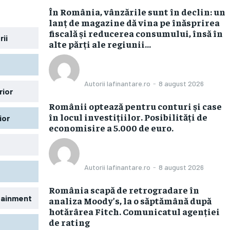
În România, vânzările sunt în declin: un
lanț de magazine dă vina pe înăsprirea
fiscală și reducerea consumului, însă în
rii
alte părți ale regiunii...
Autorii Iafinantare.ro
-
8 august 2026
rior
Românii optează pentru conturi și case
în locul investițiilor. Posibilități de
ior
economisire a 5.000 de euro.
Autorii Iafinantare.ro
-
8 august 2026
România scapă de retrogradare în
rtainment
analiza Moody’s, la o săptămână după
hotărârea Fitch. Comunicatul agenției
de rating