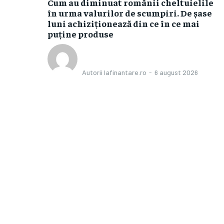
Cum au diminuat românii cheltuielile
în urma valurilor de scumpiri. De șase
luni achiziționează din ce în ce mai
puține produse
Autorii Iafinantare.ro
-
6 august 2026
Categorii
n declin: un
Afaceri si Industrii
 înăsprirea
lui, însă în
Agricultura
Amenajare exterior
uri și case în