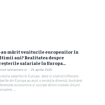
-au mărit veniturile europenilor în
ltimii ani? Realitatea despre
reșterile salariale în Europa…
torii Iafinantare.ro
-
25 aprilie 2026
oluția salariilor în Europa: date și statisticiRecent,
lariile din Europa au avut o evoluție diversă, ilustrând
ferențele economice și sociale dintre statele Uniunii
ropene....