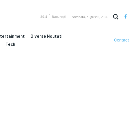
C
sâmbătă, august 8, 2026
29.4
București
ntertainment
Diverse Noutati
Contact
Tech