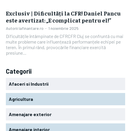
Exclusiv | Dificultăți la CFR! Daniel Pancu
este avertizat: „E complicat pentru el!”
Autorii Iafinantare.ro
-
1 noiembrie 2025
Dificultățile întâmpinate de CFRCFR Cluj se confruntă cu mai
multe probleme care influențează performanțele echipei pe
teren. În primul rând, provocările financiare exercită
presiune...
Categorii
Afaceri si Industrii
Agricultura
Amenajare exterior
Amenajare interior