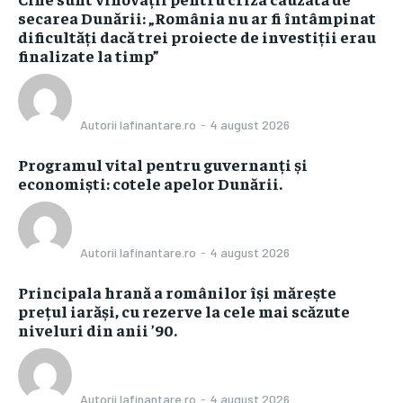
secarea Dunării: „România nu ar fi întâmpinat
dificultăți dacă trei proiecte de investiții erau
finalizate la timp”
Autorii Iafinantare.ro
-
4 august 2026
Programul vital pentru guvernanți și
economiști: cotele apelor Dunării.
Autorii Iafinantare.ro
-
4 august 2026
Principala hrană a românilor își mărește
prețul iarăși, cu rezerve la cele mai scăzute
niveluri din anii ’90.
Autorii Iafinantare.ro
-
4 august 2026