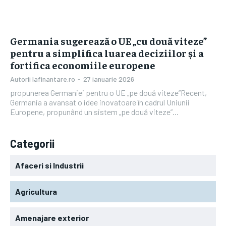
Germania sugerează o UE „cu două viteze”
pentru a simplifica luarea deciziilor și a
fortifica economiile europene
Autorii Iafinantare.ro
-
27 ianuarie 2026
propunerea Germaniei pentru o UE „pe două viteze”Recent,
Germania a avansat o idee inovatoare în cadrul Uniunii
Europene, propunând un sistem „pe două viteze”...
Categorii
Afaceri si Industrii
Agricultura
Amenajare exterior