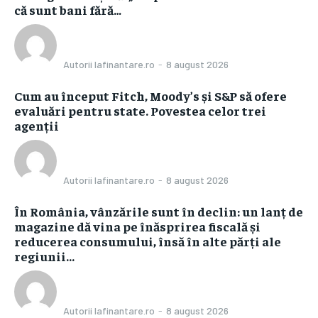
că sunt bani fără…
Autorii Iafinantare.ro
-
8 august 2026
Cum au început Fitch, Moody’s și S&P să ofere
evaluări pentru state. Povestea celor trei
agenții
Autorii Iafinantare.ro
-
8 august 2026
În România, vânzările sunt în declin: un lanț de
magazine dă vina pe înăsprirea fiscală și
reducerea consumului, însă în alte părți ale
regiunii...
Autorii Iafinantare.ro
-
8 august 2026