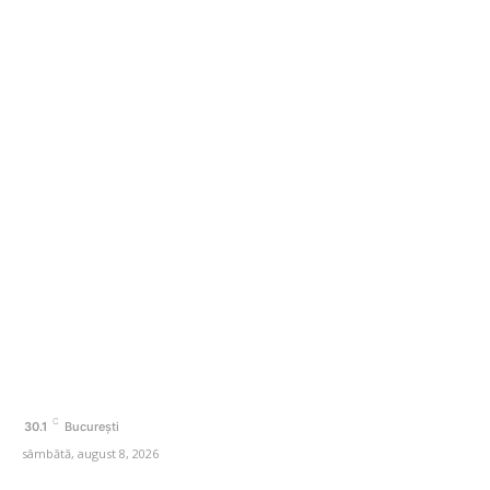
Conflictele și fenomenele meteo severe determină
creșterea prețurilor la alimente: FAO anunță un nou
record al ultimilor trei ani
Categorii
Afaceri si Industrii
Agricultura
Amenajare exterior
Amenajare interior
Auto
Beauty
C
30.1
București
sâmbătă, august 8, 2026