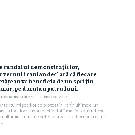
e fundalul demonstrațiilor,
uvernul iranian declară că fiecare
etățean va beneficia de un sprijin
unar, pe durata a patru luni.
torii Iafinantare.ro
-
4 ianuarie 2026
ntextul mișcărilor de protest în IranÎn ultimele luni,
anul a fost locul unor manifestații masive, stârnite de
mulțumiri legate de deteriorarea situației economice
...