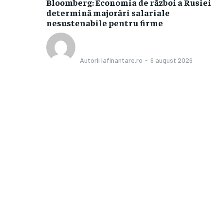
Bloomberg: Economia de război a Rusiei
determină majorări salariale
nesustenabile pentru firme
Autorii Iafinantare.ro
-
6 august 2026
Categorii
are în
Afaceri si Industrii
ămână după
l agenției de
Agricultura
Amenajare exterior
muncă din SUA
Amenajare interior
23.000 de