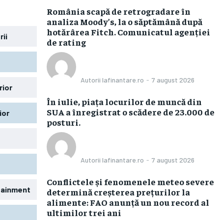
România scapă de retrogradare în
analiza Moody’s, la o săptămână după
hotărârea Fitch. Comunicatul agenției
rii
de rating
Autorii Iafinantare.ro
-
7 august 2026
rior
În iulie, piața locurilor de muncă din
SUA a înregistrat o scădere de 23.000 de
ior
posturi.
Autorii Iafinantare.ro
-
7 august 2026
Conflictele și fenomenele meteo severe
rtainment
determină creșterea prețurilor la
alimente: FAO anunță un nou record al
ultimilor trei ani