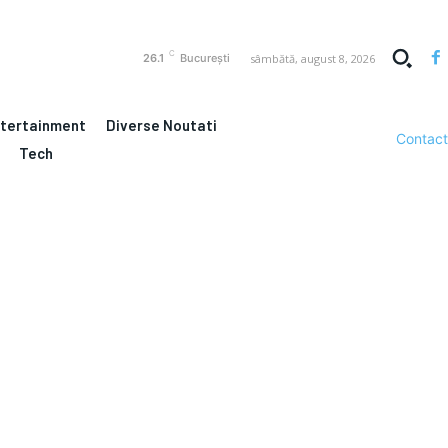
C
sâmbătă, august 8, 2026
26.1
București
ntertainment
Diverse Noutati
Contact
Tech